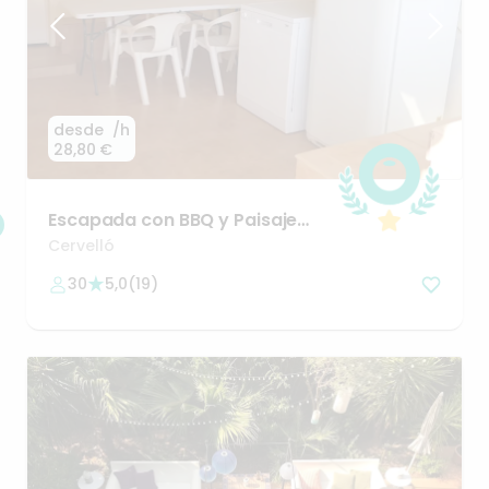
desde
/h
28,80 €
Escapada
con
BBQ
y
Paisaje
único.
Cervelló
30
5,0
(
19
)