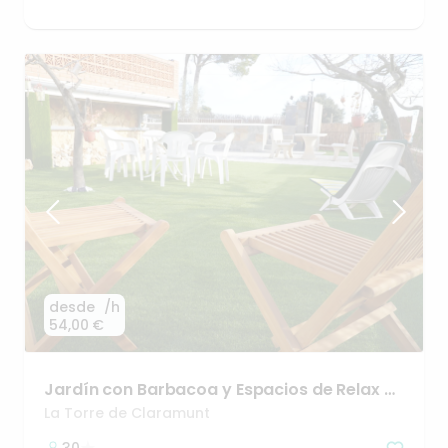
desde
/h
54,00 €
Jardín
con
Barbacoa
y
Espacios
de
Relax
en
Masquefa
✨
La Torre de Claramunt