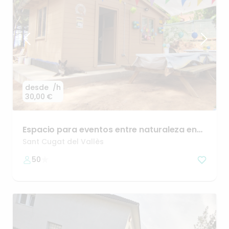
desde
/h
30,00 €
Espacio
para
eventos
entre
naturaleza
en
Sant
Cugat
Sant Cugat del Vallès
50