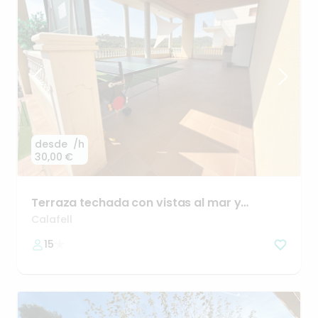
desde
/h
30,00 €
Terraza
techada
con
vistas
al
mar
y
montaña
🌅
Calafell
15