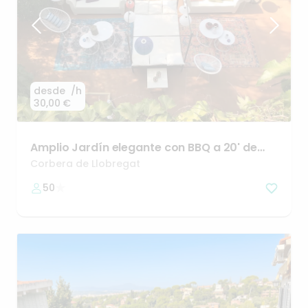
desde
/h
30,00 €
Amplio
Jardín
elegante
con
BBQ
a
20'
de
BCN
Corbera de Llobregat
50