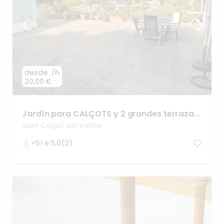
desde
/h
30,00 €
Jardín
para
CALÇOTS
y
2
grandes
terrazas
con
bonitas
vistas
Sant Cugat del Vallès
+51
5,0
(
2
)