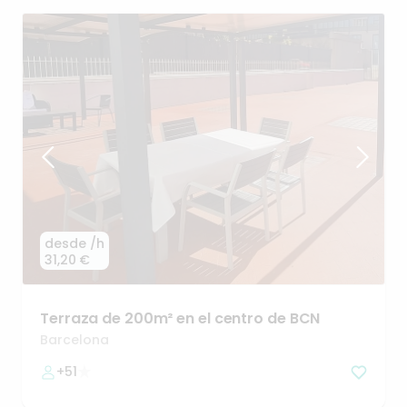
desde
/h
31,20 €
Terraza
de
200m²
en
el
centro
de
BCN
Barcelona
+51