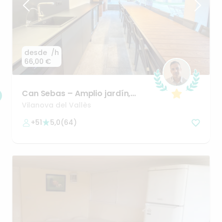
desde
/h
66,00 €
Can
Sebas
–
Amplio
jardín
​,​
BBQ
y
Chillout
a
25
min
Vilanova del Vallès
Barcelona
+51
5,0
(
64
)