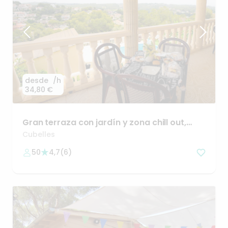
desde
/h
34,80 €
Gran
terraza
con
jardín
y
zona
chill
out
​,​
ideal
para
grupos
Cubelles
50
4,7
(
6
)