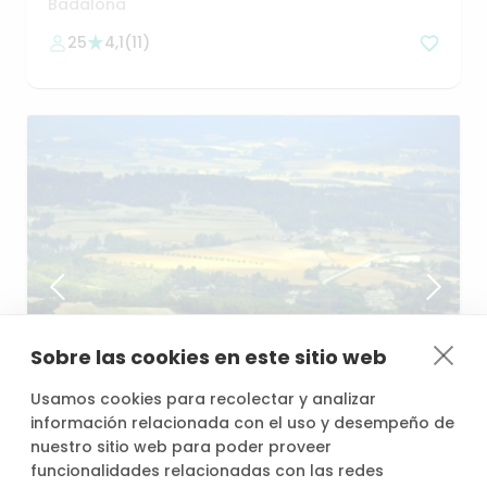
Badalona
25
4,1
(
11
)
Sobre las cookies en este sitio web
desde
/h
Usamos cookies para recolectar y analizar
103,20 €
información relacionada con el uso y desempeño de
nuestro sitio web para poder proveer
funcionalidades relacionadas con las redes
La
Villa
de
la
Naturaleza
​,​
gastronomía
y