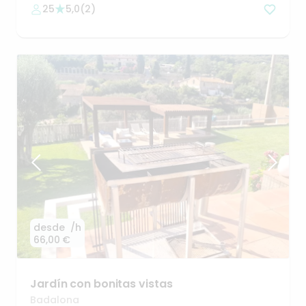
25
5,0
(
2
)
desde
/h
66,00 €
Jardín
con
bonitas
vistas
Badalona