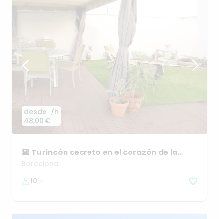
desde
/h
48,00 €
🌇
Tu
rincón
secreto
en
el
corazón
de
la
ciudad
🔥🍷
Barcelona
10