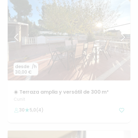
desde
/h
30,00 €
☀️
Terraza
amplia
y
versátil
de
300
m²
Cunit
30
5,0
(
4
)