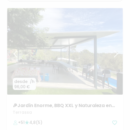
desde
/h
96,00 €
🎉Jardín
Enorme
​,​
BBQ
XXL
y
Naturaleza
en
Pleno
Bosque
Terrassa
+51
4,8
(
5
)