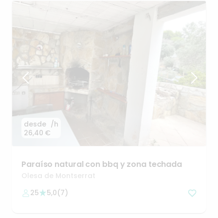
desde
/h
26,40 €
Paraíso
natural
con
bbq
y
zona
techada
Olesa de Montserrat
25
5,0
(
7
)