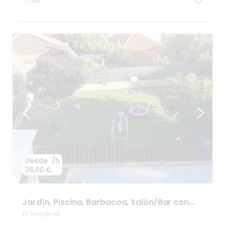
30
desde
/h
36,00 €
Jardín
​,​
Piscina
​,​
Barbacoa
​,​
Salón
​/​
Bar
con
Pantalla
El
Vendrel
El Vendrell