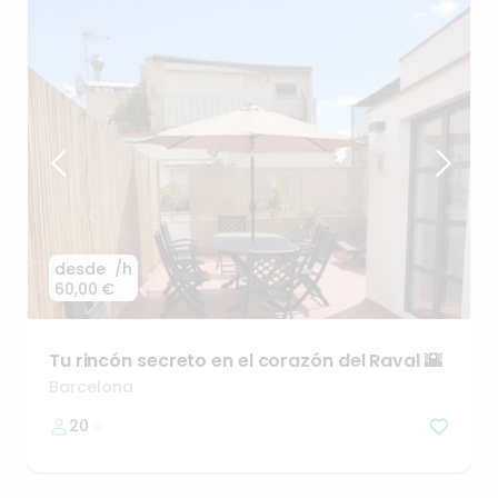
desde
/h
60,00 €
Tu
rincón
secreto
en
el
corazón
del
Raval
🌇
Barcelona
20