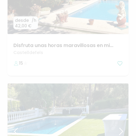
desde
/h
42,00 €
Disfruta
unas
horas
maravillosas
en
mi
jardín
Castelldefels
15