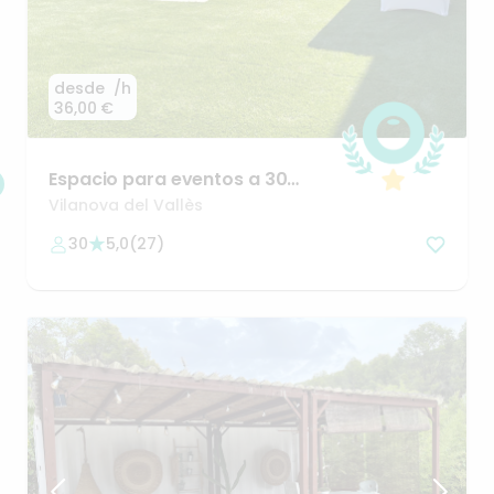
desde
/h
36,00 €
Espacio
para
eventos
a
30
minutos
de
Barcelona
🎶🍽️
Vilanova del Vallès
30
5,0
(
27
)