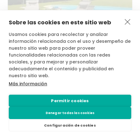
desde
/h
Sobre las cookies en este sitio web
48,00 €
Usamos cookies para recolectar y analizar
información relacionada con el uso y desempeño de
🌞
Jardín
con
vistas
al
golf
en
Chiclana
de
nuestro sitio web para poder proveer
la
Frontera
Chiclana de la Frontera
funcionalidades relacionadas con las redes
sociales, y para mejorar y personalizar
30
adecuadamente el contenido y publicidad en
nuestro sitio web.
Más información
Permitir cookies
Denegar todas las cookies
Configuración de cookies