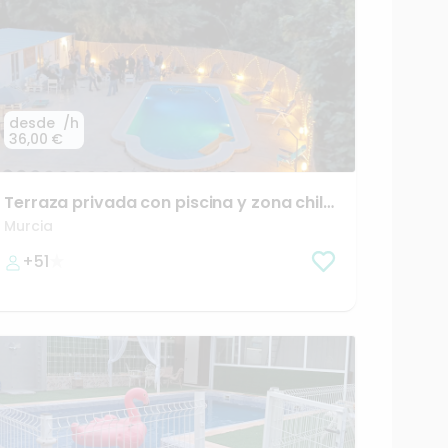
desde
/h
36,00 €
Terraza
privada
con
piscina
y
zona
chill
out
Murcia
+51