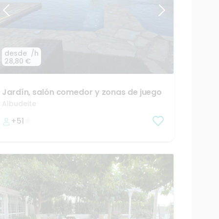
desde
/h
28,80 €
Jardín
​,​
salón
comedor
y
zonas
de
juego
Albudeite
+51