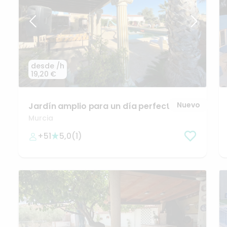
desde
/h
19,20 €
Nuevo
Jardín
amplio
para
un
día
perfecto!!
Murcia
+51
5,0
(
1
)