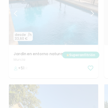
desde
/h
33,60 €
Jardin
en
entorno
natural
en
el
centro
★
Superanfitrión
de
Murcia
Murcia
+51