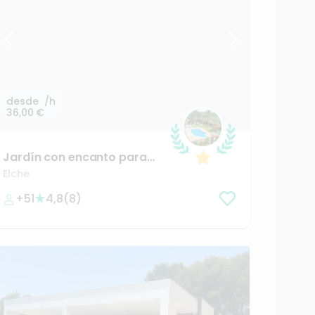
desde
/h
36,00 €
Jardín
con
encanto
para
tus
eventos
Elche
+51
4,8
(
8
)