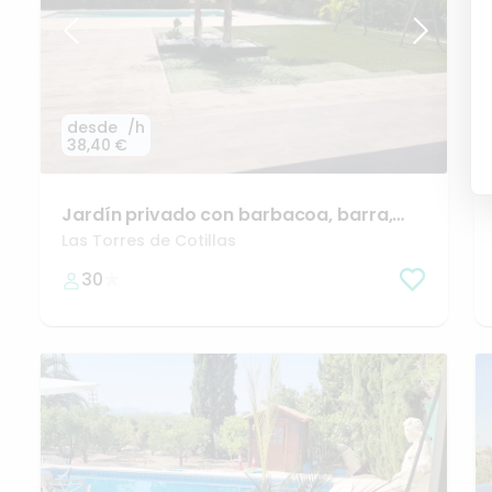
desde
/h
38,40 €
Jardín
privado
con
barbacoa
​,​
barra
​,​
horno
de
leña
​,​
cocina…
Las Torres de Cotillas
30