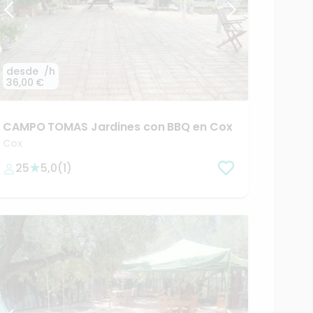
desde
/h
36,00 €
CAMPO
TOMAS
Jardines
con
BBQ
en
Cox
Cox
25
5,0
(
1
)