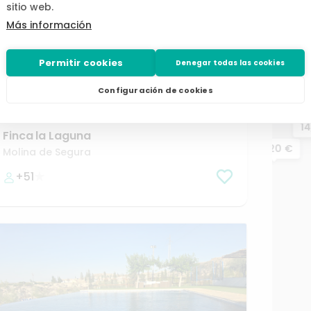
sitio web.
Más información
Permitir cookies
Denegar todas las cookies
desde
/h
Configuración de cookies
36,00 €
1
Finca
la
Laguna
19,20 €
Molina de Segura
+51