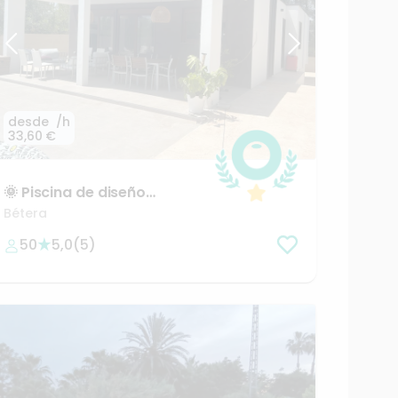
desde
/h
33,60 €
🌞
Piscina
de
diseño
moderno
para
un
día
Bétera
diferente
50
5,0
(
5
)