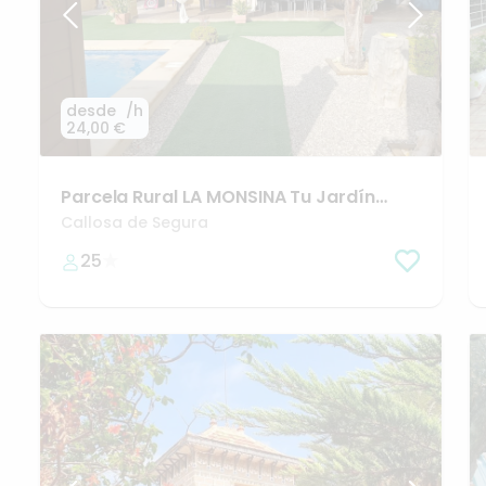
desde
/h
24,00 €
Parcela
Rural
LA
MONSINA
Tu
Jardín
Exclusivo
por
Horas
Callosa de Segura
25