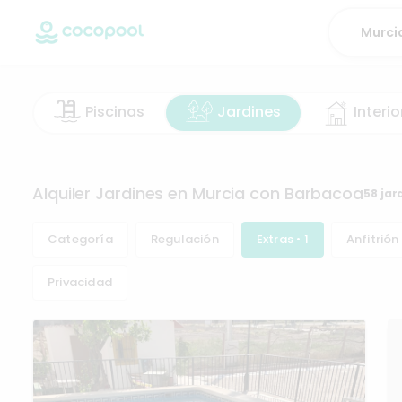
Piscinas
Jardines
Interio
Alquiler Jardines en Murcia con Barbacoa
58 jar
Categoría
Regulación
Extras • 1
Anfitrión
Privacidad