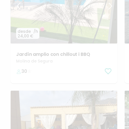
desde
/h
24,00 €
Jardín
amplio
con
chillout
i
BBQ
Molina de Segura
30