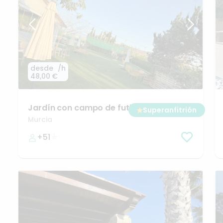
desde
/h
48,00 €
Jardín
con
campo
de
futbol
y
chill
out
★
Superanfitrión
Murcia
+51