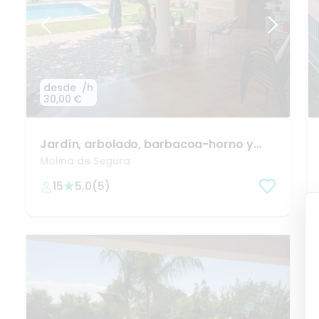
desde
/h
30,00 €
Jardín​
​,​
arbolado​
​,​
barbacoa-horno
y
más.
Molina de Segura
15
5,0
(
5
)