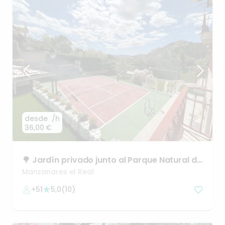
desde
/h
36,00 €
🌳
Jardín
privado
junto
al
Parque
Natural
de
La
Pedriza
Manzanares el Real
+51
5,0
(
10
)