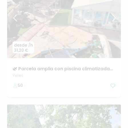
desde
/h
31,20 €
🌿
Parcela
amplia
con
piscina
climatizada
junto
a
Talavera
Yeles
50