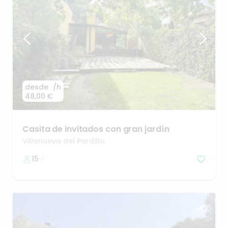
desde
/h
48,00 €
Casita
de
invitados
con
gran
jardín
Villanueva del Pardillo
15