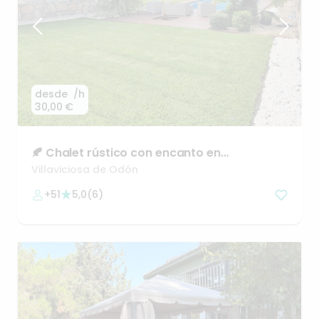
desde
/h
30,00 €
🍂
Chalet
rústico
con
encanto
en
Villaviciosa
de
Odón
🌿
Villaviciosa de Odón
+51
5,0
(
6
)