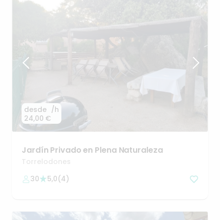
desde
/h
24,00 €
Jardín
Privado
en
Plena
Naturaleza
Torrelodones
30
5,0
(
4
)