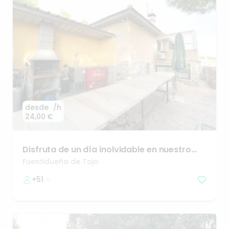
desde
/h
24,00 €
Disfruta
de
un
día
inolvidable
en
nuestro
Complejo
Rural
🪴
Fuentidueña de Tajo
+51