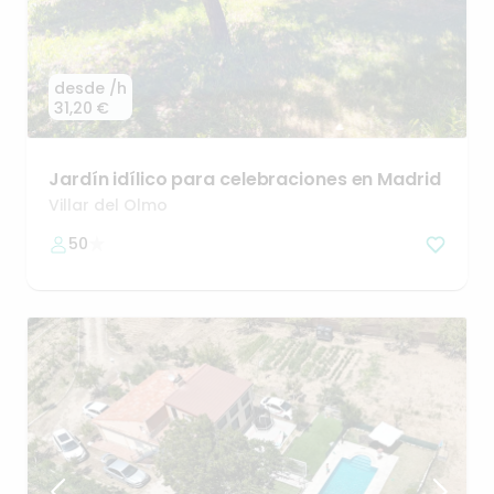
desde
/h
31,20 €
Jardín
idílico
para
celebraciones
en
Madrid
Villar del Olmo
50