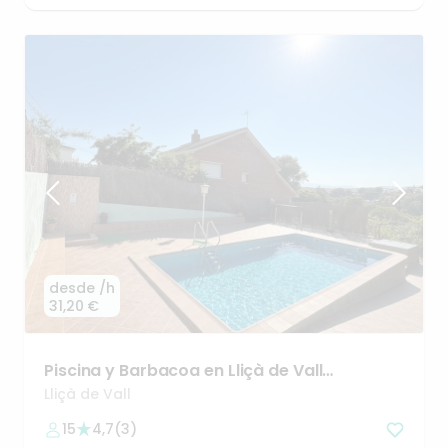
desde
/h
31,20 €
Piscina
y
Barbacoa
en
Lliçà
de
Vall
(Barcelona)
💦☀️🎉
Lliçà de Vall
15
4,7
(
3
)