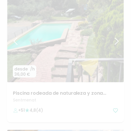
desde
/h
36,00 €
Piscina
rodeada
de
naturaleza
y
zona
techada
Sentmenat
+51
4,8
(
4
)