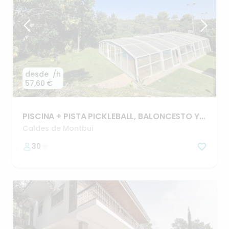
desde
/h
57,60 €
PISCINA
+
PISTA
PICKLEBALL
​,​
BALONCESTO
Y
OTROS
Caldes de Montbui
30