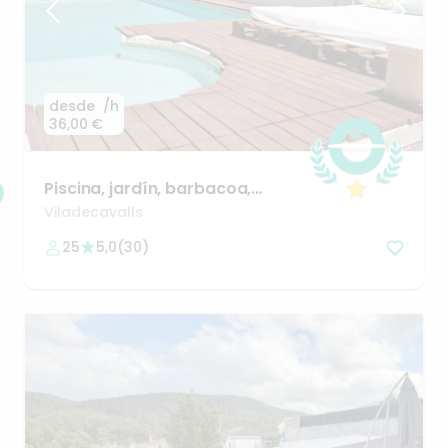
desde
/h
36,00 €
Piscina
​,​
jardín
​,​
barbacoa
​,​
pergola
con
sofás
Viladecavalls
25
5,0
(
30
)