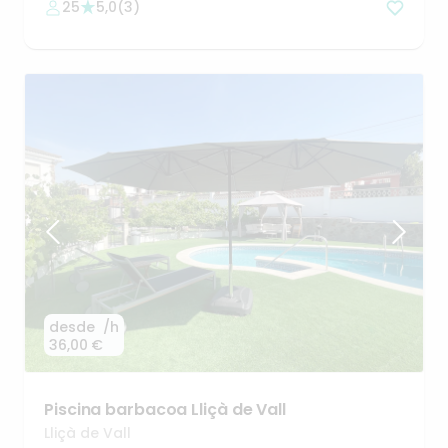
25
5,0
(
3
)
desde
/h
36,00 €
Piscina
barbacoa
Lliçà
de
Vall
Lliçà de Vall