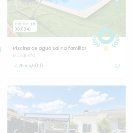
desde
/h
30,00 €
Piscina
de
agua
salina
familiar
Masquefa
25
5,0
(
10
)