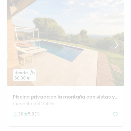
desde
/h
60,00 €
Piscina
privada
en
la
montaña
con
vistas
y
porche
L'Ametlla del Vallès
30
5,0
(
1
)