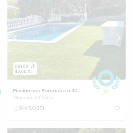
desde
/h
42,00 €
Piscina
con
Barbacoa
a
30
minutos
de
Barcelona
Vilanova del Vallès
30
5,0
(
27
)