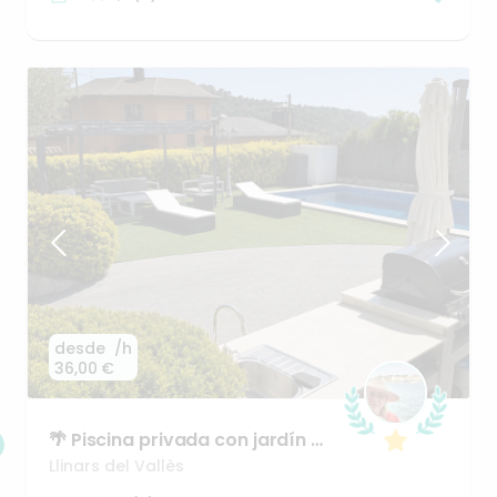
desde
/h
36,00 €
🌴
Piscina
privada
con
jardín
y
zona
chillout
–
tu
oasis
par
Llinars del Vallès