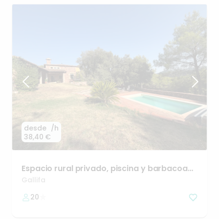
desde
/h
38,40 €
Espacio
rural
privado
​,​
piscina
y
barbacoa
para
celebraciones
Gallifa
20