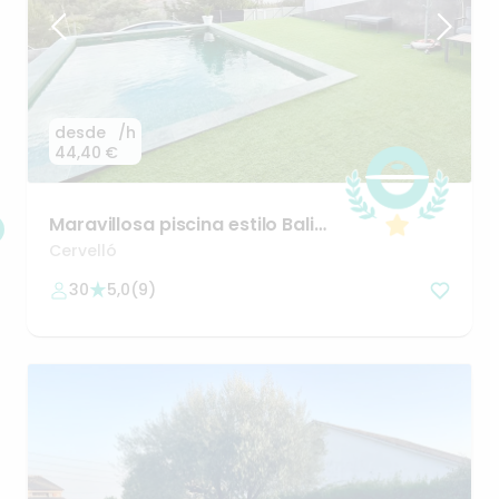
desde
/h
44,40 €
Maravillosa
piscina
estilo
Bali
con
vistas
Cervelló
30
5,0
(
9
)