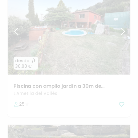
desde
/h
30,00 €
Piscina
con
amplio
jardín
a
30m
de
Barcelona
L'Ametlla del Vallès
25