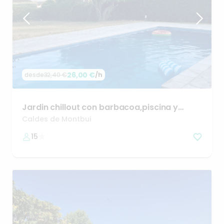
26,00 €
/h
desde
32,40 €
Jardin
chillout
con
barbacoa
​,​
piscina
y
deportes
Caldes de Montbui
15