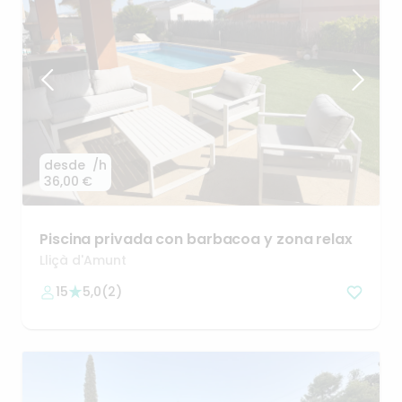
desde
/h
36,00 €
Piscina
privada
con
barbacoa
y
zona
relax
Lliçà d'Amunt
15
5,0
(
2
)