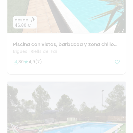
desde
/h
46,80 €
Piscina
con
vistas
​,​
barbacoa
y
zona
chillout
🌴
Bigues i Riells del Fai
30
4,9
(
7
)