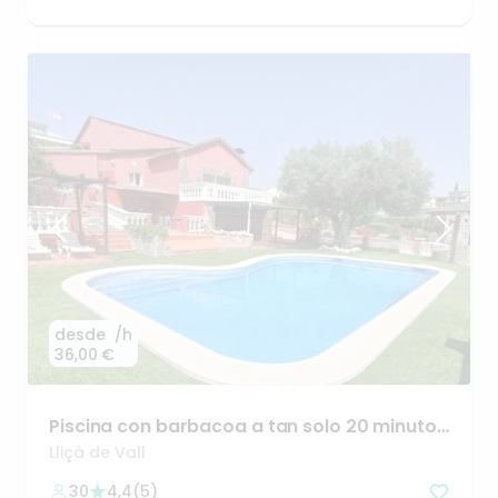
desde
/h
36,00 €
Piscina
con
barbacoa
a
tan
solo
20
minutos
de
Barcelona
Lliçà de Vall
30
4,4
(
5
)