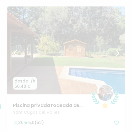
desde
/h
50,40 €
Piscina
privada
rodeada
de
naturaleza
en
Sant
Cugat
Sant Cugat del Vallès
30
5,0
(
52
)