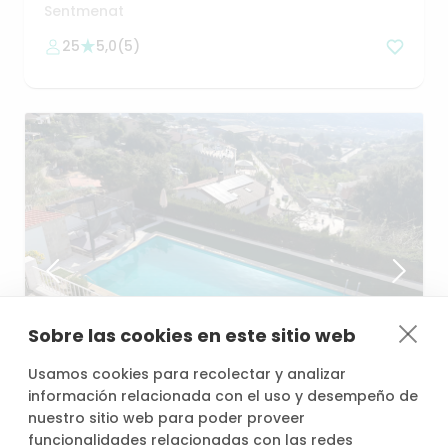
Barcelona.
Sentmenat
25
5,0
(
5
)
Sobre las cookies en este sitio web
desde
/h
Usamos cookies para recolectar y analizar
36,00 €
información relacionada con el uso y desempeño de
nuestro sitio web para poder proveer
funcionalidades relacionadas con las redes