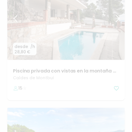
desde
/h
28,80 €
Piscina
privada
con
vistas
en
la
montaña
–
cerca
Barcelona
Caldes de Montbui
15