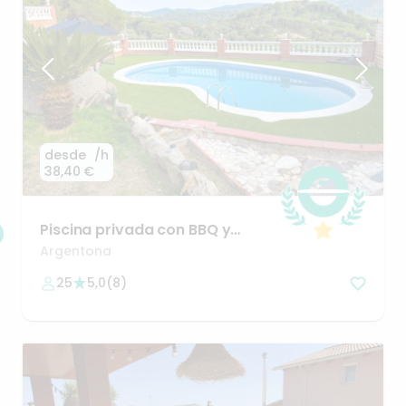
desde
/h
38,40 €
Piscina
privada
con
BBQ
y
terraza
panorámica
en
Dosrius
Argentona
25
5,0
(
8
)