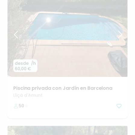
desde
/h
60,00 €
Piscina
privada
con
Jardín
en
Barcelona
Lliçà d'Amunt
50