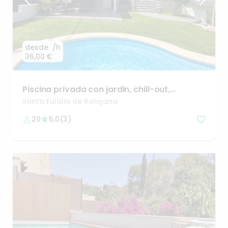
desde
/h
36,00 €
Piscina
privada
con
jardin
​,​
chill-out
​,​
barbacoa
y
zona
infan
Santa Eulàlia de Ronçana
20
5,0
(
3
)