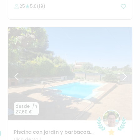
25
5,0
(
19
)
desde
/h
27,60 €
Piscina
con
jardín
y
barbacoa
cerca
de
Barcelona
Lliçà de Vall