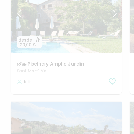
desde
/h
120,00 €
🌿🏊
Piscina
y
Amplio
Jardín
Sant Martí Vell
15