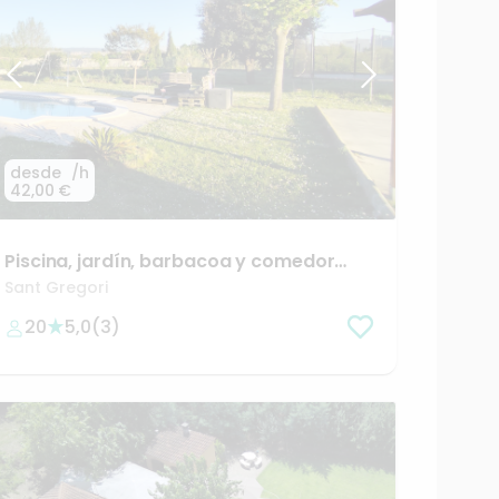
desde
/h
42,00 €
Piscina
​,​
jardín
​,​
barbacoa
y
comedor
cubierto
Sant Gregori
20
5,0
(
3
)