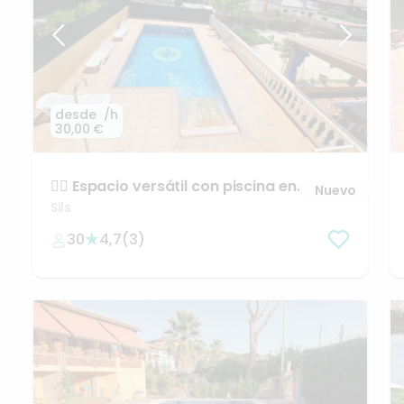
desde
/h
36,00 €
Piscina
con
Barbacoa
Gratis
Sant Antoni de Vilamajor
30
4,9
(
38
)