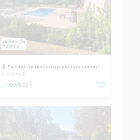
desde
/h
24,00 €
🌞
Piscina
rústica
en
masía
con
encanto
en
Girona
Vilademuls
30
5,0
(
1
)