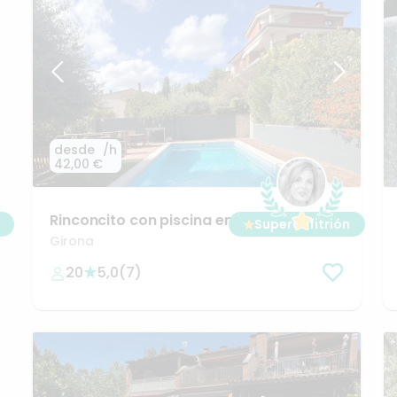
desde
/h
42,00 €
Rinconcito
con
piscina
en
★
Superanfitrión
Girona
para
dias
Girona
inolvidables
20
5,0
(
7
)