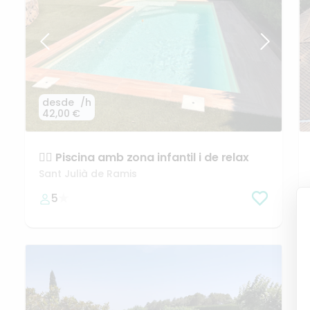
desde
/h
42,00 €
🏊‍♂️
Piscina
amb
zona
infantil
i
de
relax
Sant Julià de Ramis
5