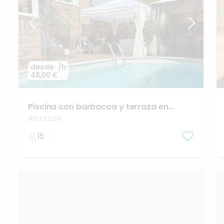
desde
/h
48,00 €
Piscina
con
barbacoa
y
terraza
en
Alcorcón
🌞🫧
Alcorcón
15