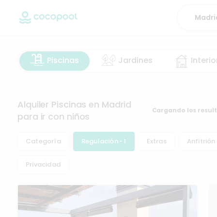
Piscinas
Jardines
Interio
Alquiler Piscinas en Madrid
Cargando los resul
para ir con niños
Categoría
Regulación • 1
Extras
Anfitrión
Privacidad