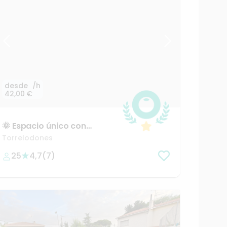
desde
/h
42,00 €
🌞
Espacio
único
con
piscina
y
confort
total
Torrelodones
25
4,7
(
7
)