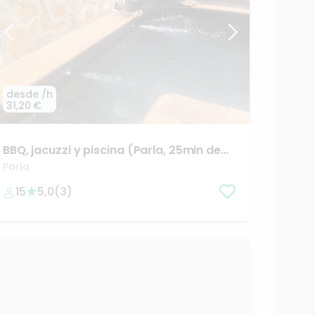
desde
/h
31,20 €
BBQ
​,​
jacuzzi
y
piscina
(Parla
​,​
25min
de
Madrid
centro)
Parla
15
5,0
(
3
)