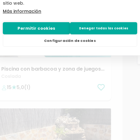
sitio web.
Más información
Permitir cookies
Denegar todas las cookies
Configuración de cookies
desde
/h
31,20 €
Piscina
con
barbacoa
y
zona
de
juegos
en
Coslada
Coslada
15
5,0
(
1
)