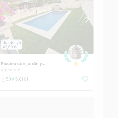
desde
/h
42,00 €
Piscina
con
jardin
y
barbacoa
a
25
minutos
de
Alpedrete
Madrid
50
5,0
(
6
)