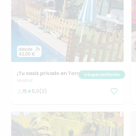
desde
/h
42,00 €
¡Tu
oasis
privado
en
Torre
Arias!
Alquiler
★
Superanfitrión
piscina
por
horas
Madrid
15
5,0
(
2
)