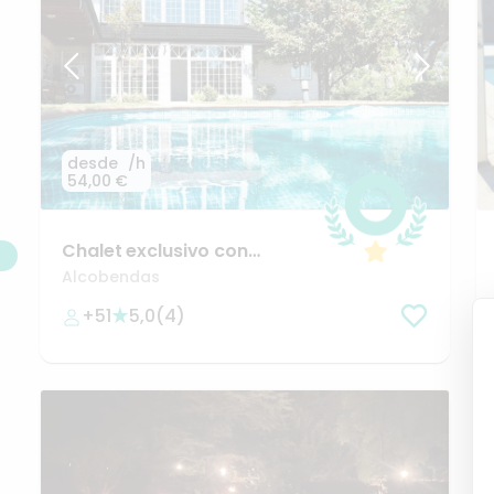
desde
/h
54,00 €
Chalet
exclusivo
con
piscina
en
La
Moraleja
Alcobendas
+51
5,0
(
4
)