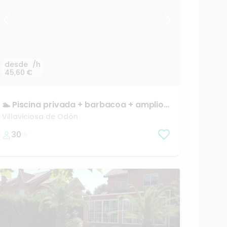
desde
/h
45,60 €
🏊
Piscina
privada
+
barbacoa
+
amplio
jardín
Villaviciosa de Odón
30