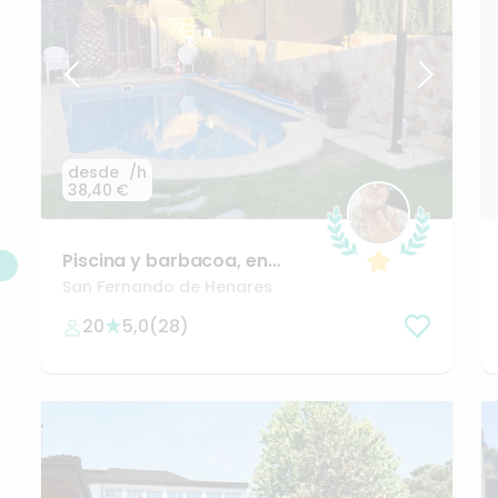
desde
/h
38,40 €
Piscina
y
barbacoa
​,​
en
Madrid
​,​
San
Fernando
de
San Fernando de Henares
Henares
🌊😎
20
5,0
(
28
)