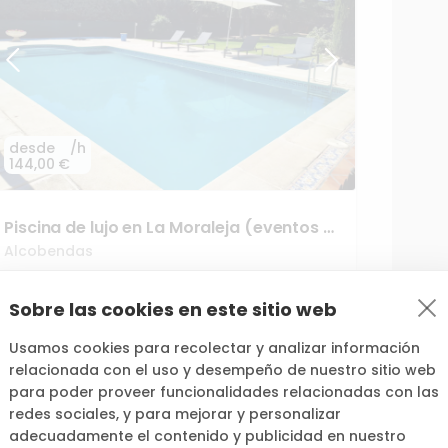
desde
/h
144,00 €
Piscina
de
lujo
en
La
Moraleja
(eventos
y
grupos)
Alcobendas
+51
5,0
(
2
)
Sobre las cookies en este sitio web
Usamos cookies para recolectar y analizar información
relacionada con el uso y desempeño de nuestro sitio web
para poder proveer funcionalidades relacionadas con las
redes sociales, y para mejorar y personalizar
adecuadamente el contenido y publicidad en nuestro