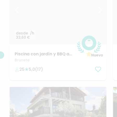
desde
/h
33,60 €
Piscina
con
jardín
y
BBQ
a
Nuevo
25
minutos
de
Madrid
Brunete
25
5,0
(
17
)