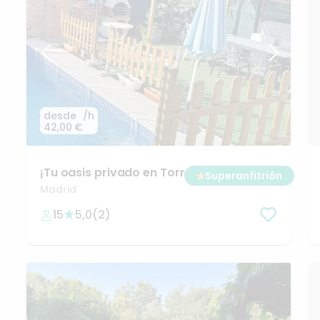
desde
/h
42,00 €
¡Tu
oasis
privado
en
Torre
Arias!
Alquiler
★
Superanfitrión
piscina
por
horas
Madrid
15
5,0
(
2
)