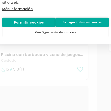
sitio web.
Más información
Permitir cookies
Denegar todas las cookies
Configuración de cookies
desde
/h
31,20 €
Piscina
con
barbacoa
y
zona
de
juegos
en
Coslada
Coslada
15
5,0
(
1
)