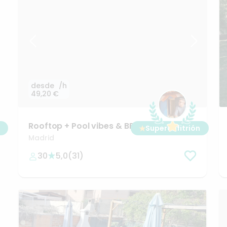
desde
/h
49,20 €
Rooftop
+
Pool
vibes
&
BBQ
★
Superanfitrión
🌅💦🌄
Madrid
30
5,0
(
31
)