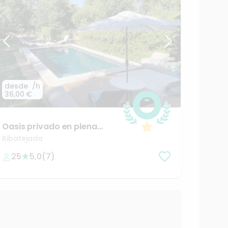
desde
/h
36,00 €
Oasis
privado
en
plena
naturaleza
madrileña
Ribatejada
25
5,0
(
7
)