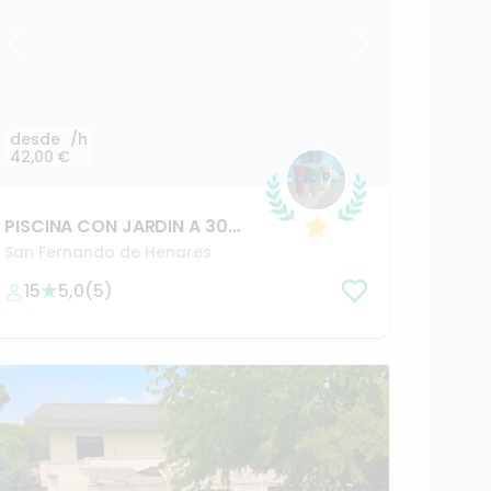
desde
/h
42,00 €
PISCINA
CON
JARDIN
A
30
MINUTOS
DE
MADRID
San Fernando de Henares
15
5,0
(
5
)