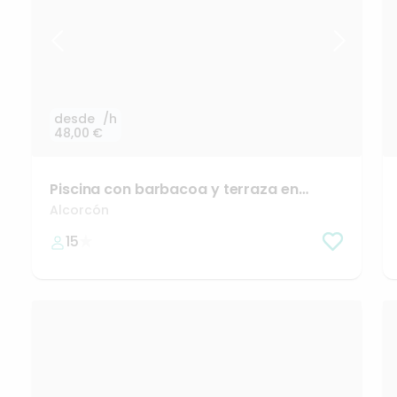
desde
/h
48,00 €
Piscina
con
barbacoa
y
terraza
en
Alcorcón
🌞🫧
Alcorcón
15