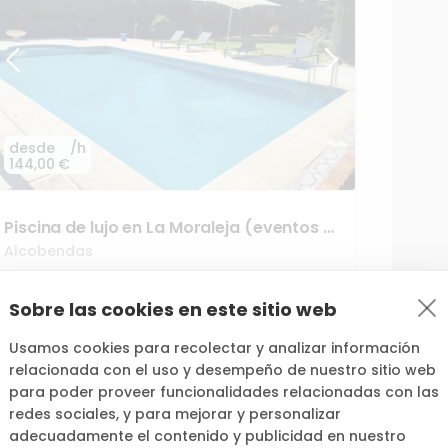
desde
/h
144,00 €
Piscina
de
lujo
en
La
Moraleja
(eventos
y
grupos)
Alcobendas
+51
5,0
(
2
)
Sobre las cookies en este sitio web
Usamos cookies para recolectar y analizar información
relacionada con el uso y desempeño de nuestro sitio web
para poder proveer funcionalidades relacionadas con las
redes sociales, y para mejorar y personalizar
adecuadamente el contenido y publicidad en nuestro