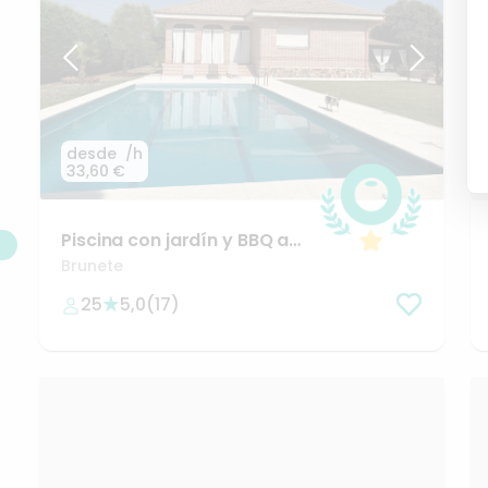
desde
/h
33,60 €
Piscina
con
jardín
y
BBQ
a
25
minutos
de
Madrid
Brunete
25
5,0
(
17
)