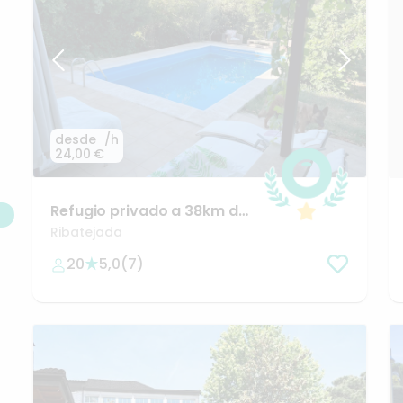
desde
/h
24,00 €
Refugio
privado
a
38km
de
la
Puerta
del
Sol
Ribatejada
20
5,0
(
7
)