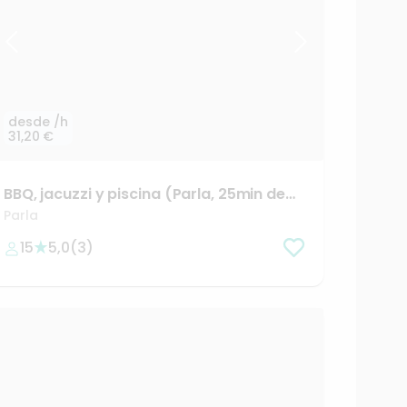
desde
/h
31,20 €
BBQ
​,​
jacuzzi
y
piscina
(Parla
​,​
25min
de
Madrid
centro)
Parla
15
5,0
(
3
)