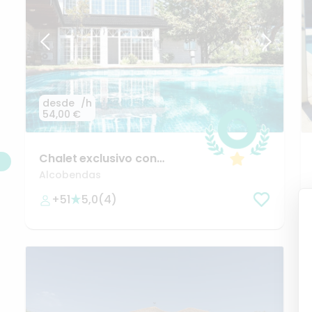
desde
/h
54,00 €
Chalet
exclusivo
con
piscina
en
La
Moraleja
Alcobendas
+51
5,0
(
4
)