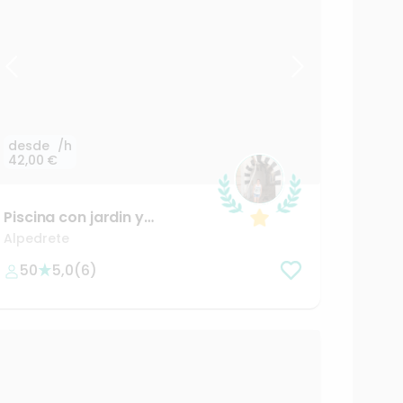
desde
/h
42,00 €
Piscina
con
jardin
y
barbacoa
a
25
minutos
de
Alpedrete
Madrid
50
5,0
(
6
)