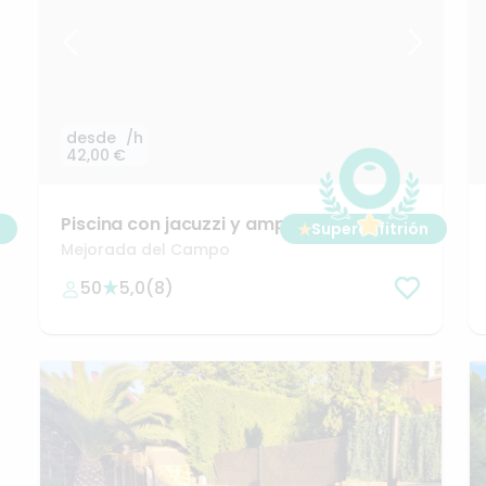
desde
/h
42,00 €
Piscina
con
jacuzzi
y
amplio
★
Superanfitrión
jardín
Mejorada del Campo
50
5,0
(
8
)