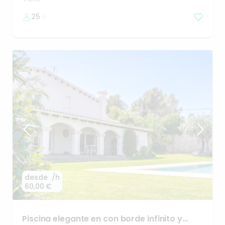
25
desde
/h
60,00 €
Piscina
elegante
en
con
borde
infinito
y