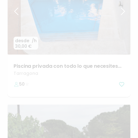
desde
/h
30,00 €
Piscina
privada
con
todo
lo
que
necesites–
hasta
15
personas
Tarragona
50