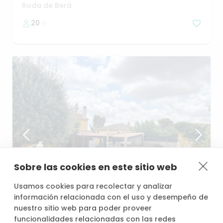
precioso
jardín
Roda de Berà
20
Sobre las cookies en este sitio web
desde
/h
Usamos cookies para recolectar y analizar
36,00 €
información relacionada con el uso y desempeño de
nuestro sitio web para poder proveer
funcionalidades relacionadas con las redes