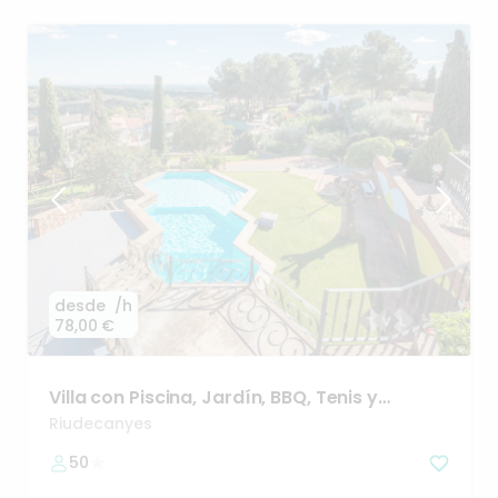
desde
/h
78,00 €
Villa
con
Piscina
​,​
Jardín
​,​
BBQ
​,​
Tenis
y
Pingpong
Riudecanyes
50