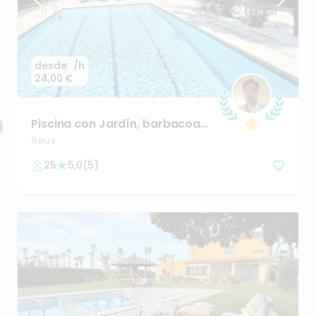
desde
/h
24,00 €
Piscina
con
Jardín
​,​
barbacoa
sin
vecinos.
Reus
25
5,0
(
5
)