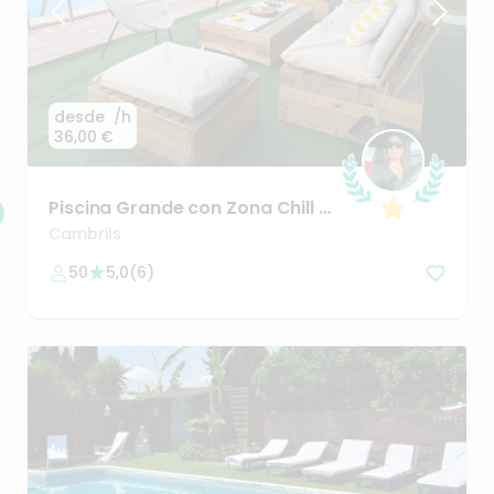
desde
/h
36,00 €
Piscina
Grande
con
Zona
Chill
y
Barbacoa
Cambrils
50
5,0
(
6
)