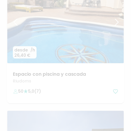
desde
/h
26,40 €
Espacio
con
piscina
y
cascada
Riudoms
50
5,0
(
7
)