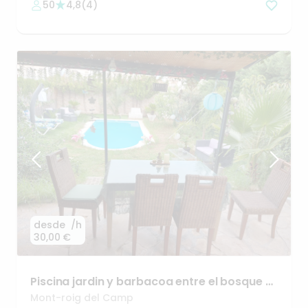
50
4,8
(
4
)
desde
/h
30,00 €
Piscina
jardin
y
barbacoa
entre
el
bosque
y
el
mar💚💙
Mont-roig del Camp