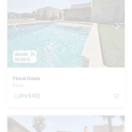
desde
/h
30,00 €
Finca
Oasis
Reus
20
5,0
(
1
)