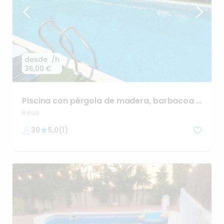
desde
/h
36,00 €
Piscina
con
pérgola
de
madera
​,​
barbacoa
y
horno
de
leña
Reus
30
5,0
(
1
)