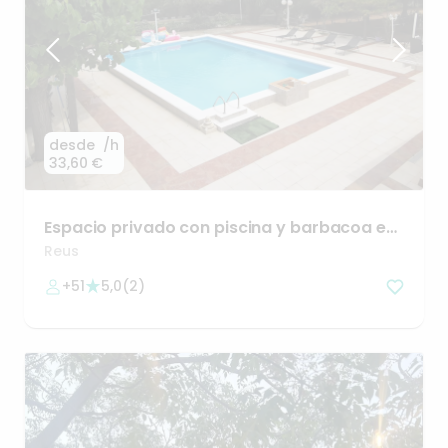
desde
/h
33,60 €
Espacio
privado
con
piscina
y
barbacoa
en
Reus
Reus
+51
5,0
(
2
)