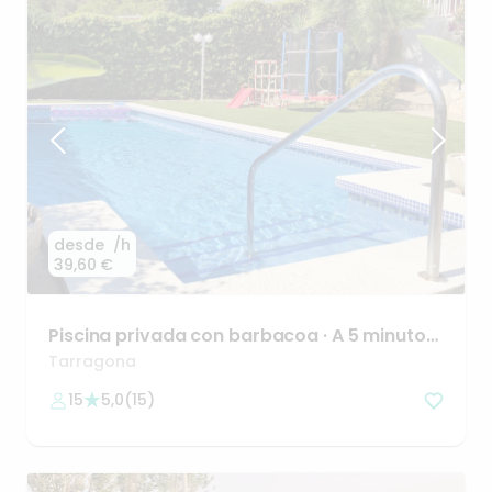
desde
/h
39,60 €
Piscina
privada
con
barbacoa
·
A
5
minutos
de
la
playa
🌊
Tarragona
15
5,0
(
15
)