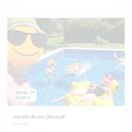
desde
/h
36,00 €
Jardín
de
los
Olivos🌿
Alcover