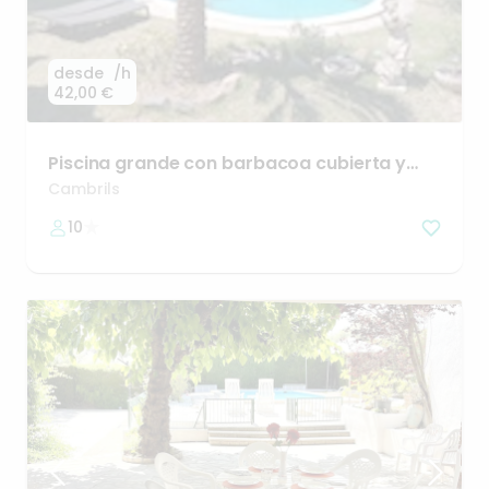
desde
/h
42,00 €
Piscina
grande
con
barbacoa
cubierta
y
jardin
Cambrils
10