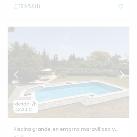
15
5,0
(
1
)
desde
/h
43,20 €
Piscina
grande
​,​
en
entorno
maravilloso
y
gran
jardín
Valls