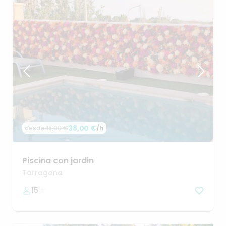
38,00 €
/h
desde
48,00 €
Piscina
con
jardin
Tarragona
15