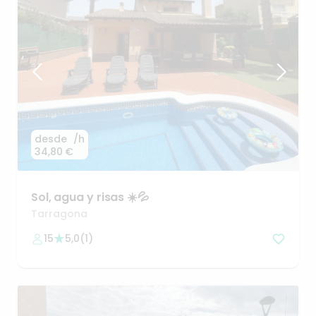
desde
/h
34,80 €
Sol
​,​
agua
y
risas
☀️💦
Tarragona
15
5,0
(
1
)