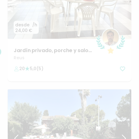
desde
/h
24,00 €
Jardín
privado
​,​
porche
y
salon
interior
en
Tarragona
Reus
20
5,0
(
5
)