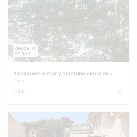
desde
/h
33,60 €
Piscina
entre
mar
y
montaña
cerca
de
Tarragona
Reus
50