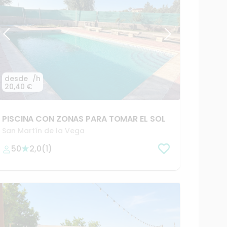
desde
/h
20,40 €
PISCINA
CON
ZONAS
PARA
TOMAR
EL
SOL
San Martín de la Vega
50
2,0
(
1
)