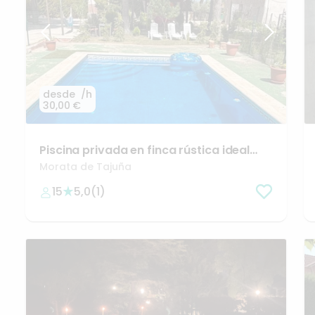
desde
/h
30,00 €
Piscina
privada
en
finca
rústica
ideal
para
eventos
🌟
Morata de Tajuña
15
5,0
(
1
)