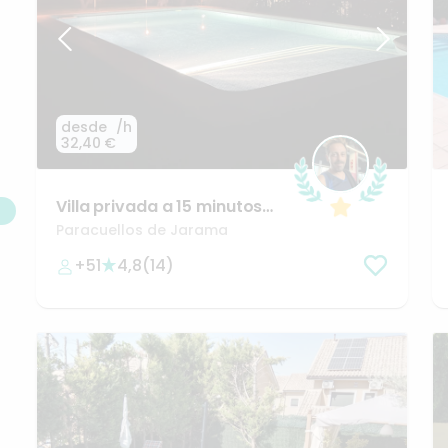
desde
/h
32,40 €
Villa
privada
a
15
minutos
de
Av
de
America
entorno
Paracuellos de Jarama
unico
+51
4,8
(
14
)