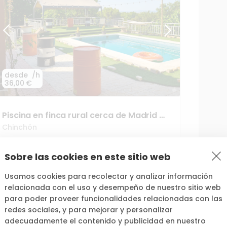
desde
/h
36,00 €
Piscina
en
finca
rural
cerca
de
Madrid
🫧
🌱
Chinchón
25
Sobre las cookies en este sitio web
Usamos cookies para recolectar y analizar información
relacionada con el uso y desempeño de nuestro sitio web
para poder proveer funcionalidades relacionadas con las
redes sociales, y para mejorar y personalizar
adecuadamente el contenido y publicidad en nuestro