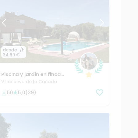
desde
/h
34,80 €
Piscina
y
jardín
en
finca
privada
en
Boadilla
del
Villanueva de la Cañada
Monte
50
5,0
(
39
)