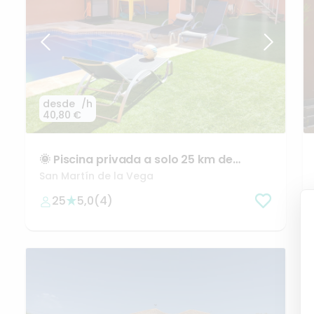
desde
/h
40,80 €
🌞
Piscina
privada
a
solo
25
km
de
Madrid
San Martín de la Vega
25
5,0
(
4
)