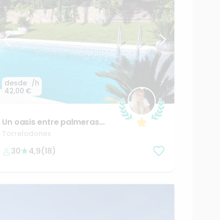
desde
/h
42,00 €
Un
oasis
entre
palmeras
con
vistas
a
Madrid
Torrelodones
30
4,9
(
18
)