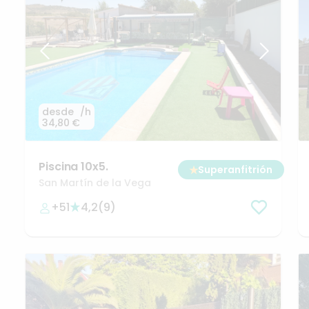
desde
/h
34,80 €
Piscina
10x5.
★
Superanfitrión
San Martín de la Vega
+51
4,2
(
9
)