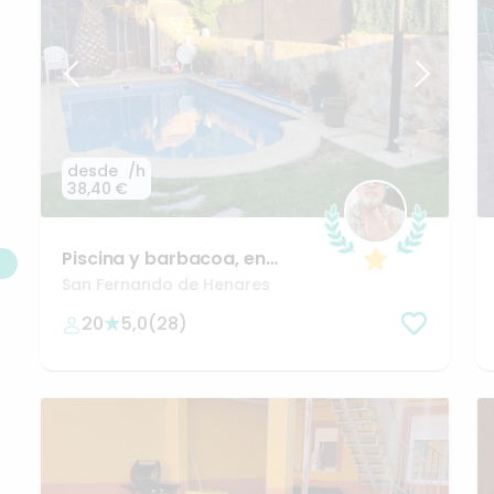
desde
/h
38,40 €
Piscina
y
barbacoa
​,​
en
Madrid
​,​
San
Fernando
de
San Fernando de Henares
Henares
🌊😎
20
5,0
(
28
)