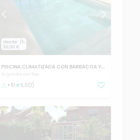
desde
/h
30,00 €
PISCINA
CLIMATIZADA
CON
BARBACOA
Y
JARDIN
Arganda del Rey
+51
5,0
(
1
)