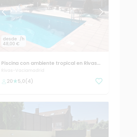
desde
/h
48,00 €
Piscina
con
ambiente
tropical
en
Rivas-
VaciaMadrid
Rivas-Vaciamadrid
20
5,0
(
4
)