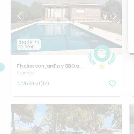
desde
/h
33,60 €
Piscina
con
jardín
y
BBQ
a
25
minutos
de
Madrid
Brunete
25
5,0
(
17
)