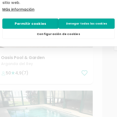
sitio web.
Más información
Permitir cookies
Denegar todas las cookies
Configuración de cookies
desde
/h
57,60 €
Oasis
Pool
&
Garden
Arganda del Rey
50
4,9
(
7
)