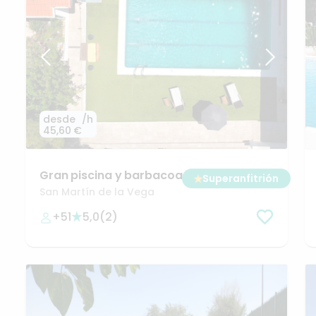
desde
/h
45,60 €
Gran
piscina
y
barbacoa
en
amplia
★
Superanfitrión
finca
a
25
min
de
Madrid
San Martín de la Vega
+51
5,0
(
2
)