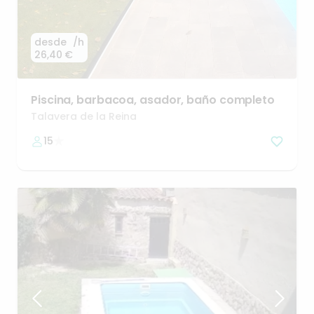
desde
/h
26,40 €
Piscina
​,​
barbacoa
​,​
asador
​,​
baño
completo
Talavera de la Reina
15