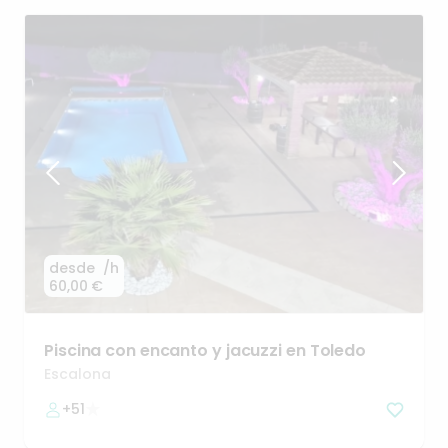
desde
/h
60,00 €
Piscina
con
encanto
y
jacuzzi
en
Toledo
Escalona
+51