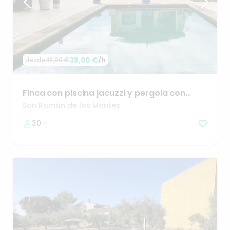
38,00 €
/h
desde
48,00 €
Finca
con
piscina
jacuzzi
y
pergola
con
encanto
🤗
San Román de los Montes
30