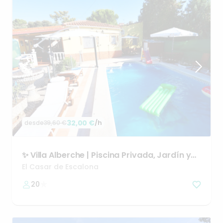
32,00 €
/h
desde
39,60 €
✨
Villa
Alberche
|
Piscina
Privada
​,​
Jardín
y
Zona
Chill
Out
El Casar de Escalona
20