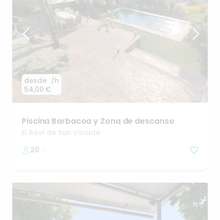
desde
/h
54,00 €
Piscina
Barbacoa
y
Zona
de
descanso
El Real de San Vicente
20