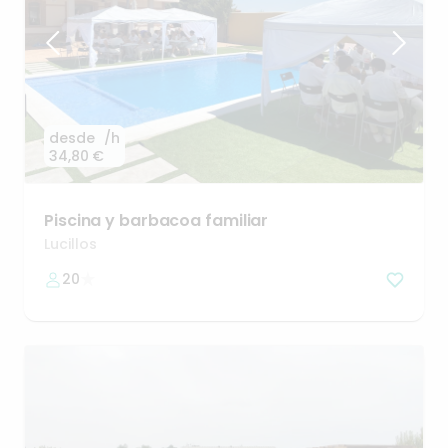
desde
/h
34,80 €
Piscina
y
barbacoa
familiar
Lucillos
20