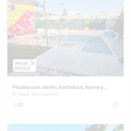
desde
/h
36,00 €
Piscina
con
Jardín
​,​
barbacoa
​,​
horno
y
cerca
del
Rio
Alberche
El Casar de Escalona
20