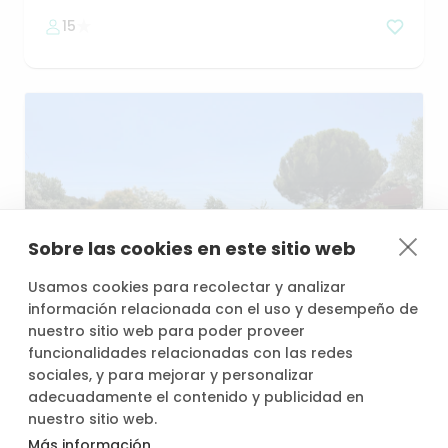
15
Sobre las cookies en este sitio web
Usamos cookies para recolectar y analizar
información relacionada con el uso y desempeño de
nuestro sitio web para poder proveer
desde
/h
funcionalidades relacionadas con las redes
30,00 €
sociales, y para mejorar y personalizar
adecuadamente el contenido y publicidad en
nuestro sitio web.
Relax
total
en
plena
naturaleza
Más información