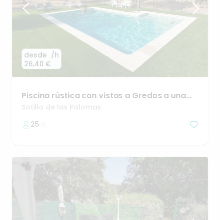
desde
/h
26,40 €
Piscina
rústica
con
vistas
a
Gredos
a
una
hora
de
Madrid
Sotillo de las Palomas
25