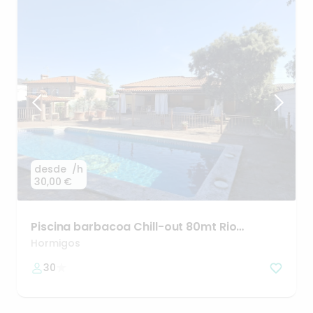
desde
/h
30,00 €
Piscina
barbacoa
Chill-out
80mt
Rio
Alberche
40min
de
Madrid
Hormigos
30