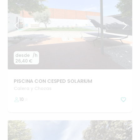
desde
/h
26,40 €
PISCINA
CON
CESPED
SOLARIUM
Calera y Chozas
10