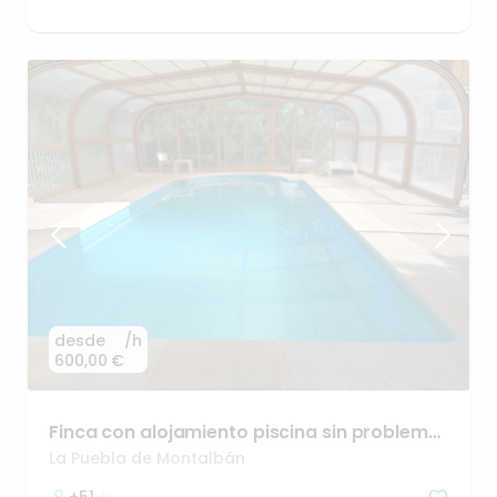
desde
/h
600,00 €
Finca
con
alojamiento
piscina
sin
problema
para
poner
música
La Puebla de Montalbán