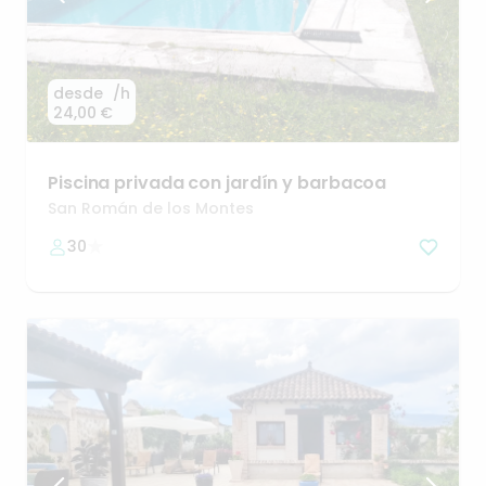
desde
/h
24,00 €
Piscina
privada
con
jardín
y
barbacoa
San Román de los Montes
30