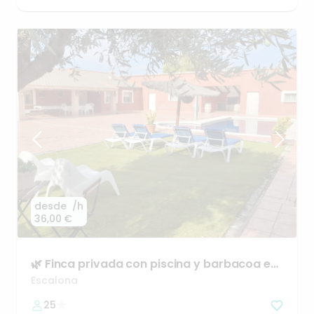
desde
/h
36,00 €
🌿
Finca
privada
con
piscina
y
barbacoa
en
plena
naturaleza
Escalona
25