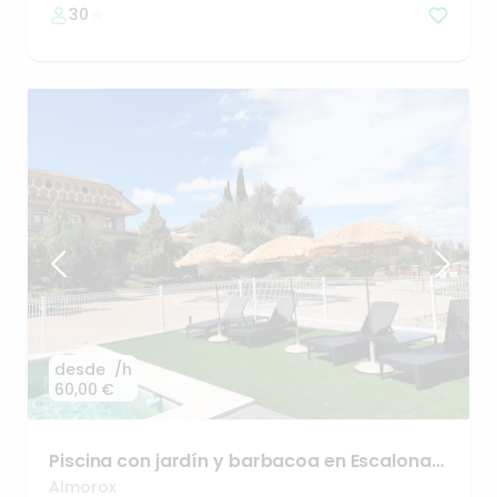
30
desde
/h
60,00 €
Piscina
con
jardín
y
barbacoa
en
Escalona-
Toledo
Almorox