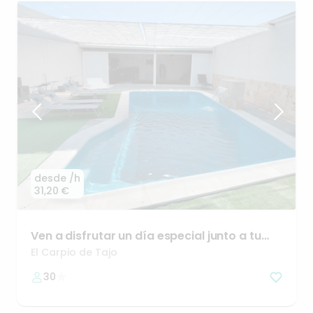
desde
/h
31,20 €
Ven
a
disfrutar
un
día
especial
junto
a
tu
familia
y
amigos
El Carpio de Tajo
30