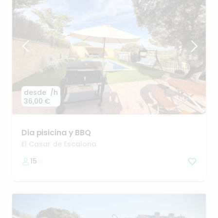
desde
/h
36,00 €
Dia
pisicina
y
BBQ
El Casar de Escalona
15