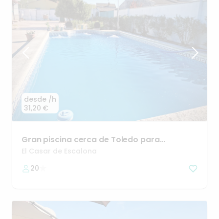
desde
/h
31,20 €
Gran
piscina
cerca
de
Toledo
para
celebraciones
de
grupos
🎊
El Casar de Escalona
20