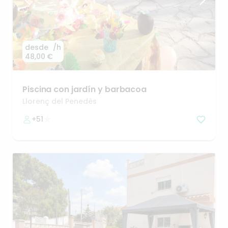
desde
/h
48,00 €
Piscina
con
jardín
y
barbacoa
Llorenç del Penedès
+51