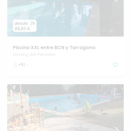
desde
/h
48,00 €
Piscina
XXL
entre
BCN
y
Tarragona
Llorenç del Penedès
+51