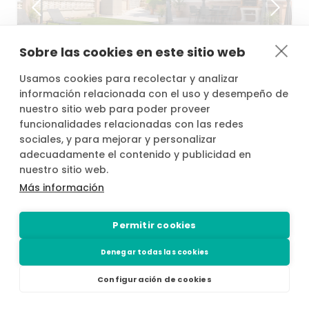
Sobre las cookies en este sitio web
Usamos cookies para recolectar y analizar
20,00 €
/h
desde
25,20 €
información relacionada con el uso y desempeño de
nuestro sitio web para poder proveer
funcionalidades relacionadas con las redes
Piscina
privada
con
jardín
​,​
barbacoa
en
El
sociales, y para mejorar y personalizar
Vendrell
​/​
Calafell
El Vendrell
adecuadamente el contenido y publicidad en
nuestro sitio web.
20
Más información
Permitir cookies
Denegar todas las cookies
Configuración de cookies
…
1
3
4