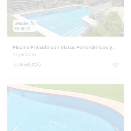
desde
/h
39,60 €
Piscina
Privada
con
Vistas
Panorámicas
y
Barbacoa
Argentona
25
5,0
(
3
)