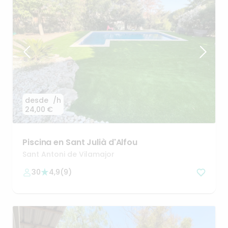
desde
/h
24,00 €
Piscina
en
Sant
Julià
d'Alfou
Sant Antoni de Vilamajor
30
4,9
(
9
)