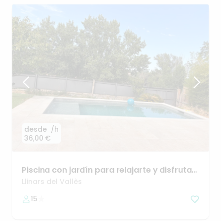
desde
/h
36,00 €
Piscina
con
jardín
para
relajarte
y
disfrutar
😊
Llinars del Vallès
15