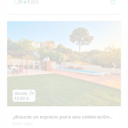
25
5,0
(
1
)
desde
/h
33,60 €
¿Buscas
un
espacio
para
una
celebración
especial?
Font-rubí