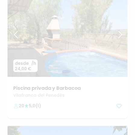
desde
/h
24,00 €
Piscina
privada
y
Barbacoa
Vilafranca del Penedès
20
5,0
(
1
)