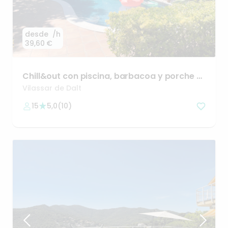
desde
/h
39,60 €
Chill&out
con
piscina
​,​
barbacoa
y
porche
a
20'
de
Barcelona
Vilassar de Dalt
15
5,0
(
10
)