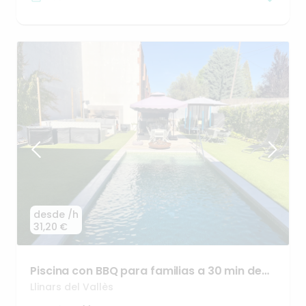
desde
/h
31,20 €
Piscina
con
BBQ
para
familias
a
30
min
de
BCN
Llinars del Vallès