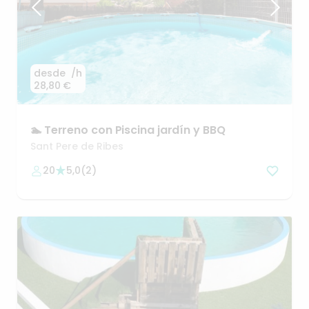
desde
/h
28,80 €
🏊
Terreno
con
Piscina
jardín
y
BBQ
Sant Pere de Ribes
20
5,0
(
2
)