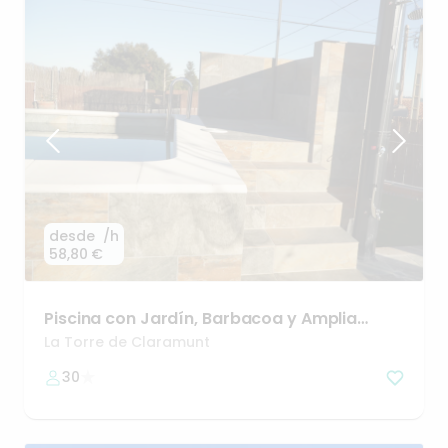
desde
/h
58,80 €
Piscina
con
Jardín
​,​
Barbacoa
y
Amplia
Zonas
Chill
Out
La Torre de Claramunt
30