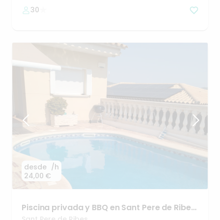
30
desde
/h
24,00 €
Piscina
privada
y
BBQ
en
Sant
Pere
de
Ribes
🌿
Sant Pere de Ribes