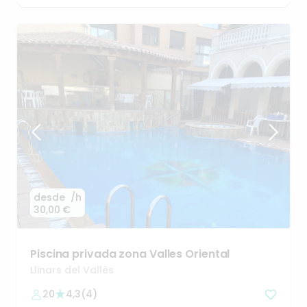
desde
/h
30,00 €
Piscina
privada
zona
Valles
Oriental
Llinars del Vallès
20
4,3
(
4
)