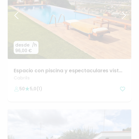
desde
/h
96,00 €
Espacio
con
piscina
y
espectaculares
vistas
en
Cabrils
✨
Cabrils
50
5,0
(
1
)