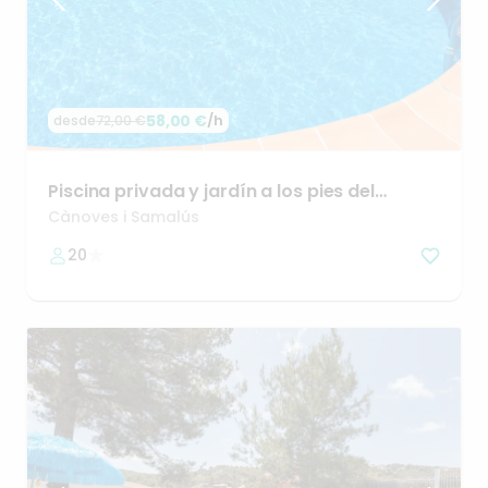
58,00 €
/h
desde
72,00 €
Piscina
privada
y
jardín
a
los
pies
del
Montseny
Cànoves i Samalús
20