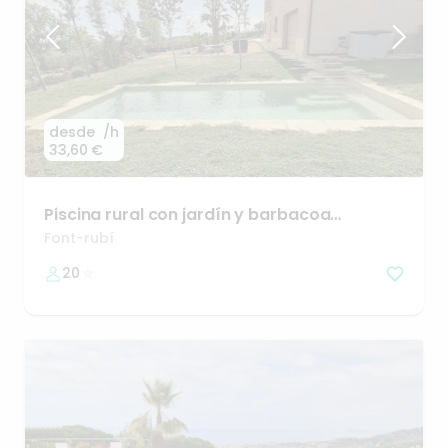
desde
/h
33,60 €
Piscina
rural
con
jardín
y
barbacoa
rodeada
de
naturaleza.
Font-rubí
20