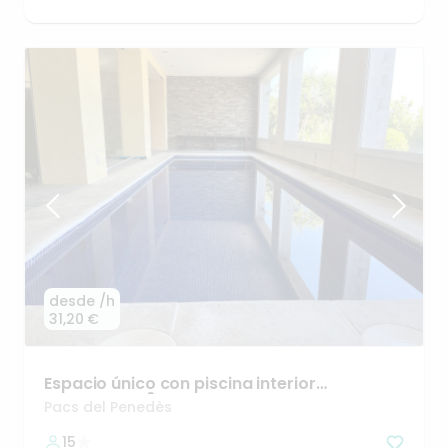
desde
/h
31,20 €
Espacio
único
con
piscina
interior
climatizada
🌡️
Pacs del Penedès
15