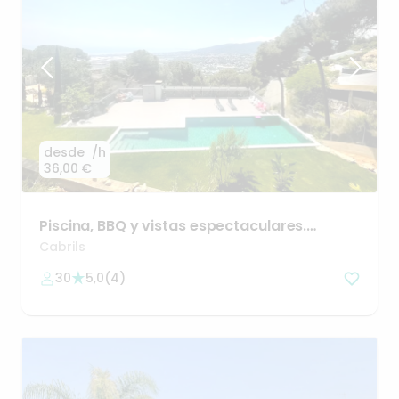
desde
/h
36,00 €
Piscina
​,​
BBQ
y
vistas
espectaculares.
Cabrils
(30min
de
BCN)
Cabrils
30
5,0
(
4
)