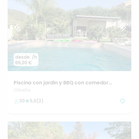
desde
/h
66,00 €
Piscina
con
jardin
y
BBQ
con
comedor
techado
Olivella
30
5,0
(
3
)