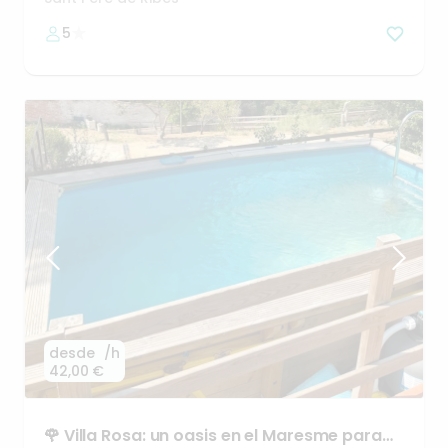
5
desde
/h
42,00 €
🌹
Villa
Rosa:
un
oasis
en
el
Maresme
para