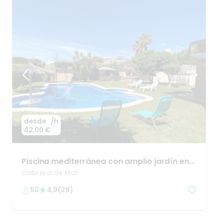
desde
/h
42,00 €
Piscina
mediterránea
con
amplio
jardín
en
zona
Maresme
Cabrera de Mar
50
4,9
(
29
)