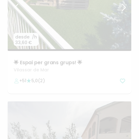
desde
/h
33,60 €
🌟
Espai
per
grans
grups!
🌟
Vilassar de Mar
+51
5,0
(
2
)