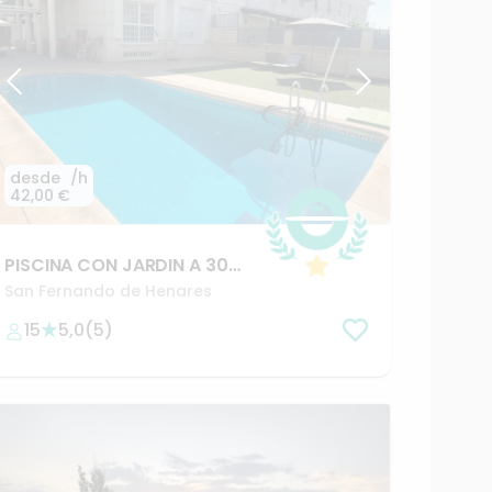
desde
/h
54,00 €
Chalet
exclusivo
con
piscina
en
La
Moraleja
Alcobendas
+51
5,0
(
4
)