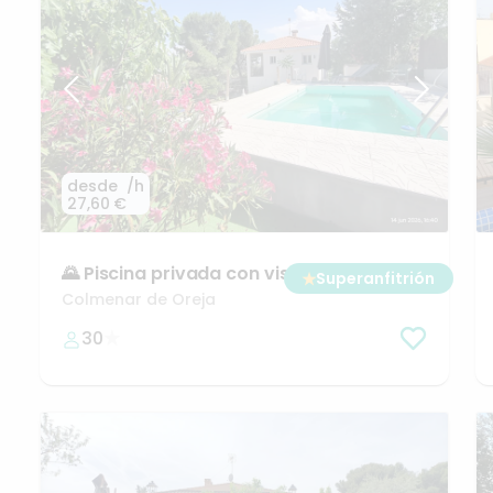
desde
/h
27,60 €
🌄
Piscina
privada
con
vistas
a
la
vega
y
★
Superanfitrión
barbacoa
Colmenar de Oreja
30