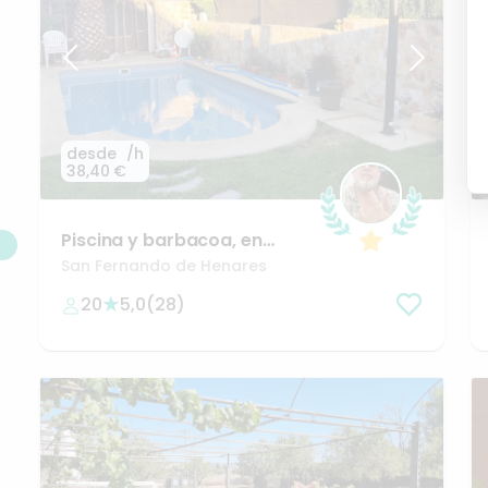
desde
/h
38,40 €
Piscina
y
barbacoa
​,​
en
Madrid
​,​
San
Fernando
de
San Fernando de Henares
Henares
🌊😎
20
5,0
(
28
)