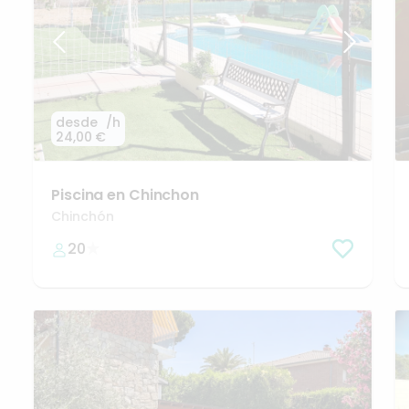
desde
/h
24,00 €
Piscina
en
Chinchon
Chinchón
20