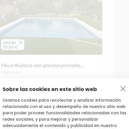
26,
desde
/h
36,00 €
30,0
60
36,00
24
78,00
42,
Finca
Rústica
con
piscina
privada
​,​
30,
33,6
terraza
y
Chill
out
32,
Chinchón
20
5,0
(
1
)
36,00 €
30,0
38,40 €
42,
34,80
48,0
3
4
Sobre las cookies en este sitio web
Usamos cookies para recolectar y analizar información
relacionada con el uso y desempeño de nuestro sitio web
34,80
36,0
60,0
52,8
para poder proveer funcionalidades relacionadas con las
36,0
3
3
redes sociales, y para mejorar y personalizar
adecuadamente el contenido y publicidad en nuestro
2
31,20 €
3