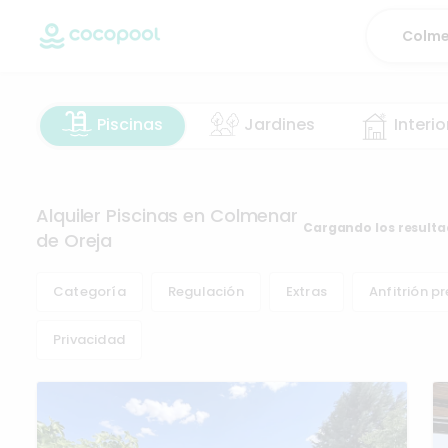
Piscinas
Jardines
Interio
Alquiler Piscinas en Colmenar de Oreja
269 resul
Categoría
Regulación
Extras
Anfitrión p
Privacidad