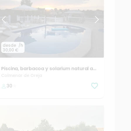
desde
/h
30,00 €
Piscina
​,​
barbacoa
y
solarium
natural
a
40
minutos
de
Madrid
Colmenar de Oreja
30