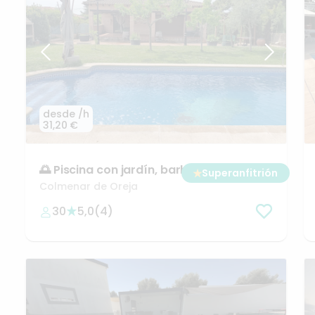
desde
/h
31,20 €
🌅
Piscina
con
jardín
​,​
barbacoa
y
vistas
★
Superanfitrión
al
Tajo
🌅
Colmenar de Oreja
30
5,0
(
4
)