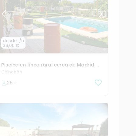
desde
/h
36,00 €
Piscina
en
finca
rural
cerca
de
Madrid
🫧
🌱
Chinchón
12,00 €
25