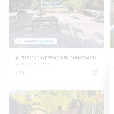
34,00 €
/h
desde
42,00 €
🌿
¡TU
REFUGIO
PRIVADO
EN
COLMENAR
DE
OREJA!
🌿
Colmenar de Oreja
30