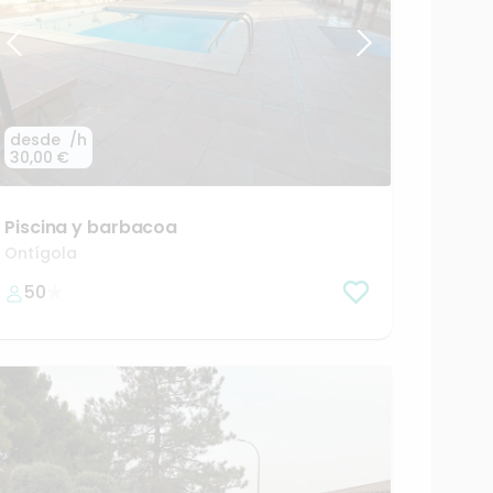
desde
/h
30,00 €
Piscina
y
barbacoa
Ontígola
50
3
30,00
31,2