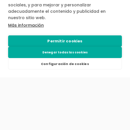
sociales, y para mejorar y personalizar
adecuadamente el contenido y publicidad en
Barcelona
M
nuestro sitio web.
Más información
Ver piscinas en Barcelona
Permitir cookies
Denegar todas las cookies
Configuración de cookies
¿Cómo funciona
Cocopool?
1. Descubre 🔎
Explora entre cientos de jardines y elige el que
mejor se adapte a tu celebración o actividad.