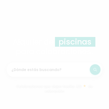
piscinas
Alquiler de
para celebraciones.
¿Dónde estás buscando?
★
Celebraciones que dejan huella: 4,9
de
valoración