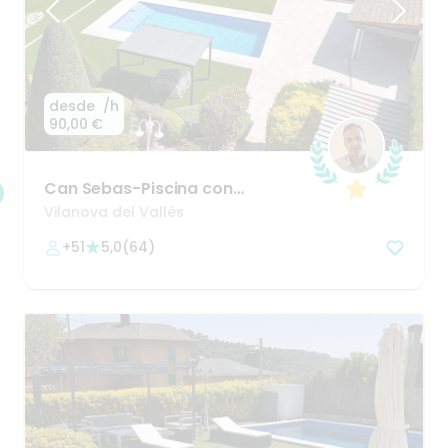
desde
/h
90,00 €
Can
Sebas-Piscina
con
jardín+bbq+parque
infantil
a
Vilanova del Vallès
25min
BCN
+51
5,0
(
64
)