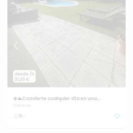
desde
/h
31,20 €
☀️🏊Convierte
cualquier
día
en
una
experiencia
inolvidable.
Vidreres
15