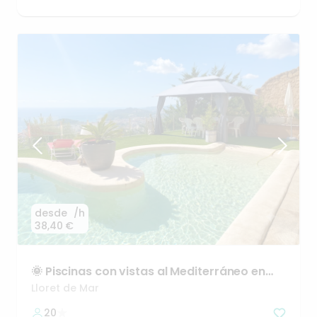
desde
/h
38,40 €
🌞
Piscinas
con
vistas
al
Mediterráneo
en
Lloret
de
Mar
Lloret de Mar
20