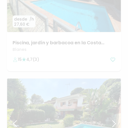
desde
/h
27,60 €
Piscina
​,​
jardín
y
barbacoa
en
la
Costa
Brava
Blanes
15
4,7
(
3
)