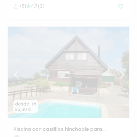
+51
4,7
(
3
)
desde
/h
33,60 €
Piscina
con
castillos
hinchable
para
cumpleaños
🏰
Sils