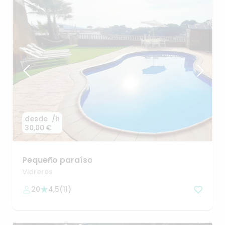
desde
/h
30,00 €
Pequeño
paraíso
Vidreres
20
4,5
(
11
)