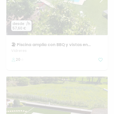
desde
/h
57,60 €
🏖
Piscina
amplia
con
BBQ
y
vistas
en
Vidreres
Vidreres
20