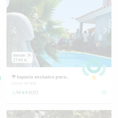
desde
/h
27,60 €
🌴
Espacio
exclusivo
para
celebraciones
inolvidables
💍
Lloret de Mar
50
5,0
(
21
)