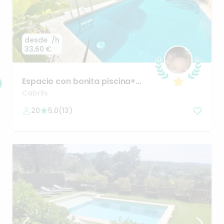
desde
/h
33,60 €
Espacio
con
bonita
piscina+
barbacoa
+
billar
en
Cabrils
Cabrils
20
5,0
(
13
)