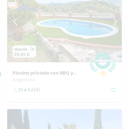
desde
/h
38,40 €
Piscina
privada
con
BBQ
y
terraza
panorámica
en
Dosrius
Argentona
25
5,0
(
8
)