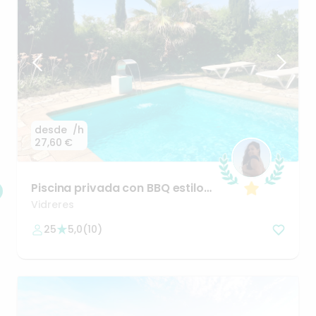
desde
/h
27,60 €
Piscina
privada
con
BBQ
estilo
mediterráneo
(Lloret
de
Mar)
Vidreres
25
5,0
(
10
)