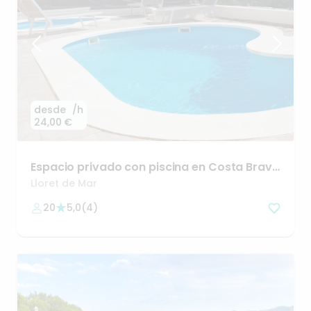
desde
/h
24,00 €
Espacio
privado
con
piscina
en
Costa
Brava
🌴
Lloret de Mar
20
5,0
(
4
)