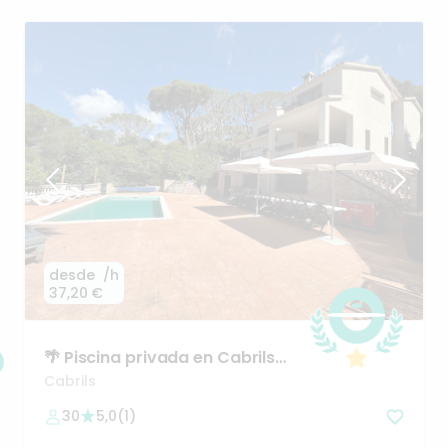
desde
/h
37,20 €
🌴
Piscina
privada
en
Cabrils
para
eventos
exclusivos
Cabrils
30
5,0
(
1
)