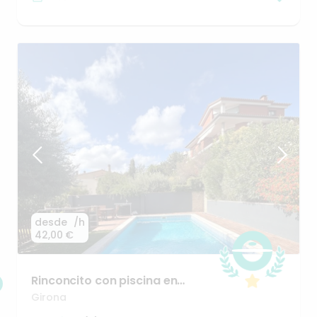
desde
/h
42,00 €
Rinconcito
con
piscina
en
Girona
para
dias
inolvidables
Girona