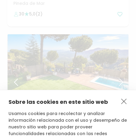
Pineda de Mar
30
5,0
(
2
)
Sobre las cookies en este sitio web
desde
/h
Usamos cookies para recolectar y analizar
60,00 €
información relacionada con el uso y desempeño de
nuestro sitio web para poder proveer
funcionalidades relacionadas con las redes