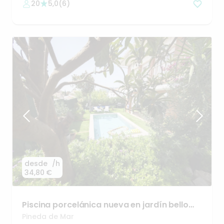
20
5,0
(
6
)
desde
/h
34,80 €
Piscina
porcelánica
nueva
en
jardín
bello
con
barbacoa
Pineda de Mar