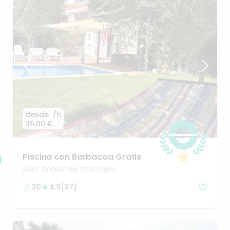
desde
/h
36,00 €
Piscina
con
Barbacoa
Gratis
Sant Antoni de Vilamajor
30
4,9
(
37
)