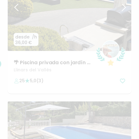
desde
/h
36,00 €
🌴
Piscina
privada
con
jardín
y
zona
chillout
–
tu
oasis
par
Llinars del Vallès
25
5,0
(
3
)