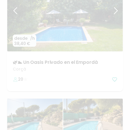
desde
/h
38,40 €
🌿🏊
Un
Oasis
Privado
en
el
Empordà
Corçà
20