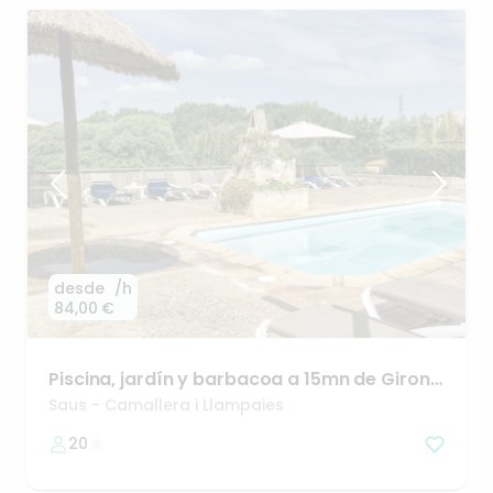
desde
/h
84,00 €
Piscina​
​,​
jardín
y
barbacoa
a
15mn
de
Girona
i
Costa
Brava
Saus - Camallera i Llampaies
20