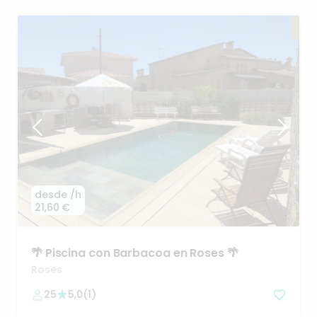
desde
/h
21,60 €
🌴
Piscina
con
Barbacoa
en
Roses
🌴
Roses
25
5,0
(
1
)