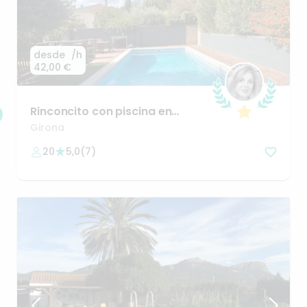
desde
/h
42,00 €
Rinconcito
con
piscina
en
Girona
para
dias
inolvidables
Girona
20
5,0
(
7
)