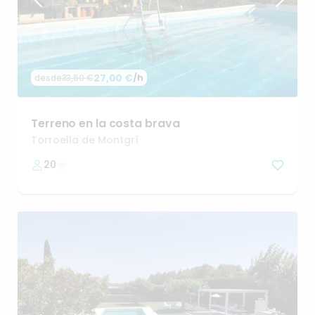
27,00 €
/h
desde
33,60 €
Terreno
en
la
costa
brava
Torroella de Montgrí
20