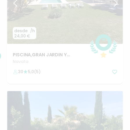
desde
/h
24,00 €
PISCINA
​,​
GRAN
JARDIN
Y
BARBACOA
Navata
30
5,0
(
5
)