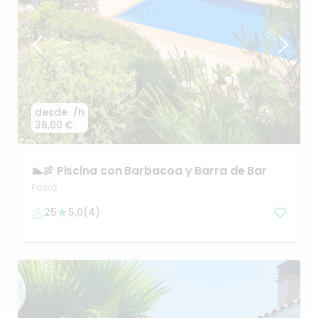
desde
/h
36,00 €
🏊🍖
Piscina
con
Barbacoa
y
Barra
de
Bar
Foixà
25
5,0
(
4
)