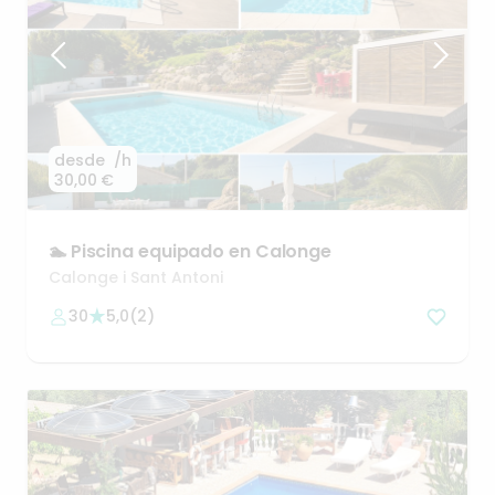
desde
/h
30,00 €
🏊
Piscina
equipado
en
Calonge
Calonge i Sant Antoni
30
5,0
(
2
)