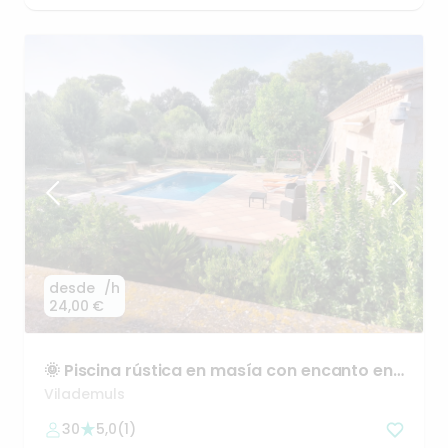
desde
/h
24,00 €
🌞
Piscina
rústica
en
masía
con
encanto
en
Girona
Vilademuls
30
5,0
(
1
)