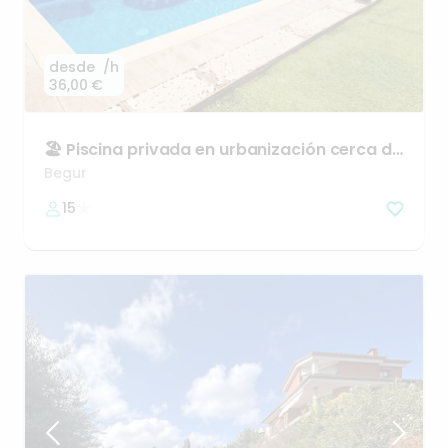
desde
/h
36,00 €
🏖️
Piscina
privada
en
urbanización
cerca
de
Begur
Begur
15