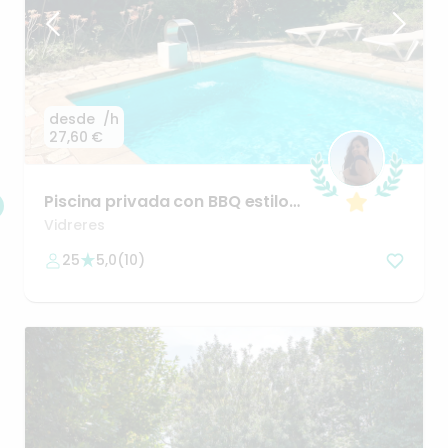
desde
/h
27,60 €
Piscina
privada
con
BBQ
estilo
mediterráneo
(Lloret
de
Mar)
Vidreres
25
5,0
(
10
)