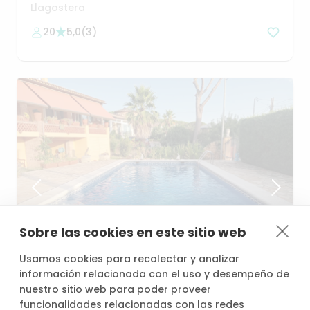
Llagostera
20
5,0
(
3
)
Sobre las cookies en este sitio web
desde
/h
Usamos cookies para recolectar y analizar
30,00 €
información relacionada con el uso y desempeño de
nuestro sitio web para poder proveer
funcionalidades relacionadas con las redes