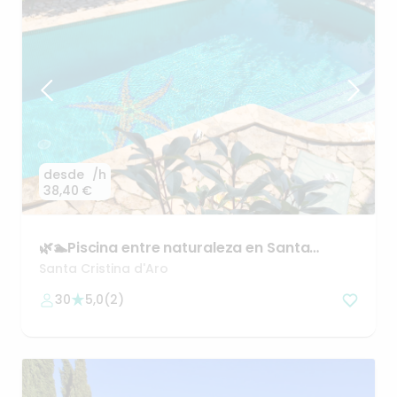
desde
/h
38,40 €
🌿🏊Piscina
entre
naturaleza
en
Santa
Cristina
d’Aro
Santa Cristina d'Aro
30
5,0
(
2
)