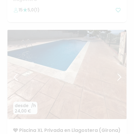
15
5,0
(
1
)
desde
/h
24,00 €
🩵
Piscina
XL
Privada
en
Llagostera
(Girona)