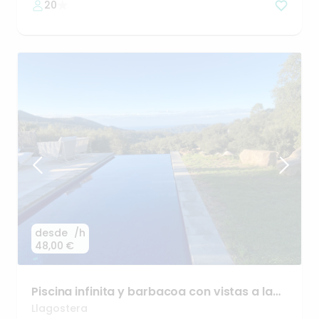
20
desde
/h
48,00 €
Piscina
infinita
y
barbacoa
con
vistas
a
la
Costa
Brava
🌴
Llagostera