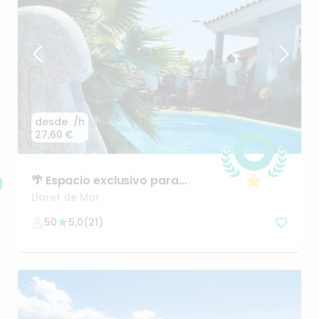
desde
/h
27,60 €
🌴
Espacio
exclusivo
para
celebraciones
inolvidables
💍
Lloret de Mar
50
5,0
(
21
)