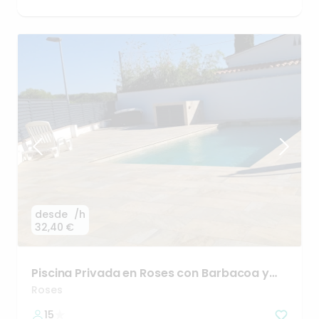
desde
/h
32,40 €
Piscina
Privada
en
Roses
con
Barbacoa
y
Piscina
Roses
15