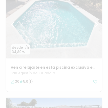
desde
/h
34,80 €
Ven
a
relajarte
en
esta
piscina
exclusiva
en
Madrid
☀️🫧
San Agustín del Guadalix
30
5,0
(
1
)