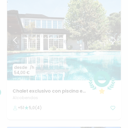
desde
/h
54,00 €
Chalet
exclusivo
con
piscina
en
La
Moraleja
Alcobendas
+51
5,0
(
4
)