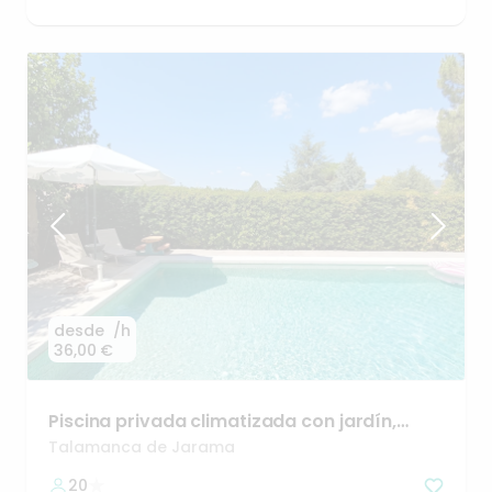
desde
/h
36,00 €
Piscina
privada
climatizada
con
jardín
​,​
vistas
y
BBQ
Talamanca de Jarama
20