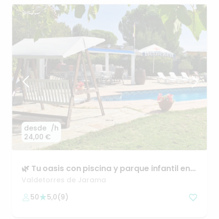
desde
/h
24,00 €
🌿
Tu
oasis
con
piscina
y
parque
infantil
en
Madrid
Valdetorres de Jarama
50
5,0
(
9
)