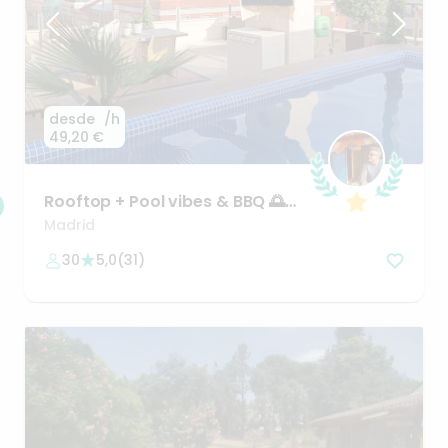
desde
/h
49,20 €
Rooftop
+
Pool
vibes
&
BBQ
🌅
💦🌄
Madrid
30
5,0
(
31
)