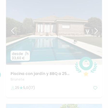
desde
/h
33,60 €
Piscina
con
jardín
y
BBQ
a
25
minutos
de
Madrid
Brunete
25
5,0
(
17
)