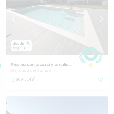
desde
/h
42,00 €
Piscina
con
jacuzzi
y
amplio
jardín
Mejorada del Campo
50
5,0
(
8
)