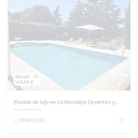
desde
/h
144,00 €
Piscina
de
lujo
en
La
Moraleja
(eventos
y
grupos)
Alcobendas
+51
5,0
(
2
)