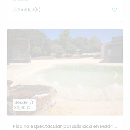
25
5,0
(
6
)
desde
/h
33,60 €
Piscina
espectacular
paradisiaca
en
Madrid