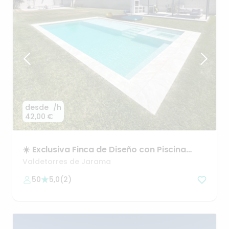
desde
/h
42,00 €
☀️
Exclusiva
Finca
de
Diseño
con
Piscina
Premium
Valdetorres de Jarama
50
5,0
(
2
)