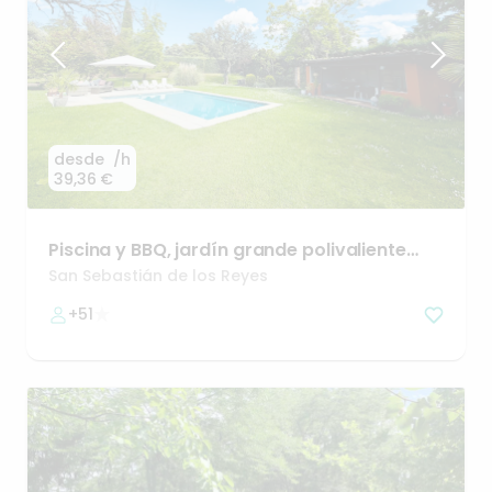
desde
/h
39,36 €
Piscina
y
BBQ
​,​
jardín
grande
polivaliente
(EVENTOS)
San Sebastián de los Reyes
+51