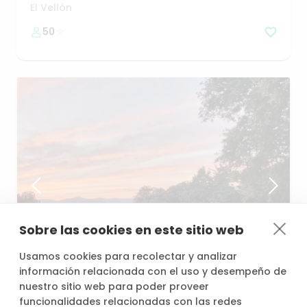
🌞
El Vellón
50
Sobre las cookies en este sitio web
desde
/h
Usamos cookies para recolectar y analizar
33,60 €
información relacionada con el uso y desempeño de
nuestro sitio web para poder proveer
funcionalidades relacionadas con las redes