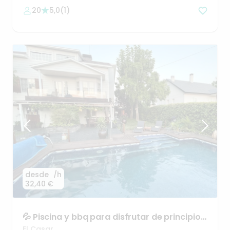
20
5,0
(
1
)
desde
/h
32,40 €
💦
Piscina
y
bbq
para
disfrutar
de
principio
a
fin
🫧
El Casar