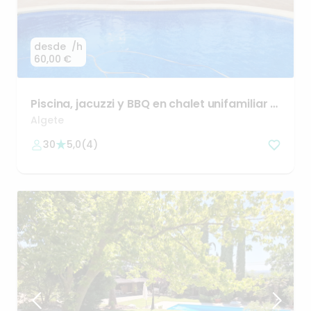
desde
/h
60,00 €
Piscina
​,​
jacuzzi
y
BBQ
en
chalet
unifamiliar
a
25min
centro
Algete
30
5,0
(
4
)