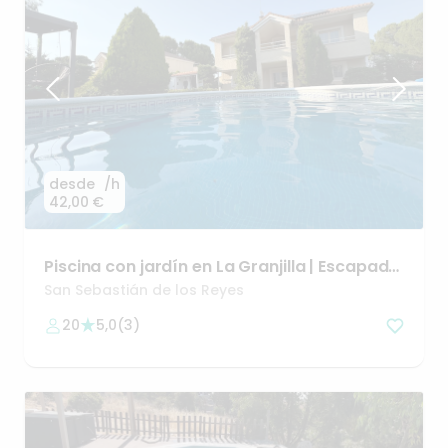
desde
/h
42,00 €
Piscina
con
jardín
en
La
Granjilla
|
Escapada
cerca
Madrid
San Sebastián de los Reyes
20
5,0
(
3
)