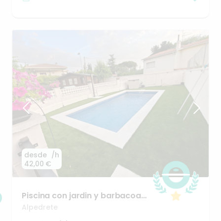
desde
/h
42,00 €
Piscina
con
jardin
y
barbacoa
a
25
minutos
de
Madrid
Alpedrete