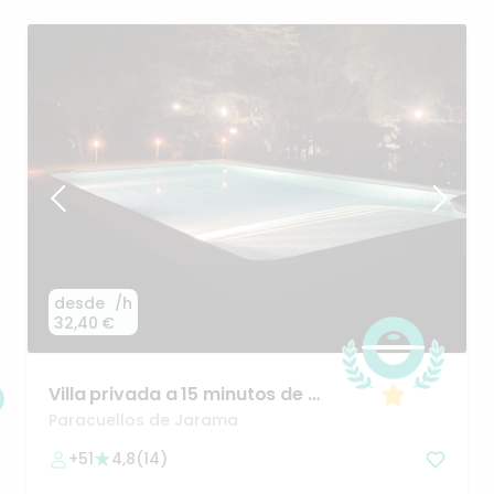
desde
/h
32,40 €
Villa
privada
a
15
minutos
de
Av
de
America
entorno
unico
Paracuellos de Jarama
+51
4,8
(
14
)