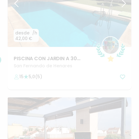
desde
/h
42,00 €
PISCINA
CON
JARDIN
A
30
MINUTOS
DE
MADRID
San Fernando de Henares
15
5,0
(
5
)