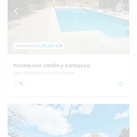
38,00 €
/h
desde
48,00 €
Piscina
con
Jardín
y
barbacoa
San Sebastián de los Reyes
15