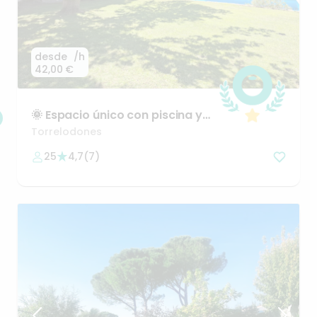
desde
/h
42,00 €
🌞
Espacio
único
con
piscina
y
confort
total
Torrelodones
25
4,7
(
7
)