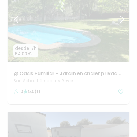
desde
/h
54,00 €
🌿
Oasis
Familiar
-
Jardin
en
chalet
privado
con
piscina
San Sebastián de los Reyes
10
5,0
(
1
)