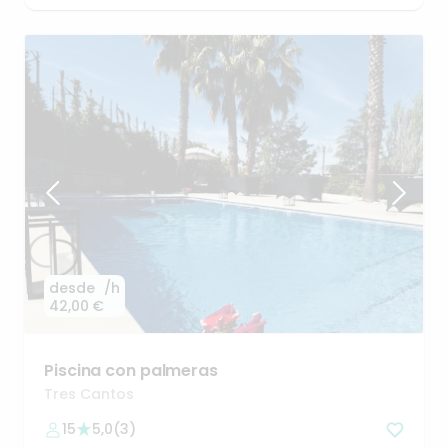
desde
/h
42,00 €
Piscina
con
palmeras
Tres Cantos
15
5,0
(
3
)