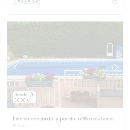
50
5,0
(
6
)
desde
/h
30,00 €
Piscina
con
jardín
y
porche
a
35
minutos
de
Madrid
El Casar