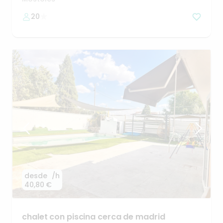
20
desde
/h
40,80 €
chalet
con
piscina
cerca
de
madrid