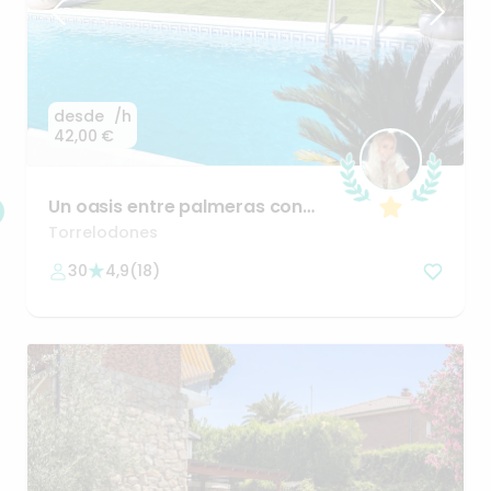
desde
/h
42,00 €
Un
oasis
entre
palmeras
con
vistas
a
Madrid
Torrelodones
30
4,9
(
18
)