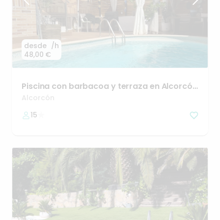
desde
/h
48,00 €
Piscina
con
barbacoa
y
terraza
en
Alcorcón
🌞🫧
Alcorcón
15