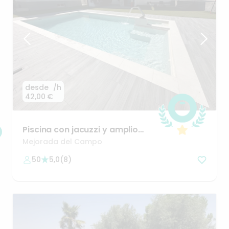
desde
/h
42,00 €
Piscina
con
jacuzzi
y
amplio
jardín
Mejorada del Campo
50
5,0
(
8
)