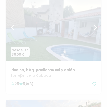
desde
/h
36,00 €
Piscina
​,​
bbq
​,​
paelleras
xxl
y
salón
multijuegos
✨
Torrejón de la Calzada
25
5,0
(
3
)