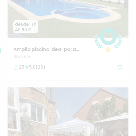
desde
/h
40,80 €
Amplia
piscina
ideal
para
reuniones
Brunete
25
5,0
(
25
)