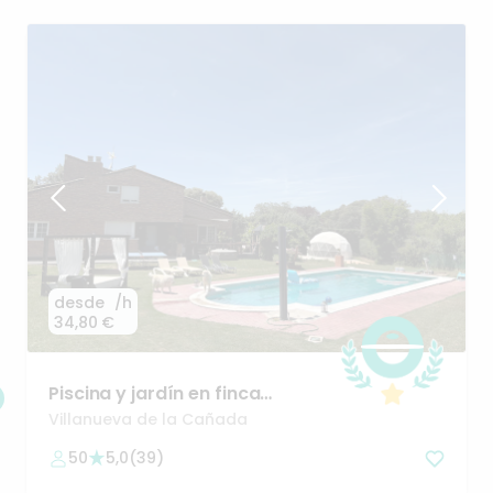
desde
/h
34,80 €
Piscina
y
jardín
en
finca
privada
en
Boadilla
del
Monte
Villanueva de la Cañada
50
5,0
(
39
)