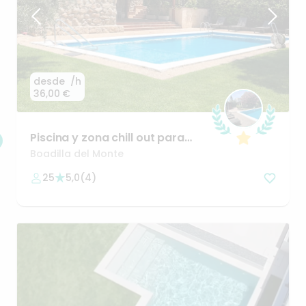
desde
/h
36,00 €
Piscina
y
zona
chill
out
para
reuniones
y
celebraciones
🤗
Boadilla del Monte
25
5,0
(
4
)