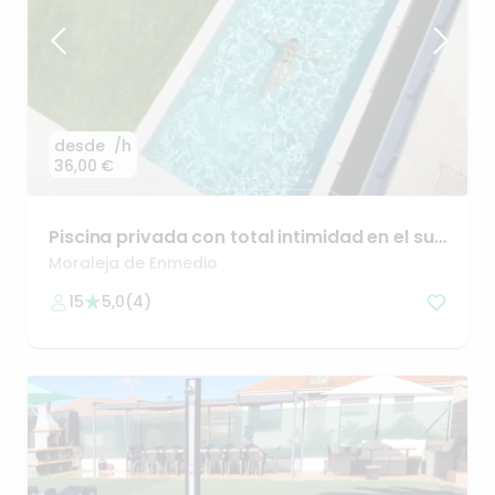
desde
/h
36,00 €
Piscina
privada
con
total
intimidad
en
el
sur
de
Madrid
Moraleja de Enmedio
15
5,0
(
4
)