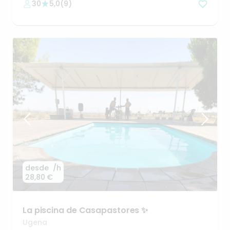
30
5,0
(
9
)
desde
/h
28,80 €
La
piscina
de
Casapastores
✨
Ugena