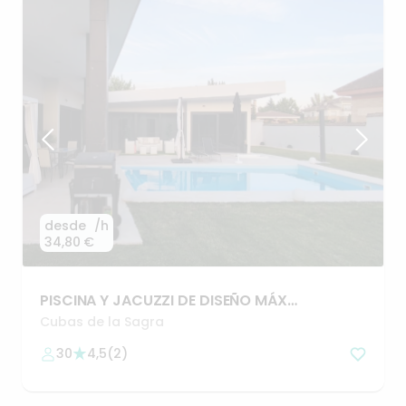
desde
/h
34,80 €
PISCINA
Y
JACUZZI
DE
DISEÑO
MÁX
PRIVACIDAD
a
20min
de
Madrid
Cubas de la Sagra
30
4,5
(
2
)