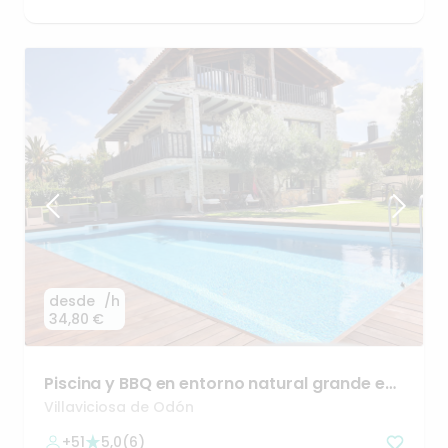
desde
/h
34,80 €
Piscina
y
BBQ
en
entorno
natural
grande
en
Villaviciosa
Villaviciosa de Odón
+51
5,0
(
6
)