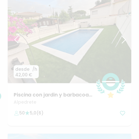
desde
/h
42,00 €
Piscina
con
jardin
y
barbacoa
a
25
minutos
de
Madrid
Alpedrete
50
5,0
(
6
)