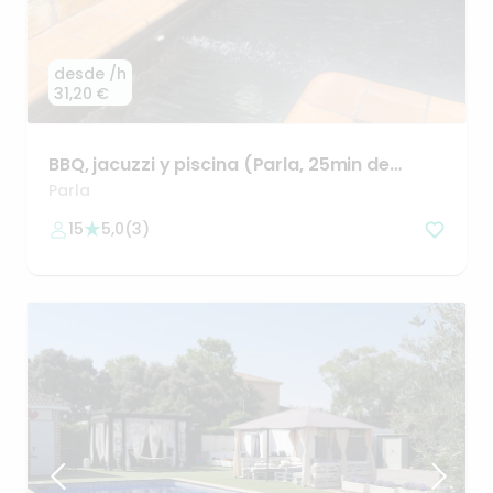
desde
/h
31,20 €
BBQ
​,​
jacuzzi
y
piscina
(Parla
​,​
25min
de
Madrid
centro)
Parla
15
5,0
(
3
)