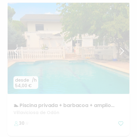
desde
/h
54,00 €
🏊
Piscina
privada
+
barbacoa
+
amplio
jardín
Villaviciosa de Odón
30