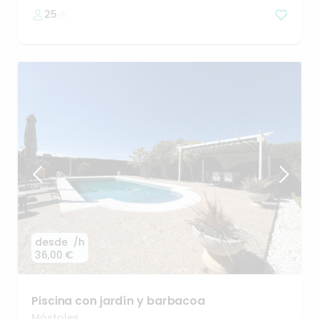
25
desde
/h
36,00 €
Piscina
con
jardín
y
barbacoa
Móstoles