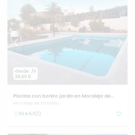
desde
/h
38,40 €
Piscina
con
bonito
jardin
en
Moraleja
de
Enmedio
Moraleja de Enmedio
50
5,0
(
1
)