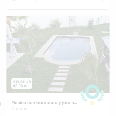
desde
/h
48,00 €
Piscina
con
barbacoa
y
jardin
natural
a
30min
de
Madrid
Quijorna