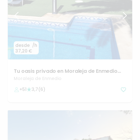
desde
/h
37,20 €
Tu
oasis
privado
en
Moraleja
de
Enmedio
(Madrid)
🌿
Moraleja de Enmedio
+51
3,7
(
6
)