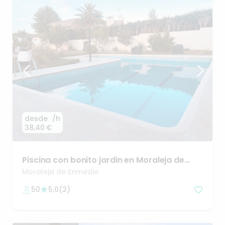
desde
/h
38,40 €
Piscina
con
bonito
jardin
en
Moraleja
de
Enmedio
Moraleja de Enmedio
50
5,0
(
2
)