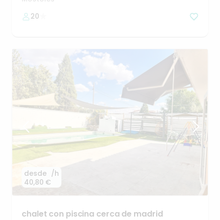
20
desde
/h
40,80 €
chalet
con
piscina
cerca
de
madrid