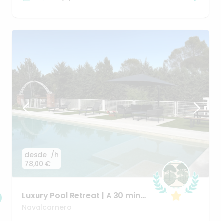
desde
/h
78,00 €
Luxury
Pool
Retreat
|
A
30
min
de
Madrid
Navalcarnero