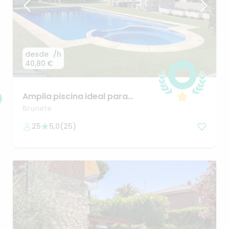
desde
/h
40,80 €
Amplia
piscina
ideal
para
reuniones
Brunete
25
5,0
(
25
)