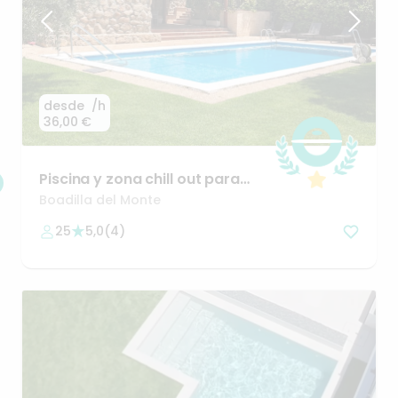
desde
/h
36,00 €
Piscina
y
zona
chill
out
para
reuniones
y
celebraciones
🤗
Boadilla del Monte
25
5,0
(
4
)