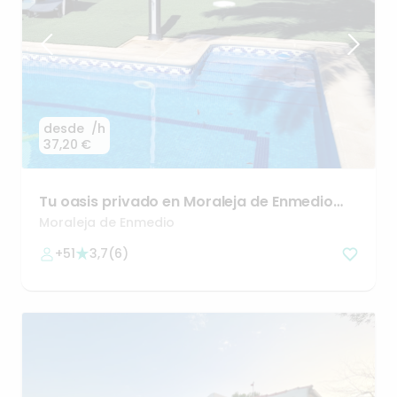
desde
/h
37,20 €
Tu
oasis
privado
en
Moraleja
de
Enmedio
(Madrid)
🌿
Moraleja de Enmedio
+51
3,7
(
6
)