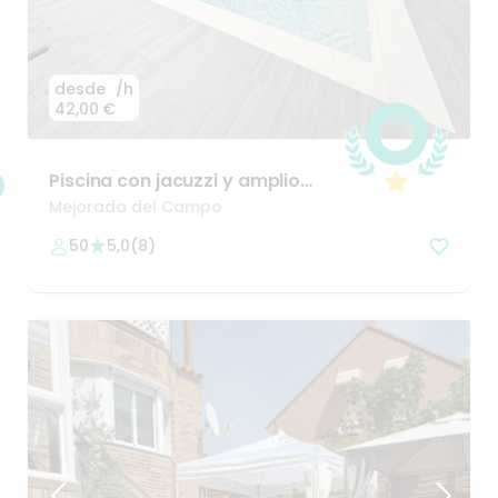
desde
/h
42,00 €
Piscina
con
jacuzzi
y
amplio
jardín
Mejorada del Campo
50
5,0
(
8
)