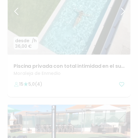
desde
/h
36,00 €
Piscina
privada
con
total
intimidad
en
el
sur
de
Madrid
Moraleja de Enmedio
15
5,0
(
4
)