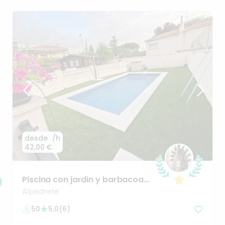
desde
/h
42,00 €
Piscina
con
jardin
y
barbacoa
a
25
minutos
de
Madrid
Alpedrete
50
5,0
(
6
)