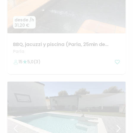
desde
/h
31,20 €
BBQ
​,​
jacuzzi
y
piscina
(Parla
​,​
25min
de
Madrid
centro)
Parla
15
5,0
(
3
)