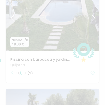
desde
/h
48,00 €
Piscina
con
barbacoa
y
jardin
natural
a
30min
de
Madrid
Quijorna
30
5,0
(
9
)