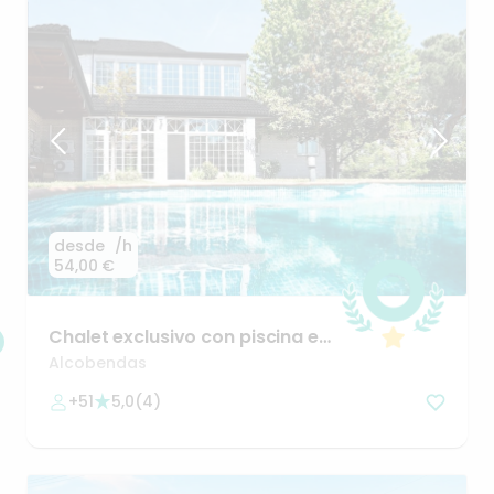
desde
/h
54,00 €
Chalet
exclusivo
con
piscina
en
La
Moraleja
Alcobendas
+51
5,0
(
4
)