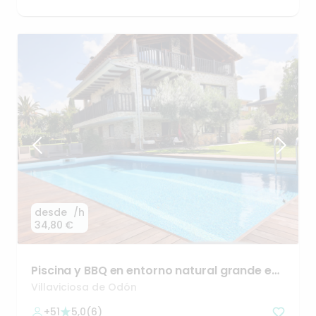
desde
/h
34,80 €
Piscina
y
BBQ
en
entorno
natural
grande
en
Villaviciosa
Villaviciosa de Odón
+51
5,0
(
6
)