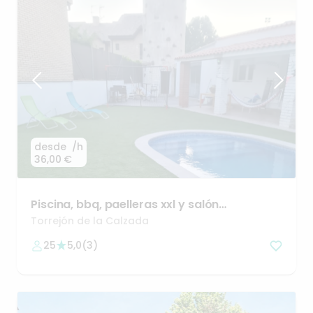
desde
/h
36,00 €
Piscina
​,​
bbq
​,​
paelleras
xxl
y
salón
multijuegos
✨
Torrejón de la Calzada
25
5,0
(
3
)