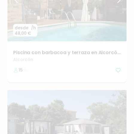
desde
/h
48,00 €
Piscina
con
barbacoa
y
terraza
en
Alcorcón
🌞🫧
Alcorcón
15