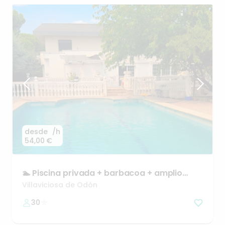
desde
/h
54,00 €
🏊
Piscina
privada
+
barbacoa
+
amplio
jardín
Villaviciosa de Odón
30