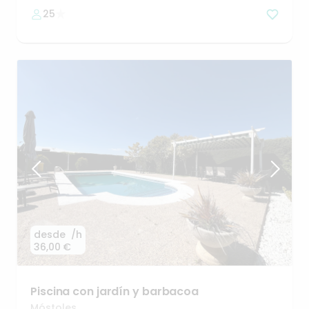
25
desde
/h
36,00 €
Piscina
con
jardín
y
barbacoa
Móstoles