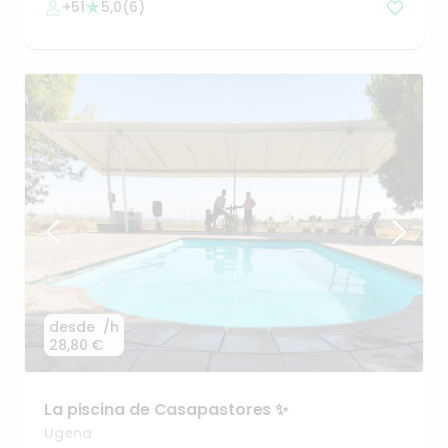
+51
5,0
(
6
)
desde
/h
28,80 €
La
piscina
de
Casapastores
✨
Ugena