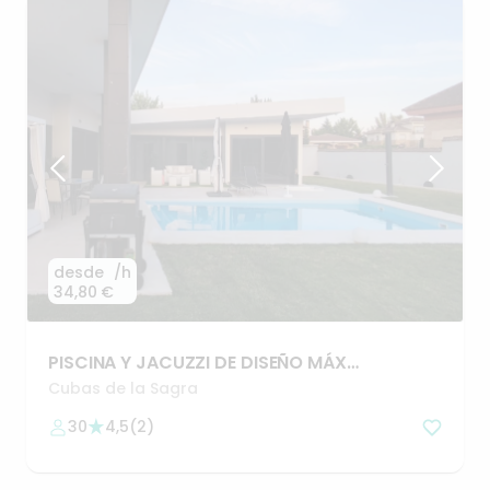
desde
/h
34,80 €
PISCINA
Y
JACUZZI
DE
DISEÑO
MÁX
PRIVACIDAD
a
20min
de
Madrid
Cubas de la Sagra
30
4,5
(
2
)