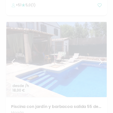
+51
5,0
(
1
)
desde
/h
18,00 €
Piscina
con
jardín
y
barbacoa
salida
55
de
A42
Magán