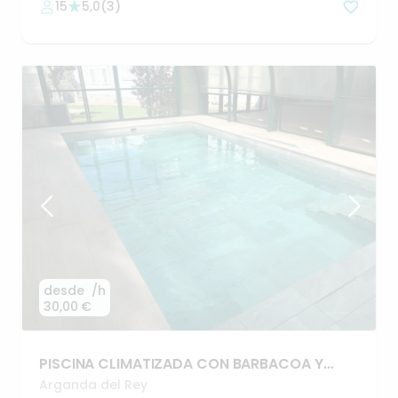
15
5,0
(
3
)
desde
/h
30,00 €
PISCINA
CLIMATIZADA
CON
BARBACOA
Y
JARDIN
Arganda del Rey