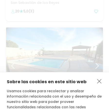
cerca
Madrid
San Sebastián de los Reyes
20
5,0
(
3
)
Sobre las cookies en este sitio web
desde
/h
Usamos cookies para recolectar y analizar
30,00 €
información relacionada con el uso y desempeño de
nuestro sitio web para poder proveer
funcionalidades relacionadas con las redes