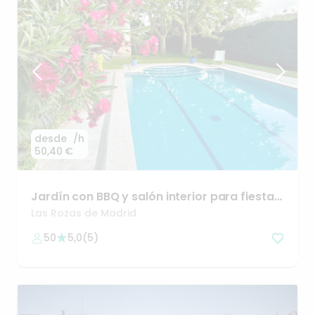
desde
/h
50,40 €
Jardín
con
BBQ
y
salón
interior
para
fiestas.
20m
de
Madrid
Las Rozas de Madrid
50
5,0
(
5
)