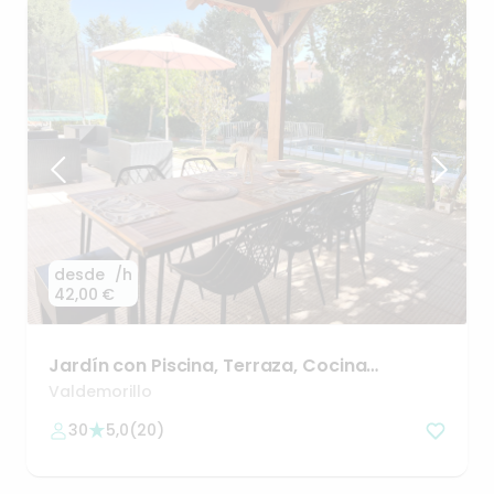
desde
/h
42,00 €
Jardín
con
Piscina
​,​
Terraza
​,​
Cocina
completa
y
Barbacoa
Valdemorillo
30
5,0
(
20
)