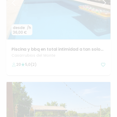
desde
/h
36,00 €
Piscina
y
bbq
en
total
intimidad
a
tan
solo
30min
de
Madrid
Casarrubios del Monte
20
5,0
(
2
)