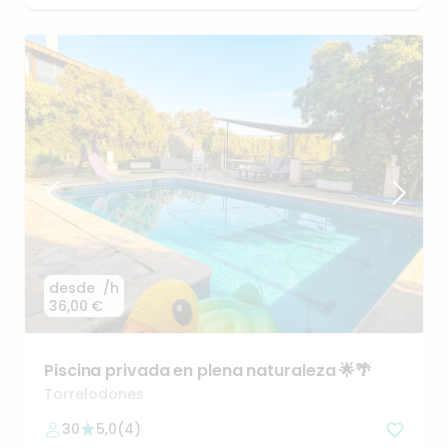
desde
/h
36,00 €
Piscina
privada
en
plena
naturaleza
🌟🌴
Torrelodones
30
5,0
(
4
)