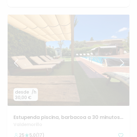
desde
/h
30,00 €
Estupenda
piscina
​,​
barbacoa
a
30
minutos
de
Madrid
Valdemorillo
25
5,0
(
17
)