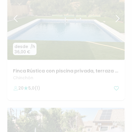
desde
/h
36,00 €
Finca
Rústica
con
piscina
privada
​,​
terraza
y
Chill
out
Chinchón
20
5,0
(
1
)