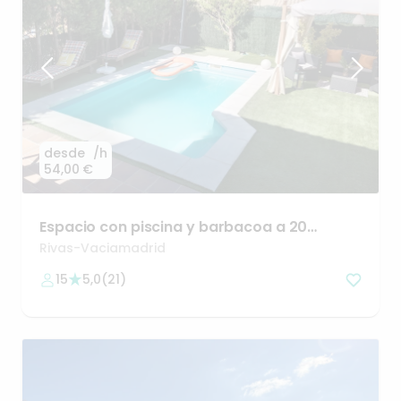
desde
/h
54,00 €
Espacio
con
piscina
y
barbacoa
a
20
minutos
de
Madrid
Rivas-Vaciamadrid
15
5,0
(
21
)