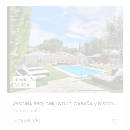
desde
/h
34,80 €
¡PISCINA
BBQ
​,​
CHILL&OUT
​,​
CABAÑA
y
DISCO!
✨🎉
Valdemorillo
25
5,0
(
5
)