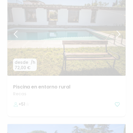
desde
/h
72,00 €
Piscina
en
entorno
rural
Recas
+51