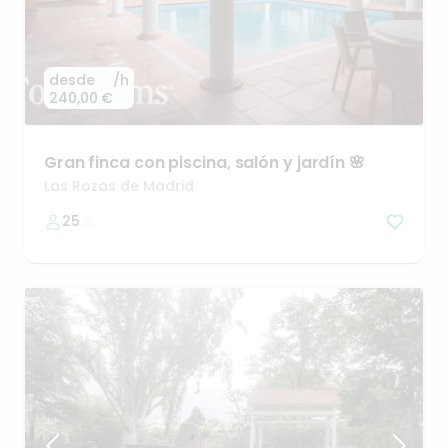
desde
/h
240,00 €
Gran
finca
con
piscina
​,​
salón
y
jardín
🌸
Las Rozas de Madrid
25