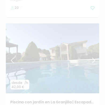
20
desde
/h
42,00 €
Piscina
con
jardín
en
La
Granjilla
|
Escapada