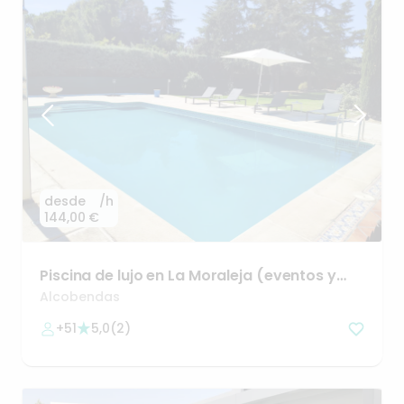
desde
/h
144,00 €
Piscina
de
lujo
en
La
Moraleja
(eventos
y
grupos)
Alcobendas
+51
5,0
(
2
)