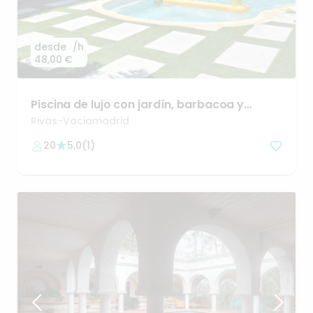
desde
/h
48,00 €
Piscina
de
lujo
con
jardín
​,​
barbacoa
y
chillout
Rivas-Vaciamadrid
20
5,0
(
1
)