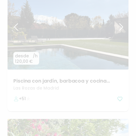
desde
/h
120,00 €
Piscina
con
jardín
​,​
barbacoa
y
cocina
exterior.
Las Rozas de Madrid
+51