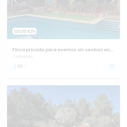
120,00 €
/h
Finca
privada
para
eventos
sin
vecinos
en
Tarragona
Camarles
50