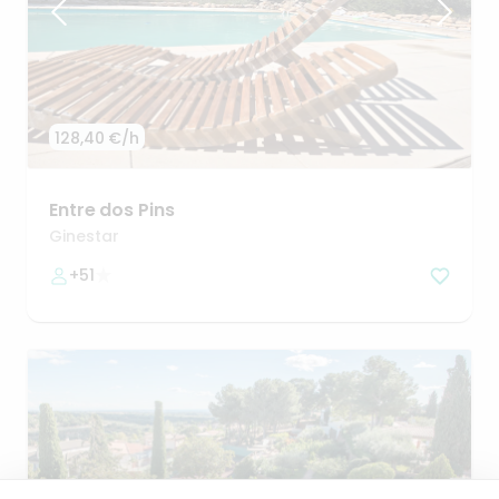
128,40 €
/h
Entre
dos
Pins
Ginestar
+51