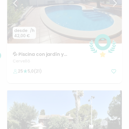
desde
/h
42,00 €
💦
Piscina
con
jardín
y
barbacoa
Cervelló
25
5,0
(
21
)