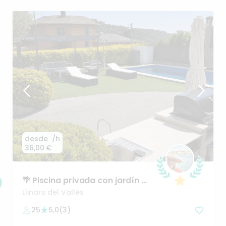
desde
/h
36,00 €
🌴
Piscina
privada
con
jardín
y
zona
chillout
–
tu
oasis
par
Llinars del Vallès
25
5,0
(
3
)