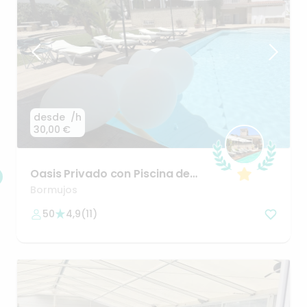
desde
/h
30,00 €
Oasis
Privado
con
Piscina
de
Lujo
y
Jardín
5
min
de
Sevilla
Bormujos
50
4,9
(
11
)