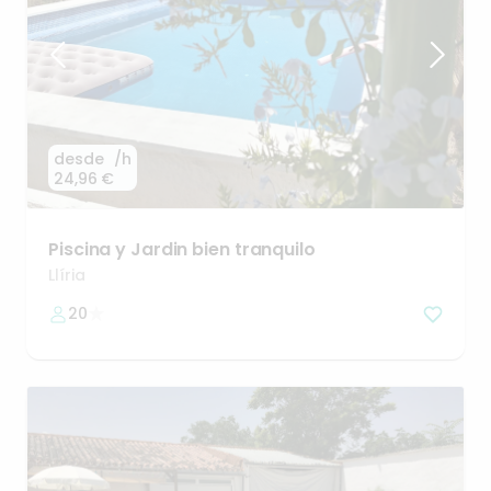
desde
/h
24,96 €
Piscina
y
Jardin
bien
tranquilo
Llíria
20