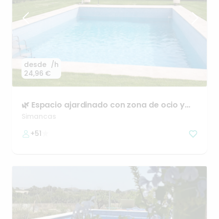
desde
/h
24,96 €
🌿
Espacio
ajardinado
con
zona
de
ocio
y
terraza
cubierta
Simancas
+51