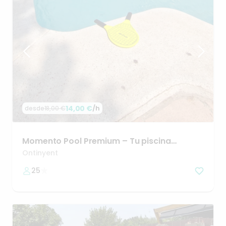
14,00 €
/h
desde
18,00 €
Momento
Pool
Premium
–
Tu
piscina
privada
en
Ontinyent
Ontinyent
25