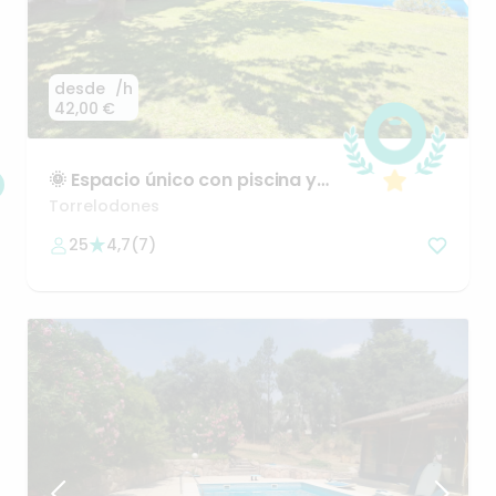
desde
/h
42,00 €
🌞
Espacio
único
con
piscina
y
confort
total
Torrelodones
25
4,7
(
7
)