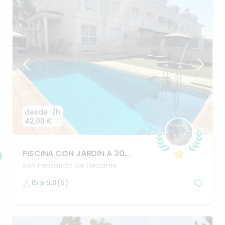
desde
/h
42,00 €
PISCINA
CON
JARDIN
A
30
MINUTOS
DE
MADRID
San Fernando de Henares
15
5,0
(
5
)