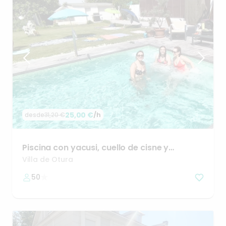
25,00 €
/h
desde
31,20 €
Piscina
con
yacusi
​,​
cuello
de
cisne
y
contranado
y
barbacoa
Villa de Otura
50