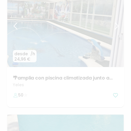
desde
/h
24,96 €
🌴amplia
con
piscina
climatizada
junto
a
Talavera
Yeles
50