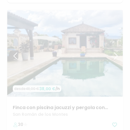
38,00 €
/h
desde
48,00 €
Finca
con
piscina
jacuzzi
y
pergola
con
encanto
🤗
San Román de los Montes
30