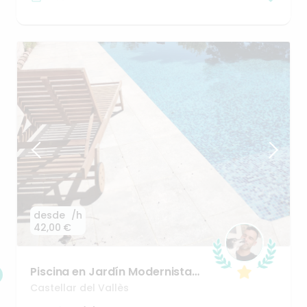
desde
/h
42,00 €
Piscina
en
Jardín
Modernista
con
sombra
natural
y
Castellar del Vallès
barbacoa.