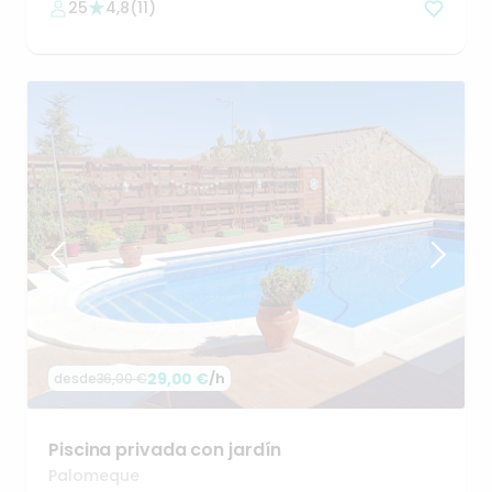
25
4,8
(
11
)
29,00 €
/h
desde
36,00 €
Piscina
privada
con
jardín
Palomeque