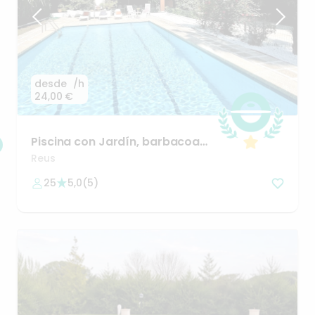
desde
/h
24,00 €
Piscina
con
Jardín
​,​
barbacoa
sin
vecinos.
Reus
25
5,0
(
5
)