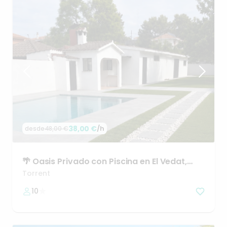
38,00 €
/h
desde
48,00 €
🌴
Oasis
Privado
con
Piscina
en
El
Vedat
​,​
Torrent.
Torrent
10