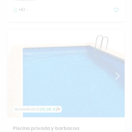
+51
29,00 €
/h
desde
36,00 €
Piscina
privada
y
barbacoa