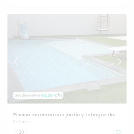
48,00 €
/h
desde
60,00 €
Piscina
moderna
con
jardín
y
tobogán
de
agua
opcional
Paterna
20