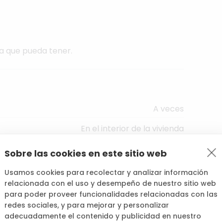
a
que
pueda
tener.
A veces
En el interior de la vivienda
Cloro
Sobre las cookies en este sitio web
tante - Es difícil que los vecinos vean la piscina
Usamos cookies para recolectar y analizar información
relacionada con el uso y desempeño de nuestro sitio web
Piscina
para poder proveer funcionalidades relacionadas con las
redes sociales, y para mejorar y personalizar
adecuadamente el contenido y publicidad en nuestro