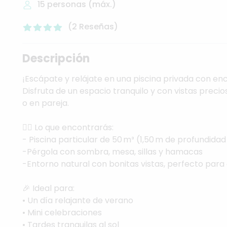
15
personas (máx.)
(
2
Reseñas
)
Descripción
¡Escápate
y
relájate
en
una
piscina
privada
con
en
Disfruta
de
un
espacio
tranquilo
y
con
vistas
precio
o
en
pareja.
🏊‍♂️
Lo
que
encontrarás:
-
Piscina
particular
de
50
m³
(1,50
m
de
profundidad
-Pérgola
con
sombra,
mesa,
sillas
y
hamacas
-Entorno
natural
con
bonitas
vistas,
perfecto
para
🎉
Ideal
para:
•
Un
día
relajante
de
verano
•
Mini
celebraciones
•
Tardes
tranquilas
al
sol