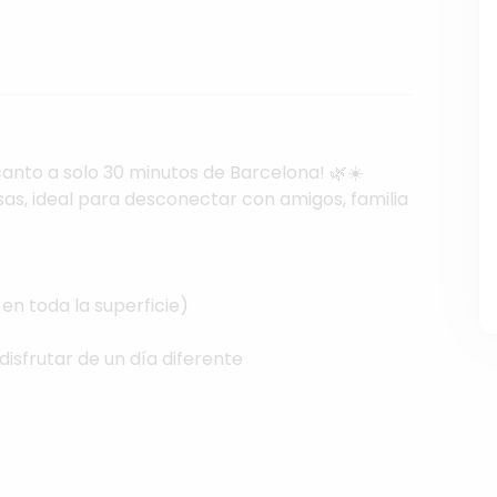
canto
a
solo
30
minutos
de
Barcelona!
🌿☀️
sas,
ideal
para
desconectar
con
amigos,
familia
en
toda
la
superficie)
disfrutar
de
un
día
diferente