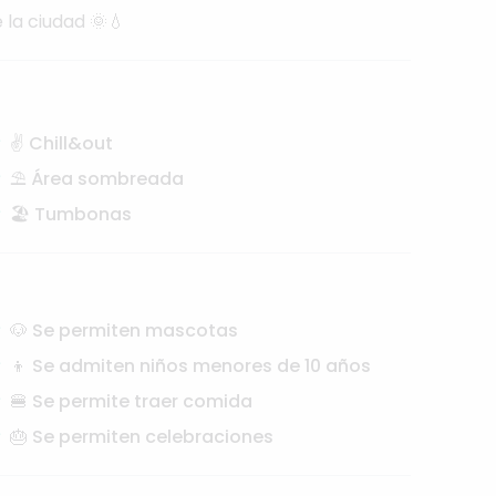
e
la
ciudad
🌞💧
✌️ Chill&out
⛱️ Área sombreada
🏖️ Tumbonas
🐶 Se permiten mascotas
👦 Se admiten niños menores de 10 años
🍔 Se permite traer comida
🎂 Se permiten celebraciones