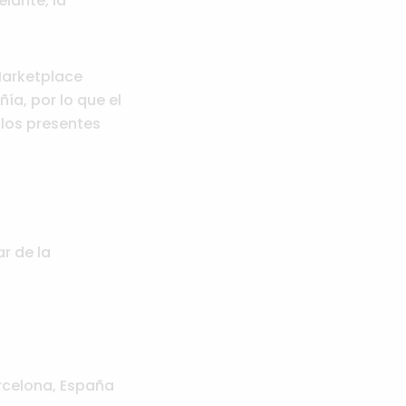
elante, la
Marketplace
ía, por lo que el
 los presentes
ar de la
arcelona, España