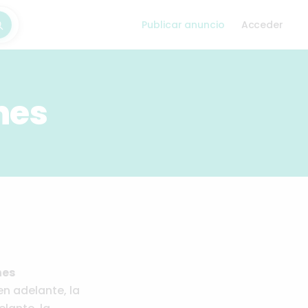
Publicar anuncio
Acceder
car
nes
nes
en adelante, la