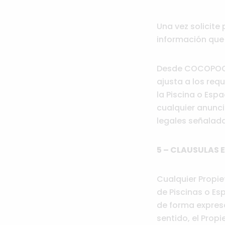
Una vez solicite
información que 
Desde COCOPOOL 
ajusta a los req
la Piscina o Esp
cualquier anunci
legales señalada
5 – CLAUSULAS 
Cualquier Propie
de Piscinas o E
de forma expresa
sentido, el Prop