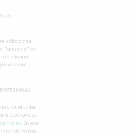
to de
 válida y se
el “anuncio” de
o de eliminar
sposiciones
PROFESIONAL
ios de alquiler
rmar a COCOPOOL
opool.es
. En ese
formar de forma