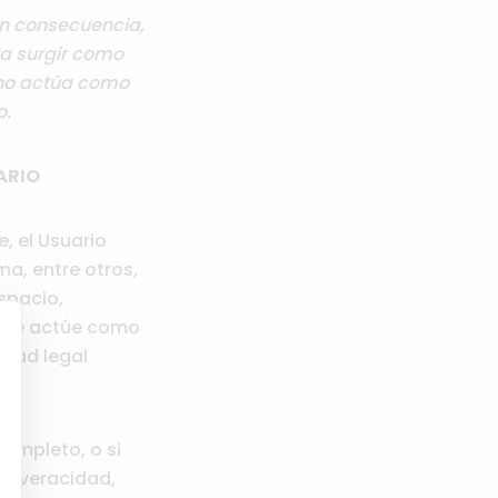
 en consecuencia,
a surgir como
 no actúa como
o.
ARIO
, el Usuario
ma, entre otros,
espacio,
a que actúe como
idad legal
completo, o si
a veracidad,