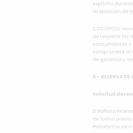
explícita durant
aceptación de so
COCOPOOL recuer
de respetar las 
consumidores y a
compromete al re
de garantía y de
6 – RESERVA DE 
Solicitud de res
El Bañista inter
de forma previa y
Plataforma de CO