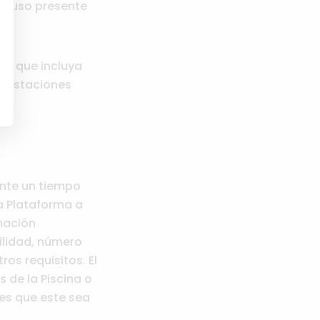
 y uso presente
os.
os que incluya
ifestaciones
ante un tiempo
a Plataforma a
rmación
bilidad, número
os requisitos. El
 de la Piscina o
es que este sea