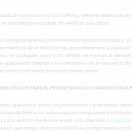
 publicar su anuncio a COCOPOOL, deberá rellenar el res
se solicite para acabar de verificar sus datos.
comprobaremos la información proporcionada y, si es
uerimientos de la Plataforma, procederemos a publicar 
acio. En cualquier caso, COCOPOOL se reserva el derech
o que pueda afectar a los derechos de un tercero o di
s como contenido ilícito sin previo aviso.
ESPECÍFICAS PARA EL PROPIETARIO ACTUANDO COMO 
tario que actúe como un profesional o prestando servic
spacios de forma no ocasional se compromete a info
 y por escrito mediante email a la dirección
hola@coc
ietario que tenga dicha condición se compromete a in