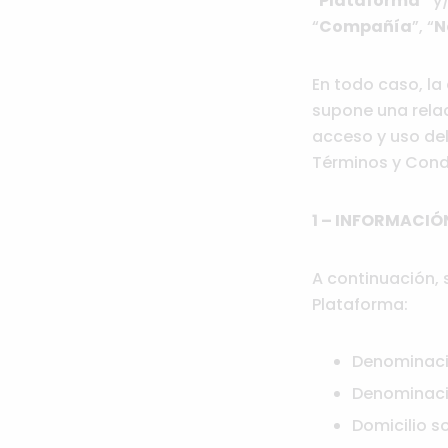
“
Plataforma”
y
“
Compañía
”, “
N
En todo caso, l
supone una relac
acceso y uso del
Términos y Cond
1 – INFORMACIÓ
A continuación, s
Plataforma:
Denominació
Denominaci
Domicilio so