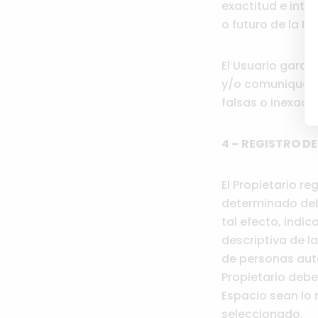
exactitud e int
o futuro de la P
El Usuario garan
y/o comunique en
falsas o inexacta
4 – REGISTRO D
El Propietario r
determinado deb
tal efecto, indi
descriptiva de l
de personas auto
Propietario debe
Espacio sean lo 
seleccionado.