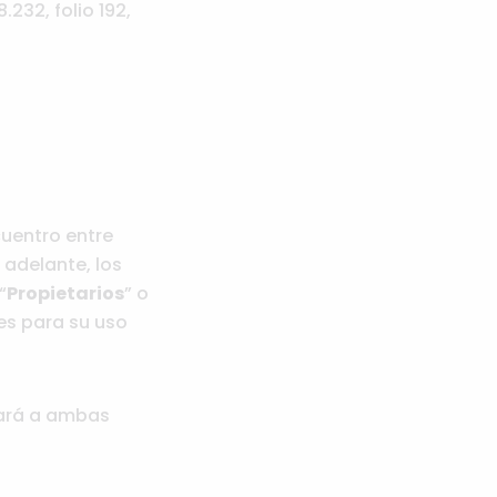
232, folio 192,
cuentro entre
 adelante, los
“
Propietarios
” o
es para su uso
nará a ambas