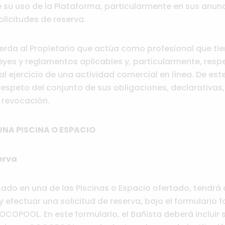
e su uso de la Plataforma, particularmente en sus anunc
licitudes de reserva.
da al Propietario que actúa como profesional que tien
leyes y reglamentos aplicables y, particularmente, resp
l ejercicio de una actividad comercial en línea. De es
speto del conjunto de sus obligaciones, declarativas,
 revocación.
UNA PISCINA O ESPACIO
erva
esado en una de las Piscinas o Espacio ofertado, tendrá 
 efectuar una solicitud de reserva, bajo el formulario fa
COPOOL. En este formulario, el Bañista deberá incluir 