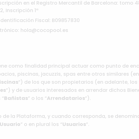
cripción en el Registro Mercantil de Barcelona: tomo 48.
, Inscripción 1ª
dentificación Fiscal: B09857830
ctrónico: hola@cocopool.es
ene como finalidad principal actuar como punto de en
cios, piscinas, jacuzzis, spas entre otros similares (en
iscinas
”) de los que son propietarios (en adelante, los 
es
”) y de usuarios interesados en arrendar dichos Bien
 “
Bañistas
” o los “
Arrendatarios
”).
so de la Plataforma, y cuando corresponda, se denomi
Usuario
” o en plural los “
Usuarios
”.