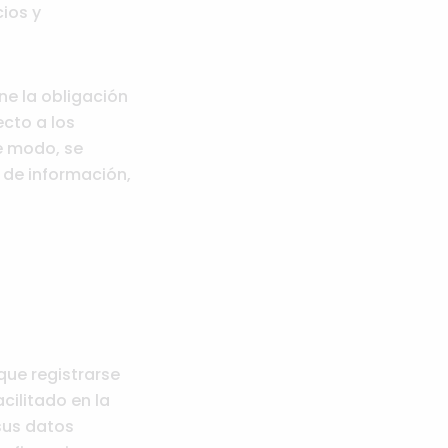
ios y
e la obligación
ecto a los
te modo, se
 de información,
que registrarse
cilitado en la
sus datos