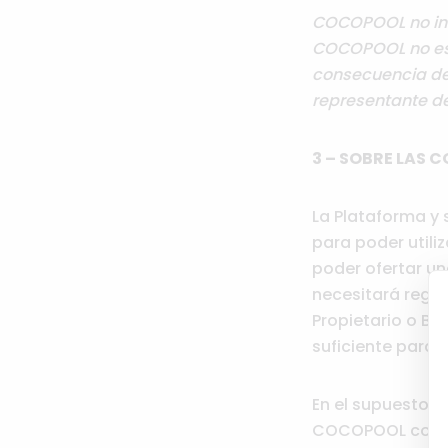
COCOPOOL no inte
COCOPOOL no es 
consecuencia de
representante de
3 – SOBRE LAS 
La Plataforma y s
para poder utili
poder ofertar un
necesitará regis
Propietario o Ba
suficiente para s
En el supuesto qu
COCOPOOL consid