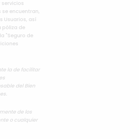
servicios
s se encuentran,
s Usuarios, así
 póliza de
la "Seguro de
diciones
 la de facilitar
res
able del Bien
es.
lmente de los
nte o cualquier