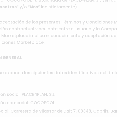
/o
“COCOPOOL”
), titularidad de PLACE4PLAN, S.L (en ad
osotros
” y/o “
Nos
” indistintamente).
a aceptación de los presentes Términos y Condiciones 
ión contractual vinculante entre el usuario y la Compañ
 Marketplace implica el conocimiento y aceptación de
iciones Marketplace.
N GENERAL
e exponen los siguientes datos identificativos del titul
n social: PLACE4PLAN, S.L.
ón comercial: COCOPOOL
cial: Carretera de Vilassar de Dalt 7, 08348, Cabrils, B