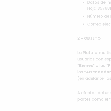
Datos de ins
Hoja B576812
Número de I
Correo ele
2 – OBJETO
La Plataforma ti
usuarios con espa
“
Bienes
” o las “
P
los “
Arrendador
(en adelante, los
A efectos del u
partes como el “