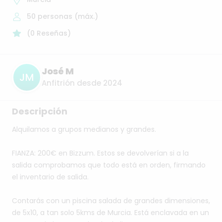
50
personas (máx.)
(
0
Reseñas
)
José M
JM
Anfitrión desde 2024
Descripción
Alquilamos
a
grupos
medianos
y
grandes.
FIANZA:
200€
en
Bizzum.
Estos
se
devolverían
si
a
la
salida
comprobamos
que
todo
está
en
orden​,​
firmando
el
inventario
de
salida.
Contarás
con
un
piscina
salada
de
grandes
dimensiones​,​
de
5x10​,​
a
tan
solo
5kms
de
Murcia.
Está
enclavada
en
un