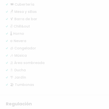
🍽️ Cubertería
🪑 Mesa y sillas
🍹 Barra de bar
✌️ Chill&out
🌡️ Horno
❄️ Nevera
🧊 Congelador
🎶 Música
⛱️ Área sombreada
🚿 Ducha
🌴 Jardín
🏖️ Tumbonas
Regulación