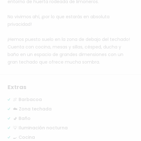
entorno
de
huerta
rodeada
de
limoneros.
No
vivimos
ahí​,​
¡por
lo
que
estarás
en
absoluta
privacidad!
¡Hemos
puesto
suelo
en
la
zona
de
debajo
del
techado!
Cuenta
con
cocina​,​
mesas
y
sillas​,​
césped​,​
ducha
y
baño
en
un
espacio
de
grandes
dimensiones
con
un
gran
techado
que
ofrece
mucha
sombra.
Extras
🍖 Barbacoa
☁️ Zona techada
🚽 Baño
💡 Iluminación nocturna
🍳 Cocina