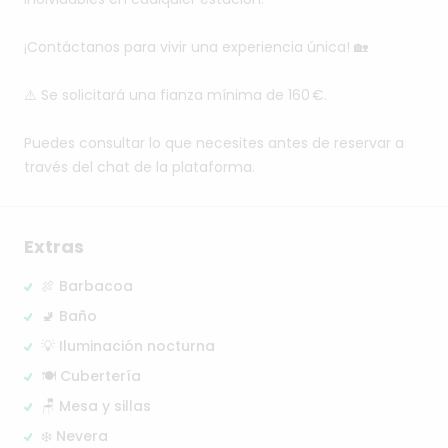
¡Contáctanos
para
vivir
una
experiencia
única!
🏡
⚠️
Se
solicitará
una
fianza
mínima
de
160
€.
Puedes
consultar
lo
que
necesites
antes
de
reservar
a
través
del
chat
de
la
plataforma.
Extras
🍖 Barbacoa
🚽 Baño
💡 Iluminación nocturna
🍽️ Cubertería
🪑 Mesa y sillas
❄️ Nevera