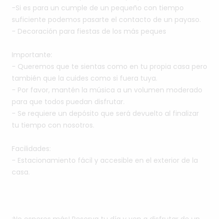
-Si
es
para
un
cumple
de
un
pequeño
con
tiempo
suficiente
podemos
pasarte
el
contacto
de
un
payaso.
-
Decoración
para
fiestas
de
los
más
peques
Importante:
-
Queremos
que
te
sientas
como
en
tu
propia
casa
pero
también
que
la
cuides
como
si
fuera
tuya.
-
Por
favor,
mantén
la
música
a
un
volumen
moderado
para
que
todos
puedan
disfrutar.
-
Se
requiere
un
depósito
que
será
devuelto
al
finalizar
tu
tiempo
con
nosotros.
Facilidades:
-
Estacionamiento
fácil
y
accesible
en
el
exterior
de
la
casa.
¡No
esperes
más!
Reserva
tu
día
y
ven
a
disfrutar
de
un