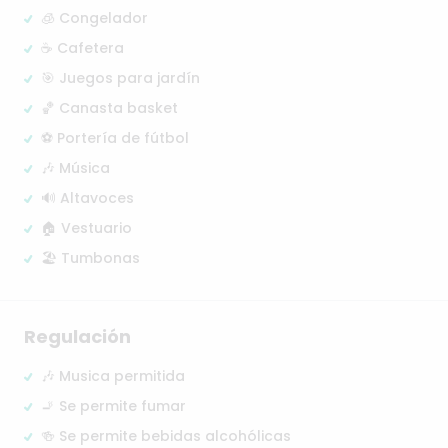
🧊 Congelador
☕ Cafetera
🎯 Juegos para jardín
🏀 Canasta basket
⚽ Portería de fútbol
🎶 Música
🔊 Altavoces
🏠 Vestuario
🏖️ Tumbonas
Regulación
🎶 Musica permitida
🚬 Se permite fumar
🍻 Se permite bebidas alcohólicas