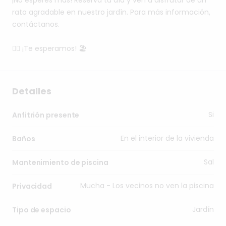
rato
agradable
en
nuestro
jardín.
Para
más
información,
contáctanos.
🏊‍♂️
¡Te
esperamos!
🏖️
Detalles
Si
Anfitrión presente
En el interior de la vivienda
Baños
Sal
Mantenimiento de piscina
Mucha - Los vecinos no ven la piscina
Privacidad
Jardín
Tipo de espacio