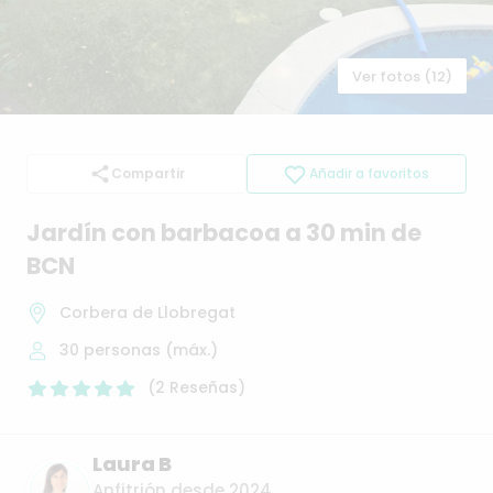
Ver fotos (12)
Compartir
Añadir a favoritos
Jardín
con
barbacoa
a
30
min
de
BCN
Corbera de Llobregat
30
personas (máx.)
(
2
Reseñas
)
Laura B
Anfitrión desde 2024