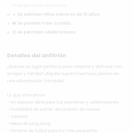
🐶 Se permiten mascotas
👦 Se admiten niños menores de 10 años
🍔 Se permite traer comida
🎂 Se permiten celebraciones
Detalles del anfitrión
¿Buscas
un
lugar
perfecto
para
relajarte
y
disfrutar
con
amigos
y
familia?
¡Alquila
nuestra
hermosa
piscina
en
una
urbanización
tranquila!
Lo
que
ofrecemos:
-
Un
espacio
ideal
para
tus
reuniones
y
celebraciones.
-
Posibilidad
de
extras:
decoración
de
mesas.
-
canasta
-
Mesa
de
ping
pong
-
Portería
de
futbol
para
los
más
pequeños