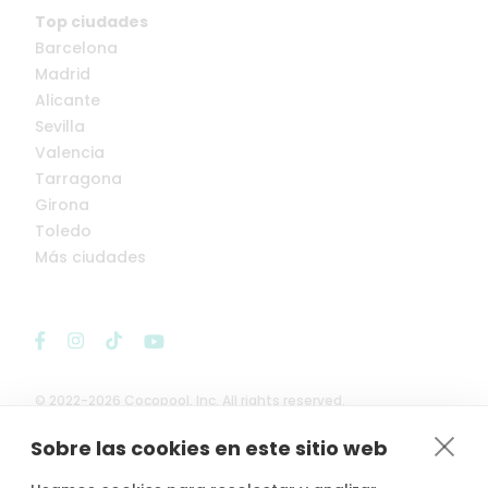
Top ciudades
Barcelona
Madrid
Alicante
Sevilla
Valencia
Tarragona
Girona
Toledo
Más ciudades
© 2022-2026 Cocopool, Inc. All rights reserved.
Sobre las cookies en este sitio web

Anfitriones asegurados*