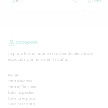
50
25
5,0
(
2
para
even
familiares
La plataforma líder en alquiler de piscinas y
espacios por horas en España.
Ayuda
Para usuarios
Para anfitriones
Sube tu piscina
Sube tu espacio
Sube tu terraza