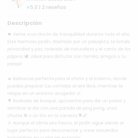
★
5,0 | 2 reseñas
Descripción
🍁
Vente
a
un
rincón
de
tranquilidad
durante
todo
el
año.
Este
hermoso
jardín,
diseñado
por
un
paisajista,
te
brinda
privacidad
y
paz,
rodeado
de
naturaleza
y
el
canto
de
los
pájaros
🕊️.
¡Ideal
para
disfrutar
con
familia,
amigos
o
tu
pareja!
🔥
Barbacoa
perfecta
para
el
otoño
y
el
invierno,
donde
puedes
preparar
tus
comidas
al
aire
libre,
mientras
te
relajas
en
un
entorno
acogedor
🍖.
🌳
Rodeado
de
bosque,
aprovecha
para
dar
un
paseo
y
terminar
el
día
con
una
partida
de
ping
pong,
unos
chutes
⚽
o
un
tiro
en
la
canasta
🏓🏀.
🌞
Aunque
el
clima
sea
fresco,
el
jardín
sigue
siendo
el
lugar
perfecto
para
desconectar
y
crear
recuerdos
inolvidables
en
cualquier
estación.