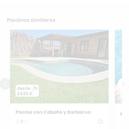
Piscinas similares
desde
/h
de
24,00 €
31,
Piscina
con
Cabaña
y
Barbacoa
Pis
5
1