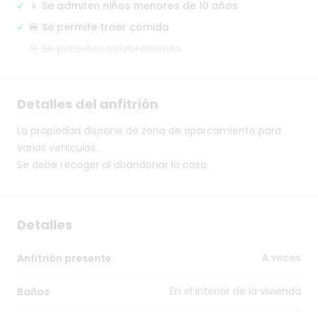
👦 Se admiten niños menores de 10 años
🍔 Se permite traer comida
🎂 Se permiten celebraciones
Detalles del anfitrión
La
propiedad
dispone
de
zona
de
aparcamiento
para
varios
vehiculos.
Se
debe
recoger
al
abandonar
la
casa
Detalles
A veces
Anfitrión presente
En el interior de la vivienda
Baños