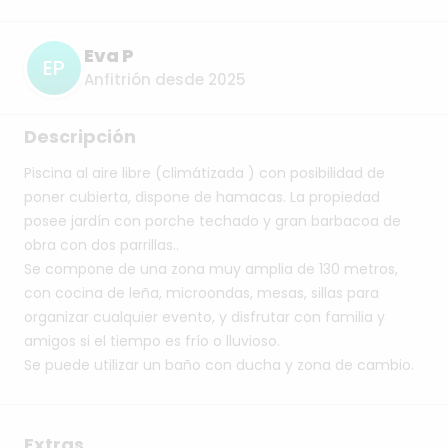
Eva P
EP
Anfitrión desde 2025
Descripción
Piscina
al
aire
libre
(climátizada
)
con
posibilidad
de
poner
cubierta,
dispone
de
hamacas.
La
propiedad
posee
jardín
con
porche
techado
y
gran
barbacoa
de
obra
con
dos
parrillas..
Se
compone
de
una
zona
muy
amplia
de
130
metros,
con
cocina
de
leña,
microondas,
mesas,
sillas
para
organizar
cualquier
evento,
y
disfrutar
con
familia
y
amigos
si
el
tiempo
es
frío
o
lluvioso.
Se
puede
utilizar
un
baño
con
ducha
y
zona
de
cambio.
Extras