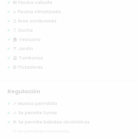
🚧 Piscina vallada
♨️ Piscina climatizada
⛱️ Área sombreada
🚿 Ducha
🏠 Vestuario
🌴 Jardín
🏖️ Tumbonas
🛟 Flotadores
Regulación
🎶 Musica permitida
🚬 Se permite fumar
🍻 Se permite bebidas alcohólicas
🐶 Se permiten mascotas