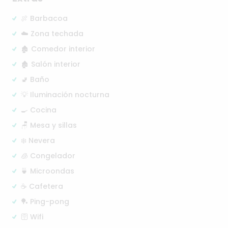
🍖 Barbacoa
☁️ Zona techada
🏚️ Comedor interior
🏚️ Salón interior
🚽 Baño
💡 Iluminación nocturna
🍳 Cocina
🪑 Mesa y sillas
❄️ Nevera
🧊 Congelador
🍵 Microondas
☕ Cafetera
🏓 Ping-pong
🛜 Wifi