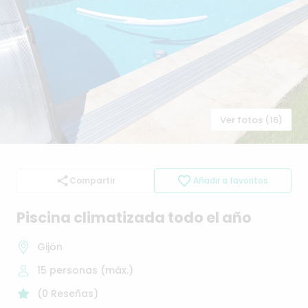
Ver fotos (16)
Compartir
Añadir a favoritos
Piscina
climatizada
todo
el
año
Gijón
15
personas (máx.)
(
0
Reseñas
)