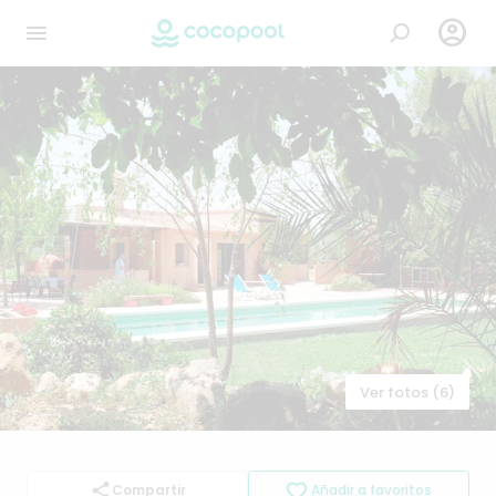

Ver fotos (6)
Compartir
Añadir a favoritos