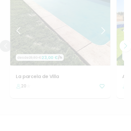
de
23,00 €
/h
24,
desde
28,80 €
La
parcela
de
Villa
Alq
20
1