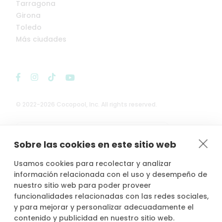
Tarragona
Girona
Toledo
Más ciudades
© 2022-2026 Cocopool, Inc. All rights reserved.

Anfitriones asegurados*
Sobre las cookies en este sitio web
Usamos cookies para recolectar y analizar
información relacionada con el uso y desempeño de
nuestro sitio web para poder proveer
*Actividad, con seguro voluntario de responsabilidad civil del
funcionalidades relacionadas con las redes sociales,
propietario, contratado por PLACE4PLAN, S.L. con AXA SEGUROS
y para mejorar y personalizar adecuadamente el
GENERALES, S.A. de Seguros y Reaseguros, siempre que conste
contenido y publicidad en nuestro sitio web.
notificada la reserva con mínimo 2 horas de antelación.