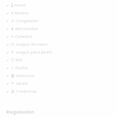
🌡️ Horno
❄️ Nevera
🧊 Congelador
🍵 Microondas
☕ Cafetera
🎲 Juegos de mesa
🎯 Juegos para jardín
🛜 Wifi
🚿 Ducha
🏠 Vestuario
🌴 Jardín
🏖️ Tumbonas
Regulación