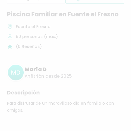
Piscina
Familiar
en
Fuente
el
Fresno
Fuente el Fresno
50
personas (máx.)
(
0
Reseñas
)
María D
MD
Anfitrión desde 2025
Descripción
Para
disfrutar
de
un
maravilloso
día
en
familia
o
con
amigos.