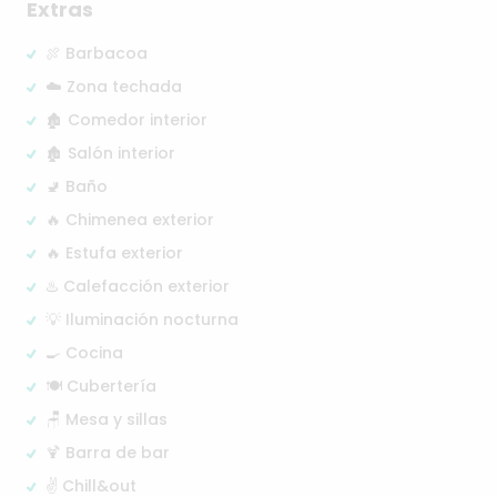
Extras
🍖 Barbacoa
☁️ Zona techada
🏚️ Comedor interior
🏚️ Salón interior
🚽 Baño
🔥 Chimenea exterior
🔥 Estufa exterior
♨️ Calefacción exterior
💡 Iluminación nocturna
🍳 Cocina
🍽️ Cubertería
🪑 Mesa y sillas
🍹 Barra de bar
✌️ Chill&out