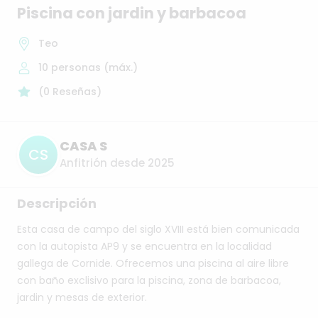
Piscina
con
jardin
y
barbacoa
Teo
10
personas (máx.)
(
0
Reseñas
)
CASA S
CS
Anfitrión desde 2025
Descripción
Esta
casa
de
campo
del
siglo
XVIII
está
bien
comunicada
con
la
autopista
AP9
y
se
encuentra
en
la
localidad
gallega
de
Cornide.
Ofrecemos
una
piscina
al
aire
libre
con
baño
exclisivo
para
la
piscina,
zona
de
barbacoa,
jardin
y
mesas
de
exterior.