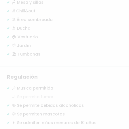
🪑 Mesa y sillas
✌️ Chill&out
⛱️ Área sombreada
🚿 Ducha
🏠 Vestuario
🌴 Jardín
🏖️ Tumbonas
Regulación
🎶 Musica permitida
🚬 Se permite fumar
🍻 Se permite bebidas alcohólicas
🐶 Se permiten mascotas
👦 Se admiten niños menores de 10 años