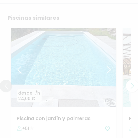
Piscinas similares
desde
/h
de
24,00 €
42,
Piscina
con
jardín
y
palmeras
Pis
+51
2