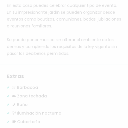
En
esta
casa
puedes
celebrar
cualquier
tipo
de
evento.
En
su
impresionante
jardín
se
pueden
organizar
desde
eventos
como
bautizos,
comuniones,
bodas,
jubilaciones
o
reuniones
familiares.
Se
puede
poner
musica
sin
alterar
el
ambiente
de
los
demas
y
cumpliendo
los
requisitos
de
la
ley
vigente
sin
pasar
los
decibelios
permitidos.
Extras
🍖 Barbacoa
☁️ Zona techada
🚽 Baño
💡 Iluminación nocturna
🍽️ Cubertería