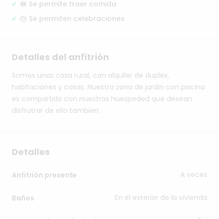
🍔 Se permite traer comida
🎂 Se permiten celebraciones
Detalles del anfitrión
Somos
unas
casa
rural,
con
alquiler
de
duplex,
habitaciones
y
casas.
Nuestra
zona
de
jardin
con
piscina
es
compartido
con
nuestros
huespeded
que
desean
disfrutrar
de
ello
tambien.
Detalles
A veces
Anfitrión presente
En el exterior de la vivienda
Baños