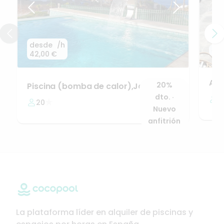
desde
/h
des
42,00 €
Alq
20%
Piscina
(bomba
de
calor)
​,​
Jardin
y
barbacoa
(optional
Cocina)
dto. ·
2
20
Nuevo
anfitrión
La plataforma líder en alquiler de piscinas y