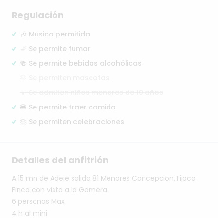
Regulación
🎶 Musica permitida
🚬 Se permite fumar
🍻 Se permite bebidas alcohólicas
🐶 Se permiten mascotas
👦 Se admiten niños menores de 10 años
🍔 Se permite traer comida
🎂 Se permiten celebraciones
Detalles del anfitrión
A
15
mn
de
Adeje
salida
81
Menores
Concepcion,Tijoco
Finca
con
vista
a
la
Gomera
6
personas
Max
4
h
al
mini