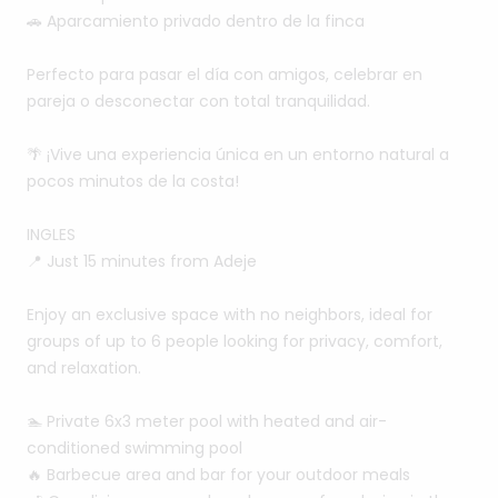
🚗
Aparcamiento
privado
dentro
de
la
finca
Perfecto
para
pasar
el
día
con
amigos,
celebrar
en
pareja
o
desconectar
con
total
tranquilidad.
🌴
¡Vive
una
experiencia
única
en
un
entorno
natural
a
pocos
minutos
de
la
costa!
INGLES
📍
Just
15
minutes
from
Adeje
Enjoy
an
exclusive
space
with
no
neighbors,
ideal
for
groups
of
up
to
6
people
looking
for
privacy,
comfort,
and
relaxation.
🏊
Private
6x3
meter
pool
with
heated
and
air-
conditioned
swimming
pool
🔥
Barbecue
area
and
bar
for
your
outdoor
meals