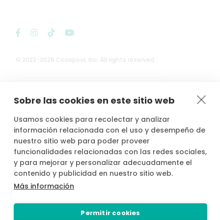
© 2022-2026 Cocopool, Inc. All rights reserved.

Anfitriones asegurados*
Sobre las cookies en este sitio web
Usamos cookies para recolectar y analizar
información relacionada con el uso y desempeño de
nuestro sitio web para poder proveer
*Actividad, con seguro voluntario de responsabilidad civil del
funcionalidades relacionadas con las redes sociales,
propietario, contratado por PLACE4PLAN, S.L. con AXA SEGUROS
y para mejorar y personalizar adecuadamente el
GENERALES, S.A. de Seguros y Reaseguros, siempre que conste
contenido y publicidad en nuestro sitio web.
notificada la reserva con mínimo 2 horas de antelación.
Más información
Permitir cookies