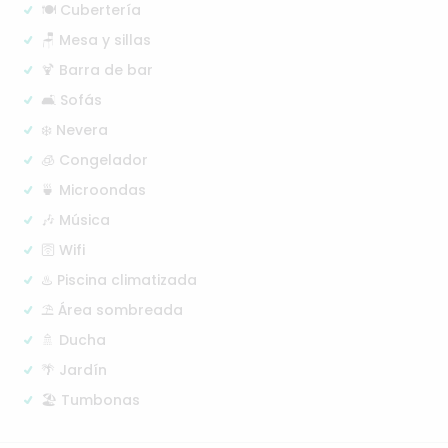
🍽️ Cubertería
🪑 Mesa y sillas
🍹 Barra de bar
🛋️ Sofás
❄️ Nevera
🧊 Congelador
🍵 Microondas
🎶 Música
🛜 Wifi
♨️ Piscina climatizada
⛱️ Área sombreada
🚿 Ducha
🌴 Jardín
🏖️ Tumbonas