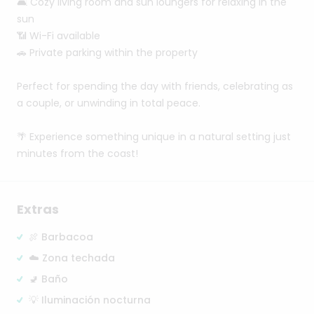
🛋️
Cozy
living
room
and
sun
loungers
for
relaxing
in
the
sun
📶
Wi-Fi
available
🚗
Private
parking
within
the
property
Perfect
for
spending
the
day
with
friends,
celebrating
as
a
couple,
or
unwinding
in
total
peace.
🌴
Experience
something
unique
in
a
natural
setting
just
minutes
from
the
coast!
Extras
🍖 Barbacoa
☁️ Zona techada
🚽 Baño
💡 Iluminación nocturna