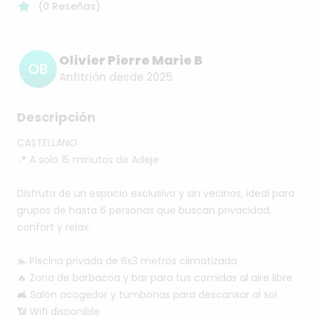
(
0
Reseñas
)
Olivier Pierre Marie B
OB
Anfitrión desde 2025
Descripción
CASTELLANO
📍
A
solo
15
minutos
de
Adeje
Disfruta
de
un
espacio
exclusivo
y
sin
vecinos,
ideal
para
grupos
de
hasta
6
personas
que
buscan
privacidad,
confort
y
relax.
🏊
Piscina
privada
de
6x3
metros
climatizada
🔥
Zona
de
barbacoa
y
bar
para
tus
comidas
al
aire
libre
🛋️
Salón
acogedor
y
tumbonas
para
descansar
al
sol
📶
Wifi
disponible