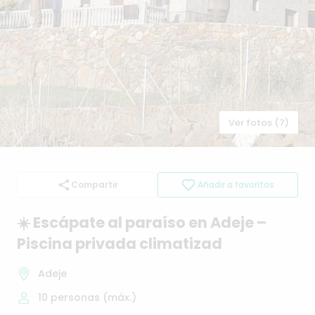
Ver fotos (7)
Compartir
Añadir a favoritos
☀️
Escápate
al
paraíso
en
Adeje
–
Piscina
privada
climatizad
Adeje
10
personas (máx.)