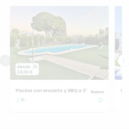
desde
/h
de
24,00 €
30,
Piscina
con
encanto
y
BBQ
a
30min
Vill
Nuevo
de
Sevilla
y
1h
de
Málaga
15
3