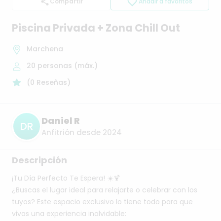
Compartir
Añadir a favoritos
Piscina
Privada
+
Zona
Chill
Out
Marchena
20
personas (máx.)
(
0
Reseñas
)
Daniel R
DR
Anfitrión desde 2024
Descripción
¡Tu
Día
Perfecto
Te
Espera!
☀️🍹
¿Buscas
el
lugar
ideal
para
relajarte
o
celebrar
con
los
tuyos?
Este
espacio
exclusivo
lo
tiene
todo
para
que
vivas
una
experiencia
inolvidable: