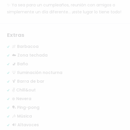
✨
Ya
sea
para
un
cumpleaños,
reunión
con
amigos
o
simplemente
un
día
diferente…
¡este
lugar
lo
tiene
todo!
Extras
🍖 Barbacoa
☁️ Zona techada
🚽 Baño
💡 Iluminación nocturna
🍹 Barra de bar
✌️ Chill&out
❄️ Nevera
🏓 Ping-pong
🎶 Música
🔊 Altavoces