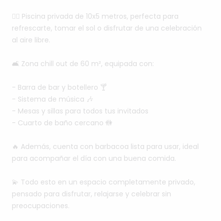
🏊‍♂️
Piscina
privada
de
10x5
metros,
perfecta
para
refrescarte,
tomar
el
sol
o
disfrutar
de
una
celebración
al
aire
libre.
🛋️
Zona
chill
out
de
60
m²,
equipada
con:
-
Barra
de
bar
y
botellero
🍸
-
Sistema
de
música
🎶
-
Mesas
y
sillas
para
todos
tus
invitados
-
Cuarto
de
baño
cercano
🚻
🔥
Además,
cuenta
con
barbacoa
lista
para
usar,
ideal
para
acompañar
el
día
con
una
buena
comida.
💫
Todo
esto
en
un
espacio
completamente
privado,
pensado
para
disfrutar,
relajarse
y
celebrar
sin
preocupaciones.