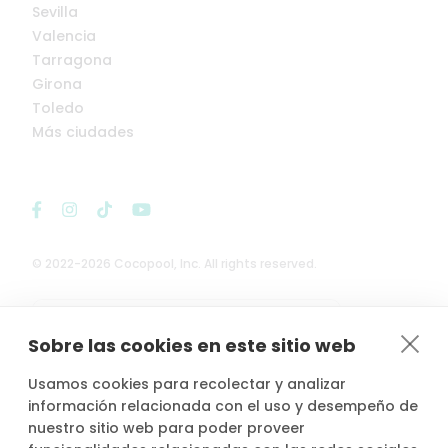
Sevilla
Valencia
Tarragona
Girona
Toledo
Más ciudades
© 2022-2026 Cocopool, Inc. All rights reserved.

Anfitriones asegurados*
Sobre las cookies en este sitio web
Usamos cookies para recolectar y analizar
información relacionada con el uso y desempeño de
nuestro sitio web para poder proveer
*Actividad, con seguro voluntario de responsabilidad civil del