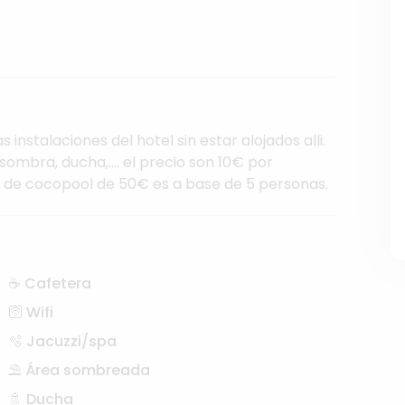
as
instalaciones
del
hotel
sin
estar
alojados
alli.
sombra,
ducha,....
el
precio
son
10€
por
de
cocopool
de
50€
es
a
base
de
5
personas.
☕ Cafetera
🛜 Wifi
🫧 Jacuzzi/spa
⛱️ Área sombreada
🚿 Ducha