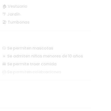
🏠 Vestuario
🌴 Jardín
🏖️ Tumbonas
🐶 Se permiten mascotas
👦 Se admiten niños menores de 10 años
🍔 Se permite traer comida
🎂 Se permiten celebraciones