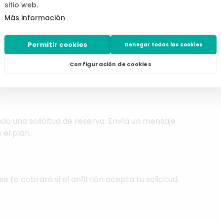
 inicio de la reserva, se reembolsará el coste
sitio web.
 coste de la reserva.
Más información
icio de Cocopool.
Permitir cookies
Denegar todas las cookies
Configuración de cookies
do una solicitud de reserva. Envía un mensaje
 el plan.
se te cobrará si el anfitrión acepta tu solicitud.