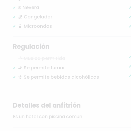
❄️ Nevera
🧊 Congelador
🍵 Microondas
Regulación
🎶 Musica permitida
🚬 Se permite fumar
🍻 Se permite bebidas alcohólicas
Detalles del anfitrión
Es
un
hotel
con
piscina
comun