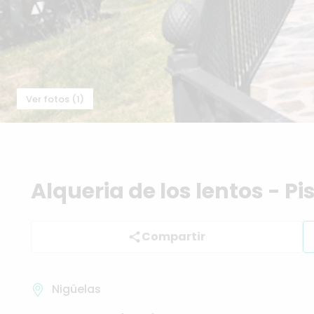
Ver fotos (1)
Alqueria
de
los
lentos
-
Pi
Compartir
Nigüelas