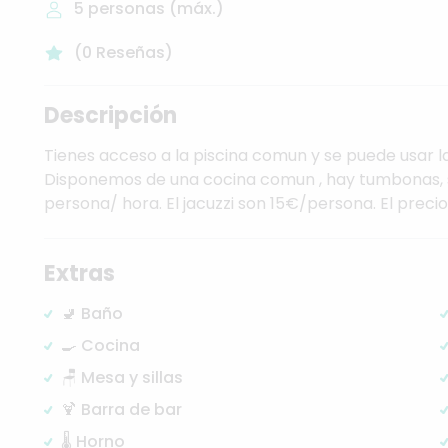
5
personas (máx.)
(
0
Reseñas
)
Descripción
Tienes
acceso
a
la
piscina
comun
y
se
puede
usar
l
Disponemos
de
una
cocina
comun
,
hay
tumbonas,
persona
​/​
hora.
El
jacuzzi
son
15€
​/​
persona.
El
precio
Extras
🚽 Baño
🍳 Cocina
🪑 Mesa y sillas
🍹 Barra de bar
🌡️ Horno