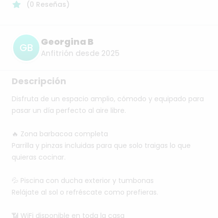
(
0
Reseñas
)
Georgina B
GB
Anfitrión desde 2025
Descripción
Disfruta
de
un
espacio
amplio,
cómodo
y
equipado
para
pasar
un
día
perfecto
al
aire
libre.
🔥
Zona
barbacoa
completa
Parrilla
y
pinzas
incluidas
para
que
solo
traigas
lo
que
quieras
cocinar.
💦
Piscina
con
ducha
exterior
y
tumbonas
Relájate
al
sol
o
refréscate
como
prefieras.
📶
WiFi
disponible
en
toda
la
casa