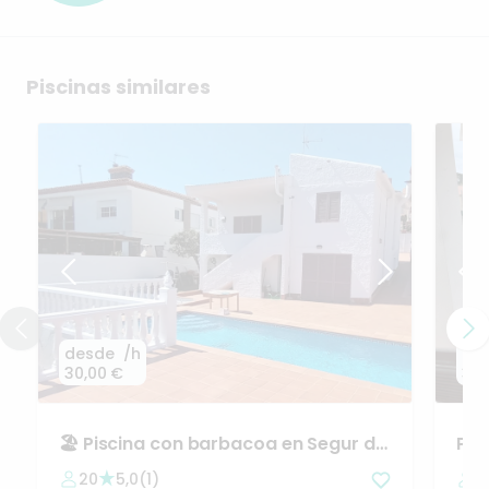
Piscinas similares
desde
/h
de
30,00 €
36,
🏖️
Piscina
con
barbacoa
en
Segur
de
Pis
Calafell
out
20
5,0
(
1
)
1