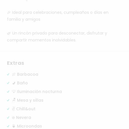
🎉
Ideal
para
celebraciones,
cumpleaños
o
días
en
familia
y
amigos
🌿
Un
rincón
privado
para
desconectar,
disfrutar
y
compartir
momentos
inolvidables.
Extras
🍖 Barbacoa
🚽 Baño
💡 Iluminación nocturna
🪑 Mesa y sillas
✌️ Chill&out
❄️ Nevera
🍵 Microondas