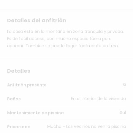
Detalles del anfitrión
La
casa
esta
en
la
montaña
en
zona
tranquila
y
privada.
Es
de
fàcil
acceso,
con
mucho
espacio
fuera
para
aparcar.
Tambien
se
puede
llegar
facilmente
en
tren.
Detalles
Si
Anfitrión presente
En el interior de la vivienda
Baños
Sal
Mantenimiento de piscina
Mucha - Los vecinos no ven la piscina
Privacidad