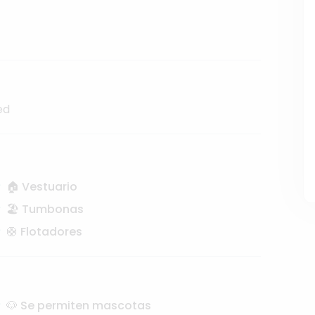
ed
🏠 Vestuario
🏖️ Tumbonas
🛟 Flotadores
🐶 Se permiten mascotas