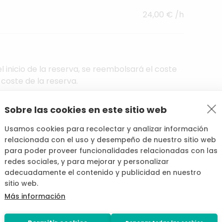
24,00 € /h
 inicio de la reserva, se reembolsará el coste
 coste de la reserva.
icio de Cocopool.
Sobre las cookies en este sitio web
Usamos cookies para recolectar y analizar información
relacionada con el uso y desempeño de nuestro sitio web
para poder proveer funcionalidades relacionadas con las
redes sociales, y para mejorar y personalizar
adecuadamente el contenido y publicidad en nuestro
sitio web.
do una solicitud de reserva. Envía un mensaje
Más información
 el plan.