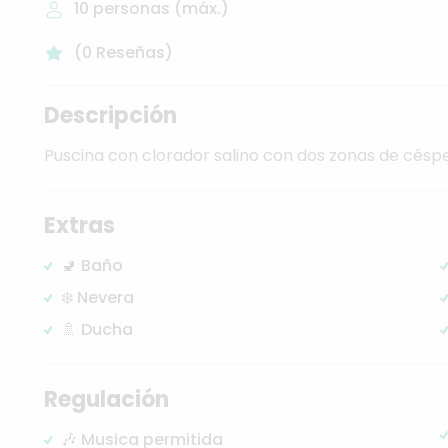
10
personas (máx.)
(
0
Reseñas
)
Descripción
Puscina
con
clorador
salino
con
dos
zonas
de
césp
Extras
🚽 Baño
❄️ Nevera
🚿 Ducha
Regulación
🎶 Musica permitida