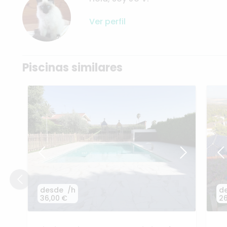
Ver perfil
Piscinas similares
desde
/h
d
36,00 €
26