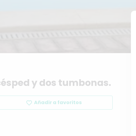
césped
y
dos
tumbonas.
Añadir a favoritos