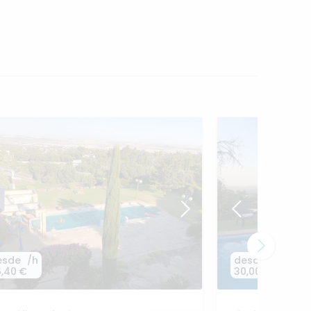
esde
/h
desde
/h
,40 €
30,00 €