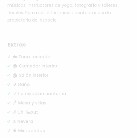
músicos,
instructores
de
yoga,
fotografía
y
talleres
florales.
Para
más
información
contactar
con
la
propietaria
del
espacio.
Extras
☁️ Zona techada
🏚️ Comedor interior
🏚️ Salón interior
🚽 Baño
💡 Iluminación nocturna
🪑 Mesa y sillas
✌️ Chill&out
❄️ Nevera
🍵 Microondas