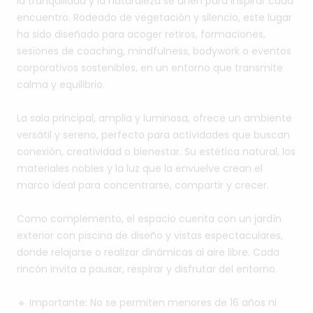
la
tranquilidad
y
la
naturaleza
se
unen
para
inspirar
cada
encuentro.
Rodeado
de
vegetación
y
silencio,
este
lugar
ha
sido
diseñado
para
acoger
retiros,
formaciones,
sesiones
de
coaching,
mindfulness,
bodywork
o
eventos
corporativos
sostenibles,
en
un
entorno
que
transmite
calma
y
equilibrio.
La
sala
principal,
amplia
y
luminosa,
ofrece
un
ambiente
versátil
y
sereno,
perfecto
para
actividades
que
buscan
conexión,
creatividad
o
bienestar.
Su
estética
natural,
los
materiales
nobles
y
la
luz
que
la
envuelve
crean
el
marco
ideal
para
concentrarse,
compartir
y
crecer.
Como
complemento,
el
espacio
cuenta
con
un
jardín
exterior
con
piscina
de
diseño
y
vistas
espectaculares,
donde
relajarse
o
realizar
dinámicas
al
aire
libre.
Cada
rincón
invita
a
pausar,
respirar
y
disfrutar
del
entorno.
🔹
Importante:
No
se
permiten
menores
de
16
años
ni