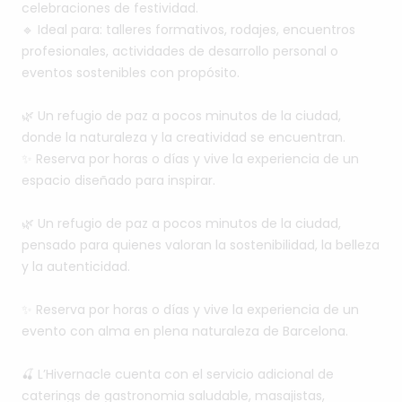
celebraciones
de
festividad.
🔹
Ideal
para:
talleres
formativos,
rodajes,
encuentros
profesionales,
actividades
de
desarrollo
personal
o
eventos
sostenibles
con
propósito.
🌿
Un
refugio
de
paz
a
pocos
minutos
de
la
ciudad,
donde
la
naturaleza
y
la
creatividad
se
encuentran.
✨
Reserva
por
horas
o
días
y
vive
la
experiencia
de
un
espacio
diseñado
para
inspirar.
🌿
Un
refugio
de
paz
a
pocos
minutos
de
la
ciudad,
pensado
para
quienes
valoran
la
sostenibilidad,
la
belleza
y
la
autenticidad.
✨
Reserva
por
horas
o
días
y
vive
la
experiencia
de
un
evento
con
alma
en
plena
naturaleza
de
Barcelona.
🍒
L’Hivernacle
cuenta
con
el
servicio
adicional
de
caterings
de
gastronomia
saludable,
masajistas,