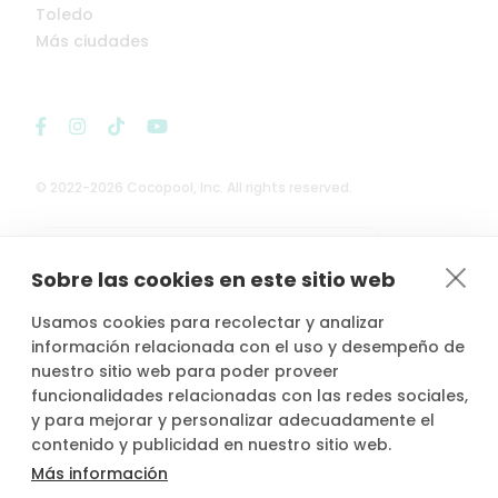
Toledo
Más ciudades
© 2022-2026 Cocopool, Inc. All rights reserved.

Anfitriones asegurados*
Sobre las cookies en este sitio web
Usamos cookies para recolectar y analizar
información relacionada con el uso y desempeño de
nuestro sitio web para poder proveer
*Actividad, con seguro voluntario de responsabilidad civil del
funcionalidades relacionadas con las redes sociales,
propietario, contratado por PLACE4PLAN, S.L. con AXA SEGUROS
y para mejorar y personalizar adecuadamente el
GENERALES, S.A. de Seguros y Reaseguros, siempre que conste
contenido y publicidad en nuestro sitio web.
notificada la reserva con mínimo 2 horas de antelación.
Más información