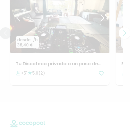
desde
/h
de
38,40 €
38,
Tu
Discoteca
privada
a
un
paso
de
Sal
Barcelona
🪩
Bar
+51
5,0
(
2
)
3