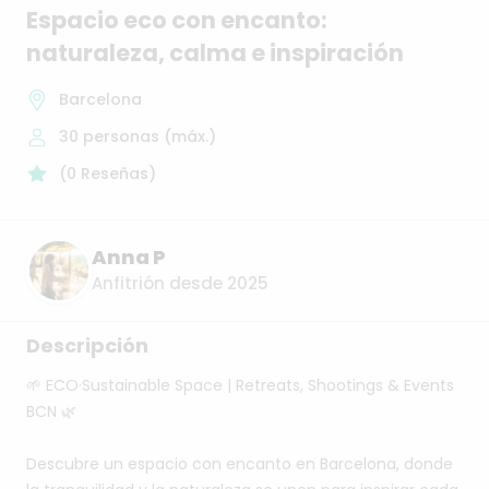
Espacio
eco
con
encanto:
naturaleza
​,​
calma
e
inspiración
Barcelona
30
personas (máx.)
(
0
Reseñas
)
Anna P
Anfitrión desde 2025
Descripción
🌱
ECO·Sustainable
Space
|
Retreats,
Shootings
&
Events
BCN
🌿
Descubre
un
espacio
con
encanto
en
Barcelona,
donde