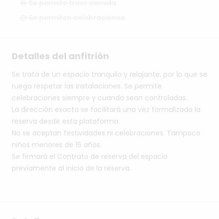
🍔 Se permite traer comida
🎂 Se permiten celebraciones
Detalles del anfitrión
Se
trata
de
un
espacio
tranquilo
y
relajante,
por
lo
que
se
ruega
respetar
las
instalaciones.
Se
permite
celebraciones
siempre
y
cuando
sean
controladas.
La
dirección
exacta
se
facilitará
una
vez
formalizada
la
reserva
desde
esta
plataforma.
No
se
aceptan
festividades
ni
celebraciones.
Tampoco
niños
menores
de
16
años.
Se
firmará
el
Contrato
de
reserva
del
espacio
previamente
al
inicio
de
la
reserva.