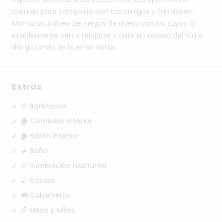
comida
para
compartir
con
tus
amigos
o
familiares.
Monta
un
torneo
de
juegos
de
mesa
con
los
tuyos.
O
simplemente
ven
a
relajarte
y
date
un
respiro
del
día
a
día
gozando
de
buenas
vistas.
Extras
🍖 Barbacoa
🏚️ Comedor interior
🏚️ Salón interior
🚽 Baño
💡 Iluminación nocturna
🍳 Cocina
🍽️ Cubertería
🪑 Mesa y sillas