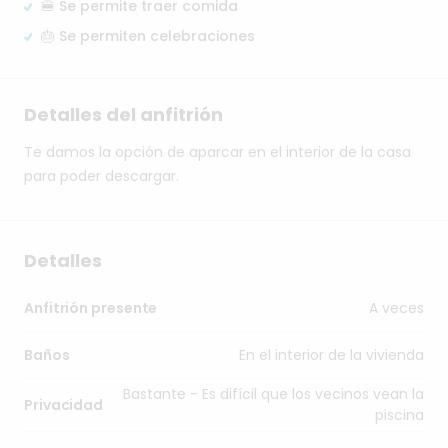
🍔 Se permite traer comida
🎂 Se permiten celebraciones
Detalles del anfitrión
Te
damos
la
opción
de
aparcar
en
el
interior
de
la
casa
para
poder
descargar.
Detalles
A veces
Anfitrión presente
En el interior de la vivienda
Baños
Bastante - Es difícil que los vecinos vean la
Privacidad
piscina