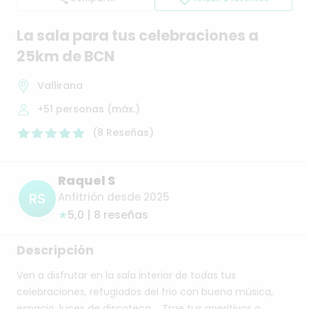
La
sala
para
tus
celebraciones
a
25km
de
BCN
Vallirana
+51
personas (máx.)
(
8
Reseñas
)
Raquel S
RS
Anfitrión desde 2025
★
5,0 | 8 reseñas
Descripción
Ven
a
disfrutar
en
la
sala
interior
de
todas
tus
celebraciones,
refugiados
del
frio
con
buena
música,
espacio,
luces
de
discoteca….
Trae
tus
aperitivos
o