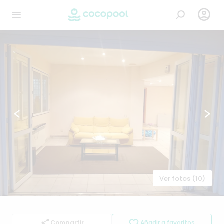

Ver fotos (10)
Compartir
Añadir a favoritos