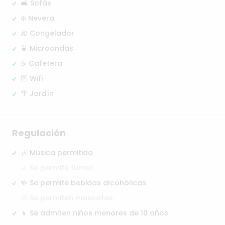
🛋️ Sofás
❄️ Nevera
🧊 Congelador
🍵 Microondas
☕ Cafetera
🛜 Wifi
🌴 Jardín
Regulación
🎶 Musica permitida
🚬 Se permite fumar
🍻 Se permite bebidas alcohólicas
🐶 Se permiten mascotas
👦 Se admiten niños menores de 10 años