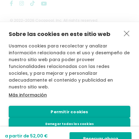
© 2022-2026 Cocopool, Inc. All rights reserved.
Sobre las cookies en este sitio web

Anfitriones asegurados*
Usamos cookies para recolectar y analizar
información relacionada con el uso y desempeño de
nuestro sitio web para poder proveer
funcionalidades relacionadas con las redes
sociales, y para mejorar y personalizar
*Actividad, con seguro voluntario de responsabilidad civil del
adecuadamente el contenido y publicidad en
propietario, contratado por PLACE4PLAN, S.L. con AXA SEGUROS
nuestro sitio web.
GENERALES, S.A. de Seguros y Reaseguros, siempre que conste
notificada la reserva con mínimo 2 horas de antelación.
Más información
Permitir cookies
Denegar todas las cookies
a partir de
52,00 €
Configuración de cookies
Reservar ahora