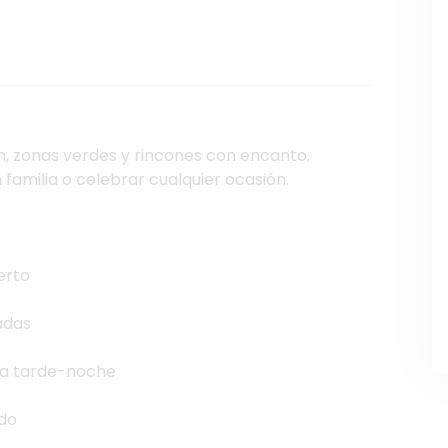
n,
zonas
verdes
y
rincones
con
encanto.
n
familia
o
celebrar
cualquier
ocasión.
erto
adas
la
tarde-noche
do