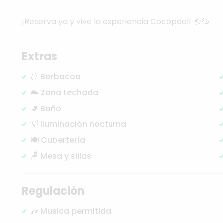
¡Reserva
ya
y
vive
la
experiencia
Cocopool!
🌞💦
Extras
🍖 Barbacoa
☁️ Zona techada
🚽 Baño
💡 Iluminación nocturna
🍽️ Cubertería
🪑 Mesa y sillas
Regulación
🎶 Musica permitida