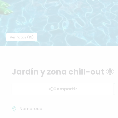
Ver fotos (15)
Jardín
y
zona
chill-out
🌞
Compartir
Nambroca