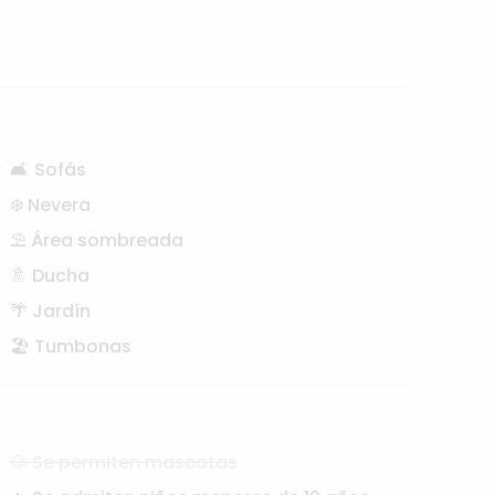
🛋️ Sofás
❄️ Nevera
⛱️ Área sombreada
🚿 Ducha
🌴 Jardín
🏖️ Tumbonas
🐶 Se permiten mascotas