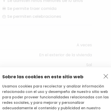
👦 Se admiten niños menores de 10 años
🍔 Se permite traer comida
🎂 Se permiten celebraciones
A veces
En el exterior de la vivienda
Sal
tante - Es difícil que los vecinos vean la piscina
Sobre las cookies en este sitio web
Jardín
Usamos cookies para recolectar y analizar información
relacionada con el uso y desempeño de nuestro sitio web
para poder proveer funcionalidades relacionadas con las
redes sociales, y para mejorar y personalizar
adecuadamente el contenido y publicidad en nuestro