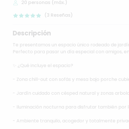
20
personas (máx.)
(
3
Reseñas
)
Descripción
Te
presentamos
un
espacio
único
rodeado
de
jardí
Perfecto
para
pasar
un
día
especial
con
amigos,
e
✨
¿Qué
incluye
el
espacio?
-
Zona
chill-out
con
sofás
y
mesa
bajo
porche
cubi
-
Jardín
cuidado
con
césped
natural
y
zonas
arbol
-
Iluminación
nocturna
para
disfrutar
también
por
-
Ambiente
tranquilo,
acogedor
y
totalmente
priva