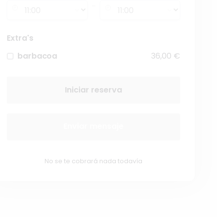
-
Extra's
barbacoa
36,00 €
Iniciar reserva
Enviar mensaje
No se te cobrará nada todavía