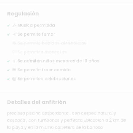
Regulación
🎶 Musica permitida
🚬 Se permite fumar
🍻 Se permite bebidas alcohólicas
🐶 Se permiten mascotas
👦 Se admiten niños menores de 10 años
🍔 Se permite traer comida
🎂 Se permiten celebraciones
Detalles del anfitrión
preciosa
piscina
desbordante
,
con
cesped
natural
y
cascada
,
con
tumbonas
y
perfecta
ubicacion
a
2
km
de
la
playa
y
en
la
misma
carretera
de
la
barrosa