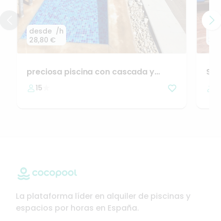
desde
/h
de
28,80 €
31,
preciosa
piscina
con
cascada
y
Se
desbordante
en
15
1
La plataforma líder en alquiler de piscinas y
espacios por horas en España.