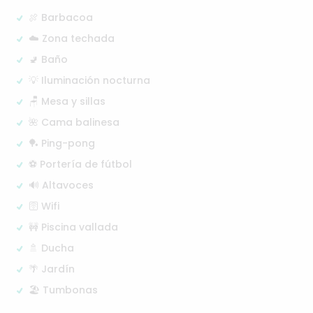
🍖 Barbacoa
☁️ Zona techada
🚽 Baño
💡 Iluminación nocturna
🪑 Mesa y sillas
🌺 Cama balinesa
🏓 Ping-pong
⚽ Portería de fútbol
🔊 Altavoces
🛜 Wifi
🚧 Piscina vallada
🚿 Ducha
🌴 Jardín
🏖️ Tumbonas