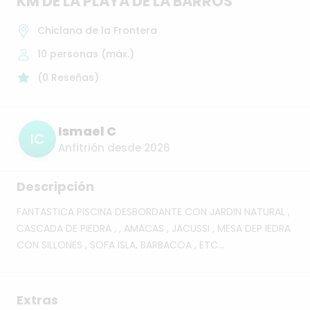
KM
DE
LA
PLAYA
DE
LA
BARROS
Chiclana de la Frontera
10
personas (máx.)
(
0
Reseñas
)
Ismael C
IC
Anfitrión desde 2026
Descripción
FANTASTICA
PISCINA
DESBORDANTE
CON
JARDIN
NATURAL
,
CASCADA
DE
PIEDRA
,
,
AMACAS
,
JACUSSI
,
MESA
DEP
IEDRA
CON
SILLONES
,
SOFA
ISLA,
BARBACOA
,
ETC...
Extras