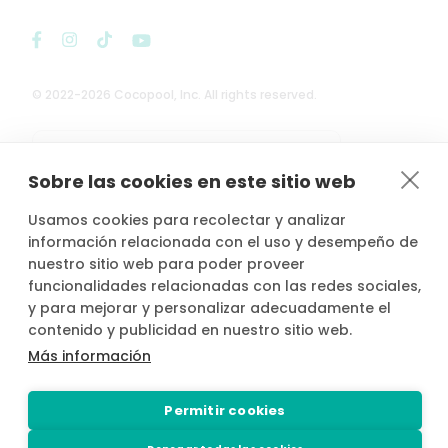
© 2022-2026 Cocopool, Inc. All rights reserved.

Anfitriones asegurados*
Sobre las cookies en este sitio web
Usamos cookies para recolectar y analizar
información relacionada con el uso y desempeño de
nuestro sitio web para poder proveer
*Actividad, con seguro voluntario de responsabilidad civil del
funcionalidades relacionadas con las redes sociales,
propietario, contratado por PLACE4PLAN, S.L. con AXA SEGUROS
y para mejorar y personalizar adecuadamente el
GENERALES, S.A. de Seguros y Reaseguros, siempre que conste
notificada la reserva con mínimo 2 horas de antelación.
contenido y publicidad en nuestro sitio web.
Más información
Permitir cookies