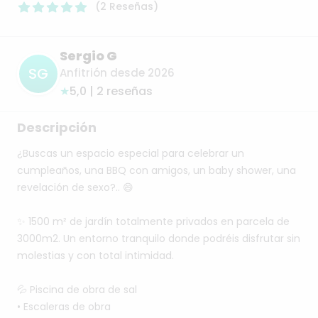
(
2
Reseñas
)
Sergio G
SG
Anfitrión desde 2026
★
5,0 | 2 reseñas
Descripción
¿Buscas
un
espacio
especial
para
celebrar
un
cumpleaños,
una
BBQ
con
amigos,
un
baby
shower,
una
revelación
de
sexo?..
😄
✨
1500
m²
de
jardín
totalmente
privados
en
parcela
de
3000m2.
Un
entorno
tranquilo
donde
podréis
disfrutar
sin
molestias
y
con
total
intimidad.
💦
Piscina
de
obra
de
sal
•⁠
⁠Escaleras
de
obra