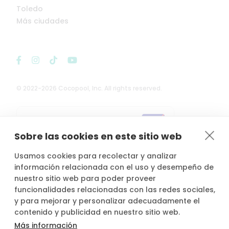
Toledo
Más ciudades
© 2022-2026 Cocopool, Inc. All rights reserved.

Anfitriones asegurados*
Sobre las cookies en este sitio web
Usamos cookies para recolectar y analizar
información relacionada con el uso y desempeño de
nuestro sitio web para poder proveer
*Actividad, con seguro voluntario de responsabilidad civil del
propietario, contratado por PLACE4PLAN, S.L. con AXA SEGUROS
funcionalidades relacionadas con las redes sociales,
GENERALES, S.A. de Seguros y Reaseguros, siempre que conste
y para mejorar y personalizar adecuadamente el
notificada la reserva con mínimo 2 horas de antelación.
contenido y publicidad en nuestro sitio web.
Más información