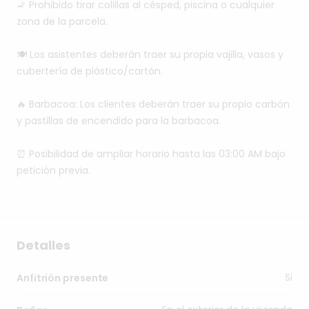
🚬
Prohibido
tirar
colillas
al
césped,
piscina
o
cualquier
zona
de
la
parcela.
🍽️
Los
asistentes
deberán
traer
su
propia
vajilla,
vasos
y
cubertería
de
plástico
​/​
cartón.
🔥
Barbacoa:
Los
clientes
deberán
traer
su
propio
carbón
y
pastillas
de
encendido
para
la
barbacoa.
⏰
Posibilidad
de
ampliar
horario
hasta
las
03:00
AM
bajo
petición
previa.
Detalles
Si
Anfitrión presente