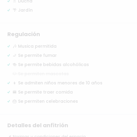
🚿 Ducha
🌴 Jardín
Regulación
🎶 Musica permitida
🚬 Se permite fumar
🍻 Se permite bebidas alcohólicas
🐶 Se permiten mascotas
👦 Se admiten niños menores de 10 años
🍔 Se permite traer comida
🎂 Se permiten celebraciones
Detalles del anfitrión
📌
Normas
y
condiciones
del
espacio