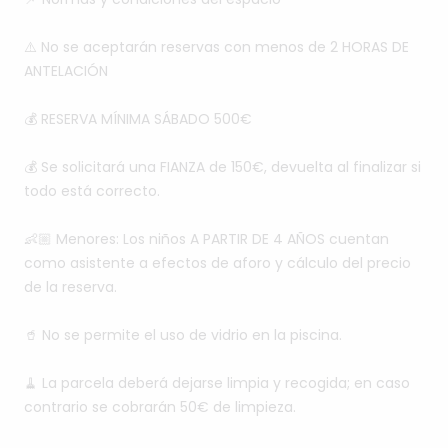
⚠️
No
se
aceptarán
reservas
con
menos
de
2
HORAS
DE
ANTELACIÓN
💰
RESERVA
MÍNIMA
SÁBADO
500€
💰
Se
solicitará
una
FIANZA
de
150€,
devuelta
al
finalizar
si
todo
está
correcto.
👶🏼
Menores:
Los
niños
A
PARTIR
DE
4
AÑOS
cuentan
como
asistente
a
efectos
de
aforo
y
cálculo
del
precio
de
la
reserva.
🥤
No
se
permite
el
uso
de
vidrio
en
la
piscina.
🧹
La
parcela
deberá
dejarse
limpia
y
recogida;
en
caso
contrario
se
cobrarán
50€
de
limpieza.