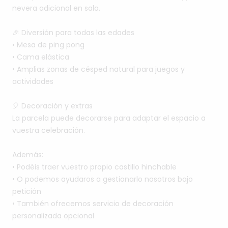
nevera
adicional
en
sala.
🎉
Diversión
para
todas
las
edades
•⁠
⁠Mesa
de
ping
pong
•⁠
⁠Cama
elástica
•⁠
⁠Amplias
zonas
de
césped
natural
para
juegos
y
actividades
🎈
Decoración
y
extras
La
parcela
puede
decorarse
para
adaptar
el
espacio
a
vuestra
celebración.
Además:
•⁠
⁠Podéis
traer
vuestro
propio
castillo
hinchable
•⁠
⁠O
podemos
ayudaros
a
gestionarlo
nosotros
bajo
petición
•⁠
⁠También
ofrecemos
servicio
de
decoración
personalizada
opcional