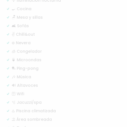
💡 Iluminación nocturna
🍳 Cocina
🪑 Mesa y sillas
🛋️ Sofás
✌️ Chill&out
❄️ Nevera
🧊 Congelador
🍵 Microondas
🏓 Ping-pong
🎶 Música
🔊 Altavoces
🛜 Wifi
🫧 Jacuzzi/spa
♨️ Piscina climatizada
⛱️ Área sombreada