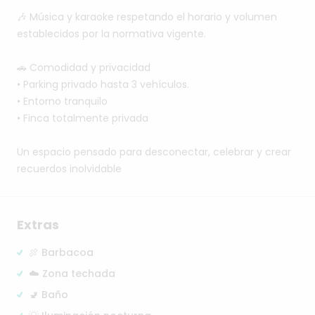
🎶
Música
y
karaoke
respetando
el
horario
y
volumen
establecidos
por
la
normativa
vigente.
🚗
Comodidad
y
privacidad
•⁠
Parking
privado
hasta
3
vehículos.
•⁠
⁠Entorno
tranquilo
•⁠
⁠Finca
totalmente
privada
Un
espacio
pensado
para
desconectar,
celebrar
y
crear
recuerdos
inolvidable
Extras
🍖 Barbacoa
☁️ Zona techada
🚽 Baño