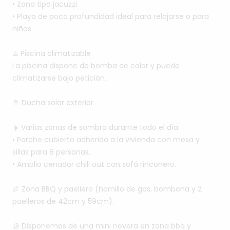
•⁠
⁠Zona
tipo
jacuzzi
•⁠
⁠Playa
de
poca
profundidad
ideal
para
relajarse
o
para
niños
♨️
Piscina
climatizable
La
piscina
dispone
de
bomba
de
calor
y
puede
climatizarse
bajo
petición.
🚿
Ducha
solar
exterior
☀️
Varias
zonas
de
sombra
durante
todo
el
día
•⁠
⁠Porche
cubierto
adherido
a
la
vivienda
con
mesa
y
sillas
para
8
personas.
•⁠
⁠Amplio
cenador
chill
out
con
sofá
rinconero.
🍖
Zona
BBQ
y
paellero
(hornillo
de
gas,
bombona
y
2
paelleros
de
42cm
y
59cm).
🧊
Disponemos
de
una
mini
nevera
en
zona
bbq
y