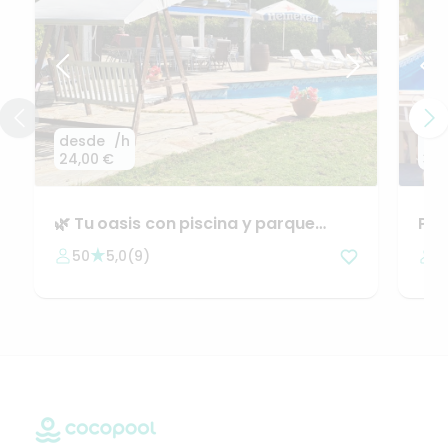
desde
/h
de
24,00 €
30,
🌿
Tu
oasis
con
piscina
y
parque
Pis
infantil
en
Madrid
min
50
5,0
(
9
)
2