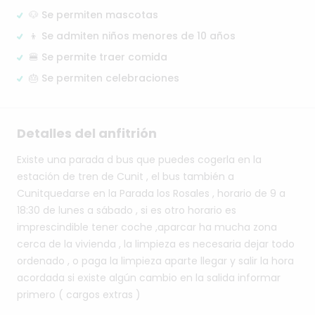
🐶 Se permiten mascotas
👦 Se admiten niños menores de 10 años
🍔 Se permite traer comida
🎂 Se permiten celebraciones
Detalles del anfitrión
Existe
una
parada
d
bus
que
puedes
cogerla
en
la
estación
de
tren
de
Cunit
,
el
bus
también
a
Cunitquedarse
en
la
Parada
los
Rosales
,
horario
de
9
a
18:30
de
lunes
a
sábado
,
si
es
otro
horario
es
imprescindible
tener
coche
,aparcar
ha
mucha
zona
cerca
de
la
vivienda
,
la
limpieza
es
necesaria
dejar
todo
ordenado
,
o
paga
la
limpieza
aparte
llegar
y
salir
la
hora
acordada
si
existe
algún
cambio
en
la
salida
informar
primero
(
cargos
extras
)