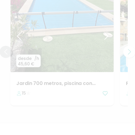
desde
/h
de
45,60 €
56,
Jardin
700
metros
​,​
piscina
con
Pis
vistas
al
mar
y
barbacoa
15
2