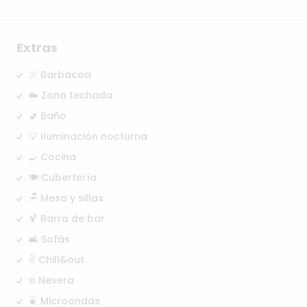
Extras
🍖 Barbacoa
☁️ Zona techada
🚽 Baño
💡 Iluminación nocturna
🍳 Cocina
🍽️ Cubertería
🪑 Mesa y sillas
🍹 Barra de bar
🛋️ Sofás
✌️ Chill&out
❄️ Nevera
🍵 Microondas