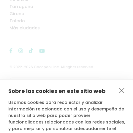
Tarragona
Girona
Toledo
Más ciudades
© 2022-2026 Cocopool, Inc. All rights reserved.

Anfitriones asegurados*
Sobre las cookies en este sitio web
Usamos cookies para recolectar y analizar
información relacionada con el uso y desempeño de
nuestro sitio web para poder proveer
*Actividad, con seguro voluntario de responsabilidad civil del
funcionalidades relacionadas con las redes sociales,
propietario, contratado por PLACE4PLAN, S.L. con AXA SEGUROS
y para mejorar y personalizar adecuadamente el
GENERALES, S.A. de Seguros y Reaseguros, siempre que conste