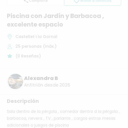
Compartir
Añadir a favoritos
Piscina
con
Jardín
y
Barbacoa
​,​
excelente
espacio
Castellet i la Gornal
25
personas (máx.)
(
0
Reseñas
)
Alexandra B
Anfitrión desde 2026
Descripción
Sala
dentro
de
la
pérgola
,
comedor
dentro
d
la
pérgola
,
barbacoa,
nevera
,
TV
,
parlante
,
cargos
extras
mesas
adicionales
o
juegos
de
piscina