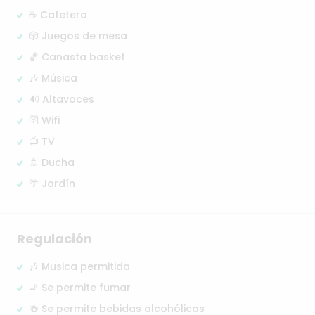
☕ Cafetera
🎲 Juegos de mesa
🏀 Canasta basket
🎶 Música
🔊 Altavoces
🛜 Wifi
📺 TV
🚿 Ducha
🌴 Jardín
Regulación
🎶 Musica permitida
🚬 Se permite fumar
🍻 Se permite bebidas alcohólicas