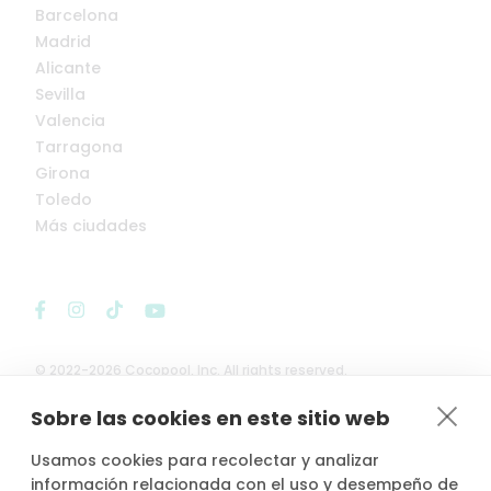
Barcelona
Madrid
Alicante
Sevilla
Valencia
Tarragona
Girona
Toledo
Más ciudades
© 2022-2026 Cocopool, Inc. All rights reserved.
Sobre las cookies en este sitio web

Anfitriones asegurados*
Usamos cookies para recolectar y analizar
información relacionada con el uso y desempeño de