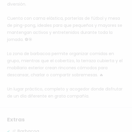
diversión.
Cuenta
con
cama
elástica,
porterías
de
fútbol
y
mesa
de
ping-pong,
ideales
para
que
pequeños
y
mayores
se
mantengan
activos
y
entretenidos
durante
toda
la
jornada.
⚽🎯
La
zona
de
barbacoa
permite
organizar
comidas
en
grupo,
mientras
que
el
cobertizo,
la
terraza
cubierta
y
el
mobiliario
exterior
crean
rincones
cómodos
para
descansar,
charlar
o
compartir
sobremesas.
🔥
Un
lugar
práctico,
completo
y
acogedor
donde
disfrutar
de
un
día
diferente
en
grata
compañía.
Extras
🍖 Barbacoa