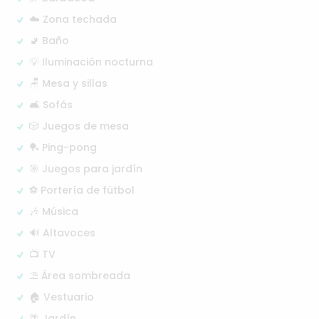
☁️ Zona techada
🚽 Baño
💡 Iluminación nocturna
🪑 Mesa y sillas
🛋️ Sofás
🎲 Juegos de mesa
🏓 Ping-pong
🎯 Juegos para jardín
⚽ Portería de fútbol
🎶 Música
🔊 Altavoces
📺 TV
⛱️ Área sombreada
🏠 Vestuario
🌴 Jardín