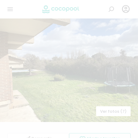

Ver fotos (7)