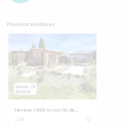
Piscinas similares
desde
/h
36,00 €
Terreno
1.000
m
con
fin
de
semana
de
madera
20