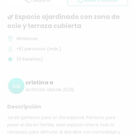
Compartir
Añadir a favoritos
🌿
Espacio
ajardinado
con
zona
de
ocio
y
terraza
cubierta
Simancas
+51
personas (máx.)
(
0
Reseñas
)
cristina a
ca
Anfitrión desde 2026
Descripción
Jardín
perfecto
para
un
día
especial.
Perfecto
para
pasar
el
día
en
familia,
este
espacio
ofrece
todo
lo
necesario
para
disfrutar
al
aire
libre
con
comodidad
y