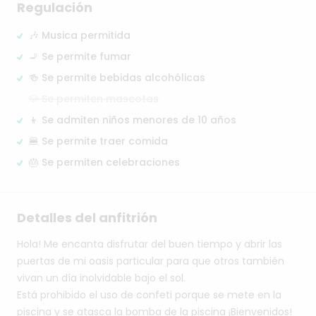
Regulación
🎶 Musica permitida
🚬 Se permite fumar
🍻 Se permite bebidas alcohólicas
🐶 Se permiten mascotas
👦 Se admiten niños menores de 10 años
🍔 Se permite traer comida
🎂 Se permiten celebraciones
Detalles del anfitrión
Hola!
Me
encanta
disfrutar
del
buen
tiempo
y
abrir
las
puertas
de
mi
oasis
particular
para
que
otros
también
vivan
un
día
inolvidable
bajo
el
sol.
Está
prohibido
el
uso
de
confeti
porque
se
mete
en
la
piscina
y
se
atasca
la
bomba
de
la
piscina
¡Bienvenidos!