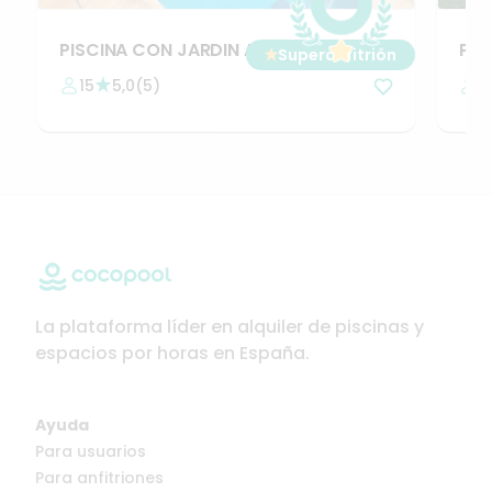
PISCINA
CON
JARDIN
A
Pis
★
Superanfitrión
30
MINUTOS
DE
MADRID
Mad
15
5,0
(
5
)
2
de
La plataforma líder en alquiler de piscinas y
espacios por horas en España.
Ayuda
Para usuarios
Para anfitriones