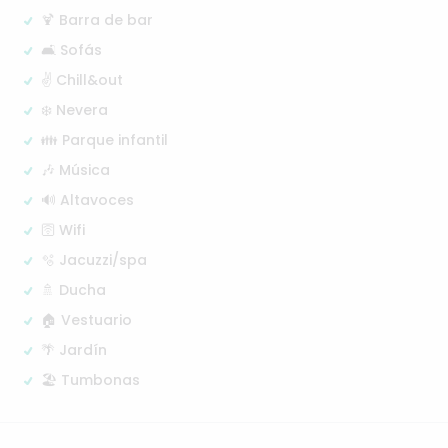
🍹 Barra de bar
🛋️ Sofás
✌️ Chill&out
❄️ Nevera
👪 Parque infantil
🎶 Música
🔊 Altavoces
🛜 Wifi
🫧 Jacuzzi/spa
🚿 Ducha
🏠 Vestuario
🌴 Jardín
🏖️ Tumbonas