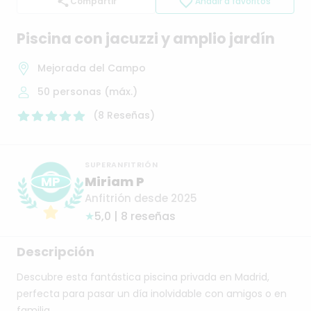
Compartir
Añadir a favoritos
Piscina
con
jacuzzi
y
amplio
jardín
Mejorada del Campo
50
personas (máx.)
(
8
Reseñas
)
SUPERANFITRIÓN
MP
Miriam P
Anfitrión desde 2025
★
5,0 | 8 reseñas
Descripción
Descubre
esta
fantástica
piscina
privada
en
Madrid,
perfecta
para
pasar
un
día
inolvidable
con
amigos
o
en
familia.