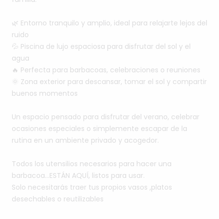
🌿
Entorno
tranquilo
y
amplio,
ideal
para
relajarte
lejos
del
ruido
💦
Piscina
de
lujo
espaciosa
para
disfrutar
del
sol
y
el
agua
🔥
Perfecta
para
barbacoas,
celebraciones
o
reuniones
🌞
Zona
exterior
para
descansar,
tomar
el
sol
y
compartir
buenos
momentos
Un
espacio
pensado
para
disfrutar
del
verano,
celebrar
ocasiones
especiales
o
simplemente
escapar
de
la
rutina
en
un
ambiente
privado
y
acogedor.
Todos
los
utensilios
necesarios
para
hacer
una
barbacoa…ESTÁN
AQUÍ,
listos
para
usar.
Solo
necesitarás
traer
tus
propios
vasos
,platos
desechables
o
reutilizables