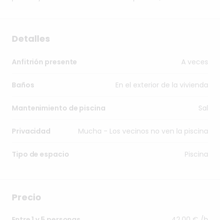
Detalles
A veces
Anfitrión presente
En el exterior de la vivienda
Baños
Sal
Mantenimiento de piscina
Mucha - Los vecinos no ven la piscina
Privacidad
Piscina
Tipo de espacio
Precio
42,00 € /h
Entre 1 y 5 personas