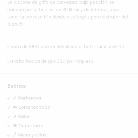
Se
dispone
de
grifo
de
cerveza🍻
bajo
petición,
se
pueden
poner
barriles
de
30
litros
y
de
50
litros,
para
tener
la
cerveza
fría
desde
que
llegáis
para
disfrutar
del
día🍻😎
Fianza
de
100€
que
se
devolverá
al
terminar
el
evento
Extra
barbacoa
de
gas
30€
por
limpieza
Extras
🍖 Barbacoa
☁️ Zona techada
🚽 Baño
🍽️ Cubertería
🪑 Mesa y sillas