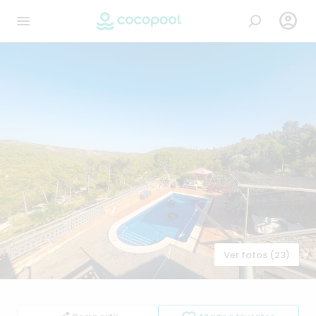

Ver fotos (23)