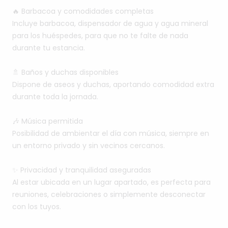
🔥
Barbacoa
y
comodidades
completas
Incluye
barbacoa,
dispensador
de
agua
y
agua
mineral
para
los
huéspedes,
para
que
no
te
falte
de
nada
durante
tu
estancia.
🚿
Baños
y
duchas
disponibles
Dispone
de
aseos
y
duchas,
aportando
comodidad
extra
durante
toda
la
jornada.
🎶
Música
permitida
Posibilidad
de
ambientar
el
día
con
música,
siempre
en
un
entorno
privado
y
sin
vecinos
cercanos.
✨
Privacidad
y
tranquilidad
aseguradas
Al
estar
ubicada
en
un
lugar
apartado,
es
perfecta
para
reuniones,
celebraciones
o
simplemente
desconectar
con
los
tuyos.