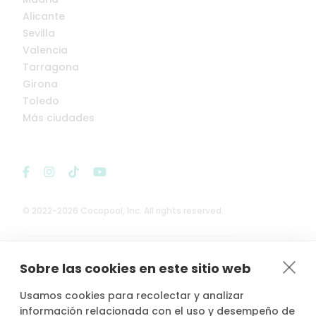
Alicante
Sevilla
Valencia
Tarragona
Girona
Toledo
Más ciudades
© 2022-2026 Cocopool, Inc. All rights reserved.

Anfitriones asegurados*
Sobre las cookies en este sitio web
Usamos cookies para recolectar y analizar
información relacionada con el uso y desempeño de