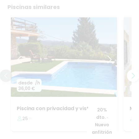
Piscinas similares
desde
/h
36,00 €
des
Piscina
con
privacidad
y
vistas
Ma
20%
increíbles
🏔️
par
dto. ·
25
+
Nuevo
anfitrión