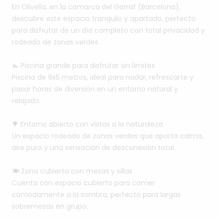
En
Olivella,
en
la
comarca
del
Garraf
(Barcelona),
descubre
este
espacio
tranquilo
y
apartado,
perfecto
para
disfrutar
de
un
día
completo
con
total
privacidad
y
rodeado
de
zonas
verdes.
🏊
Piscina
grande
para
disfrutar
sin
límites
Piscina
de
9x5
metros,
ideal
para
nadar,
refrescarte
y
pasar
horas
de
diversión
en
un
entorno
natural
y
relajado.
🌳
Entorno
abierto
con
vistas
a
la
naturaleza
Un
espacio
rodeado
de
zonas
verdes
que
aporta
calma,
aire
puro
y
una
sensación
de
desconexión
total.
🍽️
Zona
cubierta
con
mesas
y
sillas
Cuenta
con
espacio
cubierto
para
comer
cómodamente
a
la
sombra,
perfecto
para
largas
sobremesas
en
grupo.