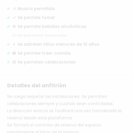
🎶 Musica permitida
🚬 Se permite fumar
🍻 Se permite bebidas alcohólicas
🐶 Se permiten mascotas
👦 Se admiten niños menores de 10 años
🍔 Se permite traer comida
🎂 Se permiten celebraciones
Detalles del anfitrión
Se
ruega
respetar
las
instalaciones.
Se
permiten
celebraciones
siempre
y
cuando
sean
controladas.
La
dirección
exacta
se
facilitará
una
vez
formalizada
la
reserva
desde
esta
plataforma.
Se
firmará
el
contrato
de
reserva
del
espacio
previamente
al
inicio
de
la
reserva.