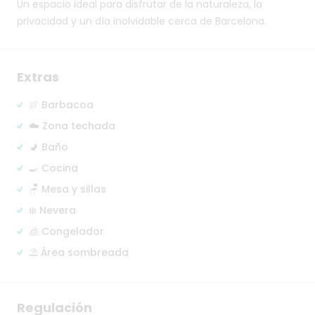
Un
espacio
ideal
para
disfrutar
de
la
naturaleza,
la
privacidad
y
un
día
inolvidable
cerca
de
Barcelona.
Extras
🍖 Barbacoa
☁️ Zona techada
🚽 Baño
🍳 Cocina
🪑 Mesa y sillas
❄️ Nevera
🧊 Congelador
⛱️ Área sombreada
Regulación