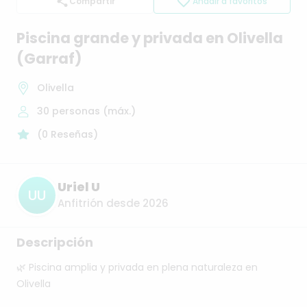
Compartir
Añadir a favoritos
Piscina
grande
y
privada
en
Olivella
(Garraf)
Olivella
30
personas (máx.)
(
0
Reseñas
)
Uriel U
UU
Anfitrión desde 2026
Descripción
🌿
Piscina
amplia
y
privada
en
plena
naturaleza
en
Olivella