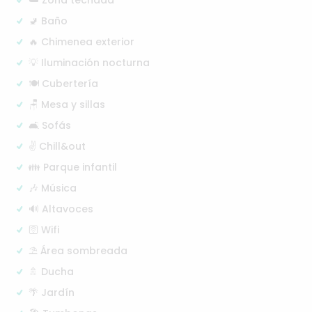
🚽 Baño
🔥 Chimenea exterior
💡 Iluminación nocturna
🍽️ Cubertería
🪑 Mesa y sillas
🛋️ Sofás
✌️ Chill&out
👪 Parque infantil
🎶 Música
🔊 Altavoces
🛜 Wifi
⛱️ Área sombreada
🚿 Ducha
🌴 Jardín