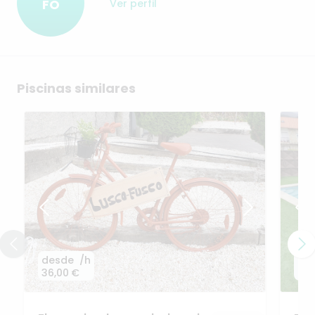
FO
Ver perfil
Piscinas similares
desde
/h
de
36,00 €
42,