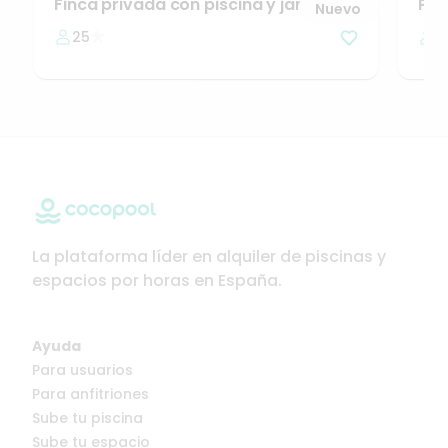
Finca
privada
con
piscina
y
jardín
en
Pis
Nuevo
Cambados.
gru
25
3
La plataforma líder en alquiler de piscinas y
espacios por horas en España.
Ayuda
Para usuarios
Para anfitriones
Sube tu piscina
Sube tu espacio