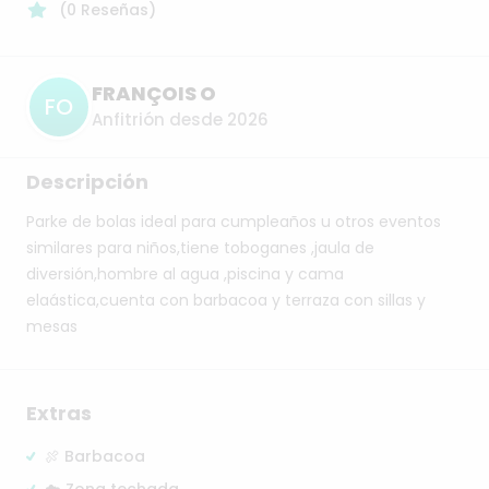
(
0
Reseñas
)
FRANÇOIS O
FO
Anfitrión desde 2026
Descripción
Parke
de
bolas
ideal
para
cumpleaños
u
otros
eventos
similares
para
niños,tiene
toboganes
,jaula
de
diversión,hombre
al
agua
,piscina
y
cama
elaástica,cuenta
con
barbacoa
y
terraza
con
sillas
y
mesas
Extras
🍖 Barbacoa
☁️ Zona techada