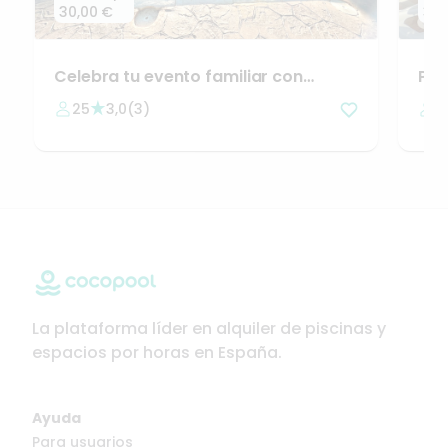
30,00 €
31,
Celebra
tu
evento
familiar
con
Pis
piscina
​,​
jardín
y
barbacoa.
Amp
25
3,0
(
3
)
5
La plataforma líder en alquiler de piscinas y
espacios por horas en España.
Ayuda
Para usuarios