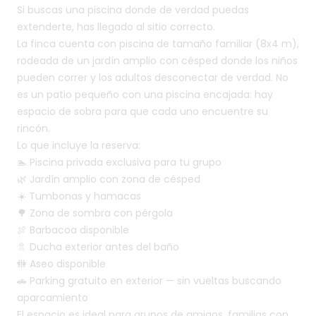
Si
buscas
una
piscina
donde
de
verdad
puedas
extenderte,
has
llegado
al
sitio
correcto.
La
finca
cuenta
con
piscina
de
tamaño
familiar
(8x4
m),
rodeada
de
un
jardín
amplio
con
césped
donde
los
niños
pueden
correr
y
los
adultos
desconectar
de
verdad.
No
es
un
patio
pequeño
con
una
piscina
encajada:
hay
espacio
de
sobra
para
que
cada
uno
encuentre
su
rincón.
Lo
que
incluye
la
reserva:
🏊
Piscina
privada
exclusiva
para
tu
grupo
🌿
Jardín
amplio
con
zona
de
césped
☀️
Tumbonas
y
hamacas
🌳
Zona
de
sombra
con
pérgola
🍖
Barbacoa
disponible
🚿
Ducha
exterior
antes
del
baño
🚻
Aseo
disponible
🚗
Parking
gratuito
en
exterior
—
sin
vueltas
buscando
aparcamiento
El
espacio
es
ideal
para
grupos
de
amigos,
familias
con