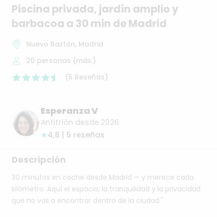
Piscina
privada
​,​
jardín
amplio
y
barbacoa
a
30
min
de
Madrid
Nuevo Baztán, Madrid
20
personas (máx.)
(
5
Reseñas
)
Esperanza V
Anfitrión desde 2026
★
4,8 | 5 reseñas
Descripción
30
minutos
en
coche
desde
Madrid
—
y
merece
cada
kilómetro.
Aquí
el
espacio,
la
tranquilidad
y
la
privacidad
que
no
vas
a
encontrar
dentro
de
la
ciudad."