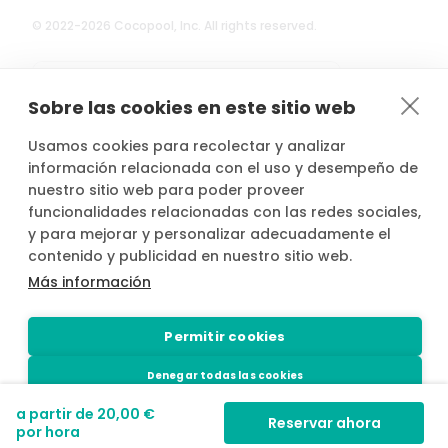
© 2022-2026 Cocopool, Inc. All rights reserved.

Anfitriones asegurados*
Sobre las cookies en este sitio web
Usamos cookies para recolectar y analizar
información relacionada con el uso y desempeño de
nuestro sitio web para poder proveer
*Actividad, con seguro voluntario de responsabilidad civil del
funcionalidades relacionadas con las redes sociales,
propietario, contratado por PLACE4PLAN, S.L. con AXA SEGUROS
y para mejorar y personalizar adecuadamente el
GENERALES, S.A. de Seguros y Reaseguros, siempre que conste
contenido y publicidad en nuestro sitio web.
notificada la reserva con mínimo 2 horas de antelación.
Más información
Permitir cookies
Denegar todas las cookies
a partir de
20,00 €
Configuración de cookies
Reservar ahora
por hora