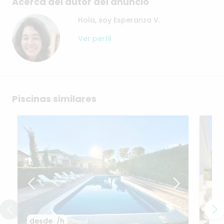
Acerca del autor del anuncio
Hola, soy Esperanza V.
Ver perfil
Piscinas similares
desde
/h
de