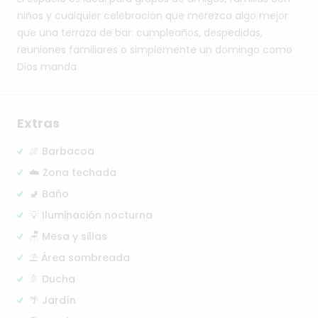
niños
y
cualquier
celebración
que
merezca
algo
mejor
que
una
terraza
de
bar:
cumpleaños,
despedidas,
reuniones
familiares
o
simplemente
un
domingo
como
Dios
manda
Extras
🍖 Barbacoa
☁️ Zona techada
🚽 Baño
💡 Iluminación nocturna
🪑 Mesa y sillas
⛱️ Área sombreada
🚿 Ducha
🌴 Jardín