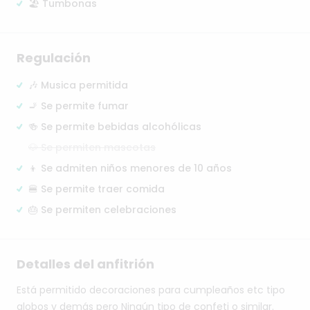
🏖️ Tumbonas
Regulación
🎶 Musica permitida
🚬 Se permite fumar
🍻 Se permite bebidas alcohólicas
🐶 Se permiten mascotas
👦 Se admiten niños menores de 10 años
🍔 Se permite traer comida
🎂 Se permiten celebraciones
Detalles del anfitrión
Está
permitido
decoraciones
para
cumpleaños
etc
tipo
globos
y
demás
pero
Ningún
tipo
de
confeti
o
similar.