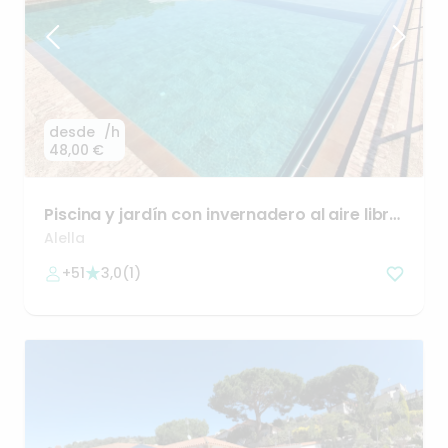
desde
/h
48,00 €
Piscina
y
jardín
con
invernadero
al
aire
libre
en
Alella
Alella
+51
3,0
(
1
)