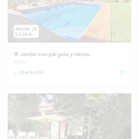
desde
/h
54,00 €
🌞
Jardín
con
pérgola
y
vistas
espectaculares
Alella!!
Alella
30
5,0
(
6
)