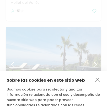
padel
y
piscina
Mollet del Vallès
+51
Sobre las cookies en este sitio web
desde
/h
Usamos cookies para recolectar y analizar
58,80 €
información relacionada con el uso y desempeño de
nuestro sitio web para poder proveer
funcionalidades relacionadas con las redes