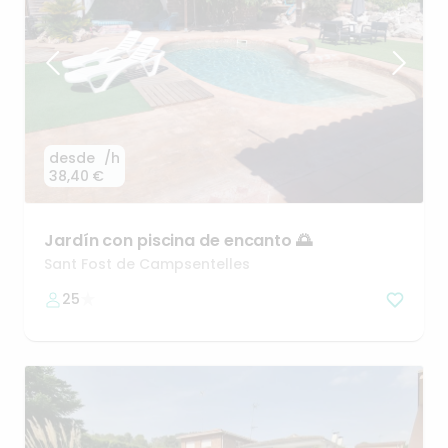
desde
/h
38,40 €
Jardín
con
piscina
de
encanto
🌅
Sant Fost de Campsentelles
25