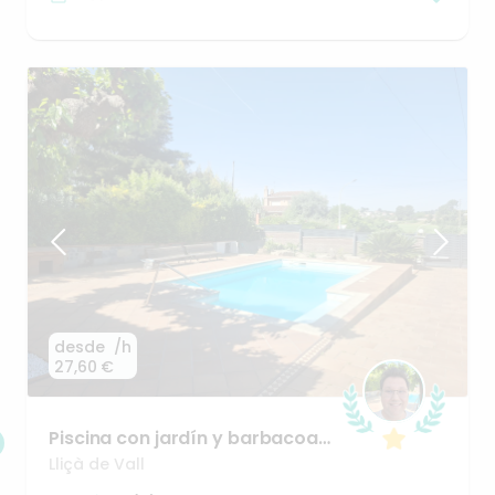
desde
/h
27,60 €
Piscina
con
jardín
y
barbacoa
cerca
de
Barcelona
Lliçà de Vall