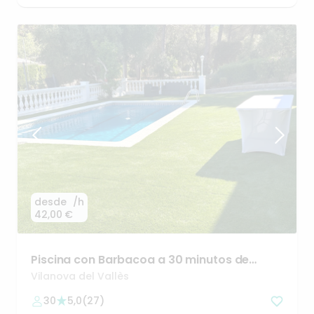
desde
/h
42,00 €
Piscina
con
Barbacoa
a
30
minutos
de
Barcelona
Vilanova del Vallès
30
5,0
(
27
)