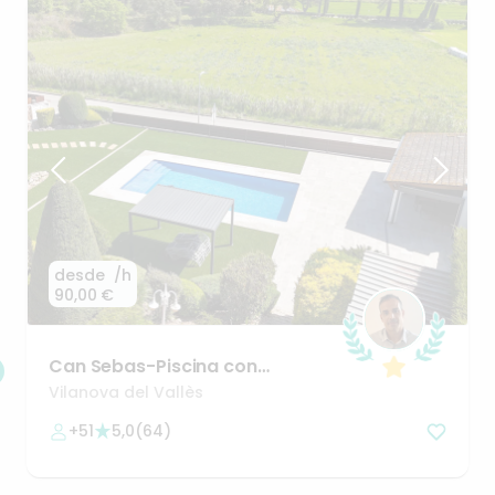
desde
/h
90,00 €
Can
Sebas-Piscina
con
jardín+bbq+parque
infantil
a
Vilanova del Vallès
25min
BCN
+51
5,0
(
64
)