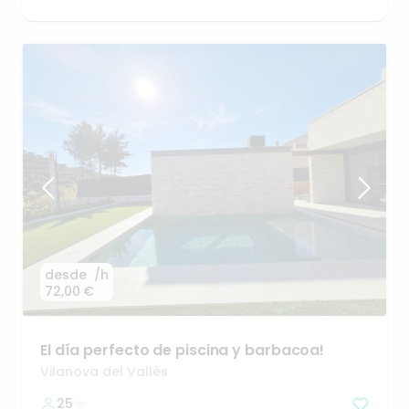
desde
/h
72,00 €
El
día
perfecto
de
piscina
y
barbacoa!
Vilanova del Vallès
25