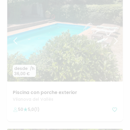
desde
/h
36,00 €
Piscina
con
porche
exterior
Vilanova del Vallès
50
5,0
(
1
)