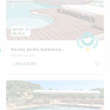
desde
/h
36,00 €
Piscina
​,​
jardín
​,​
barbacoa
​,​
pergola
con
sofás
Viladecavalls
25
5,0
(
29
)