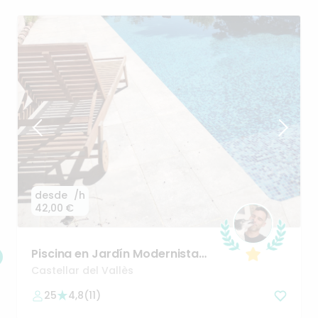
desde
/h
42,00 €
Piscina
en
Jardín
Modernista
con
sombra
natural
y
Castellar del Vallès
barbacoa.
25
4,8
(
11
)