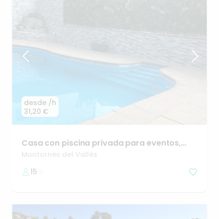
desde
/h
31,20 €
Casa
con
piscina
privada
para
eventos
​,​
celebraciones
y
alqui
Montornès del Vallès
15