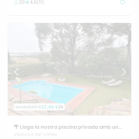
30
4,9
(
11
)
27,00 €
/h
desde
33,60 €
🌴
Lloga
la
nostra
piscina
privada
amb
un
entorn
rural!
☀️
Vilanova del Vallès