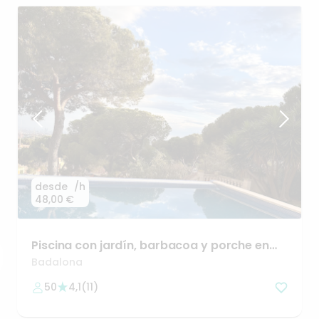
desde
/h
48,00 €
Piscina
con
jardín
​,​
barbacoa
y
porche
en
Badalona
Badalona
50
4,1
(
11
)