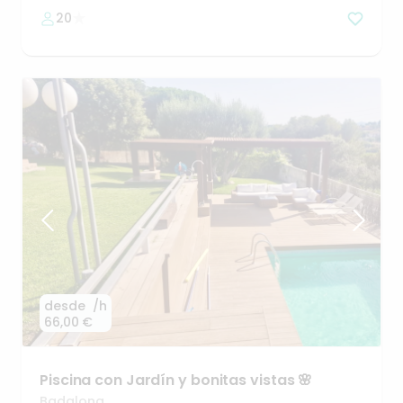
20
desde
/h
66,00 €
Piscina
con
Jardín
y
bonitas
vistas
🌸
Badalona