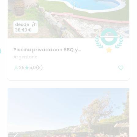
desde
/h
38,40 €
Piscina
privada
con
BBQ
y
terraza
panorámica
en
Dosrius
Argentona
25
5,0
(
8
)