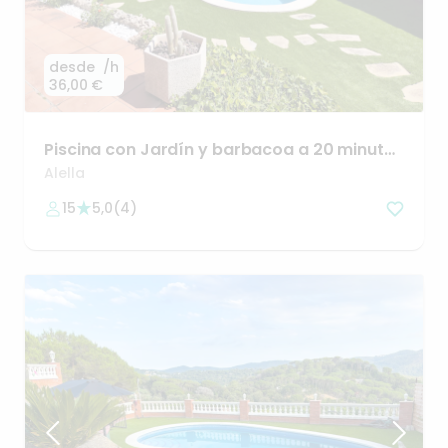
desde
/h
36,00 €
Piscina
con
Jardín
y
barbacoa
a
20
minutos
de
Barcelona
Alella
15
5,0
(
4
)