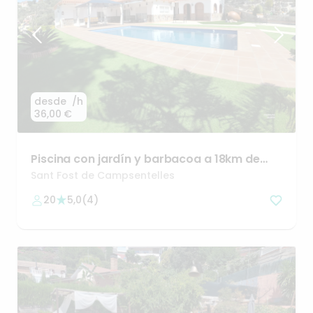
desde
/h
36,00 €
Piscina
con
jardín
y
barbacoa
a
18km
de
Barcelona
Sant Fost de Campsentelles
20
5,0
(
4
)