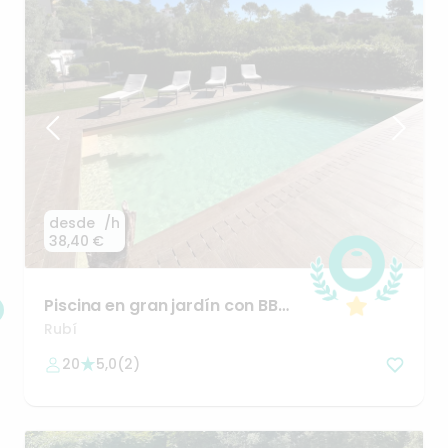
desde
/h
38,40 €
Piscina
en
gran
jardín​
con
BBQ
a
20min
de
BCN
Rubí
20
5,0
(
2
)