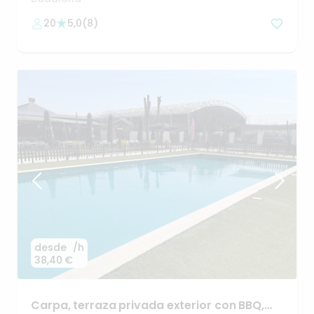
20
5,0
(
8
)
desde
/h
38,40 €
Carpa
​,​
terraza
privada
exterior
con
BBQ
​,​