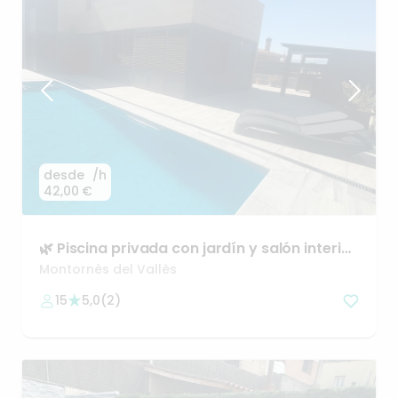
desde
/h
42,00 €
🌿
Piscina
privada
con
jardín
y
salón
interior
en
Montornès
Montornès del Vallès
15
5,0
(
2
)