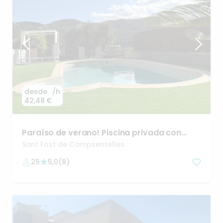
desde
/h
42,48 €
Paraíso
de
verano!
Piscina
privada
con
espectaculares
vistas
Sant Fost de Campsentelles
25
5,0
(
8
)