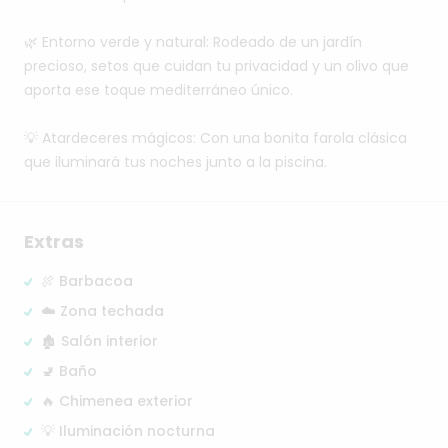
🌿
Entorno
verde
y
natural:
Rodeado
de
un
jardín
precioso,
setos
que
cuidan
tu
privacidad
y
un
olivo
que
aporta
ese
toque
mediterráneo
único.
💡
Atardeceres
mágicos:
Con
una
bonita
farola
clásica
que
iluminará
tus
noches
junto
a
la
piscina.
Extras
🍖 Barbacoa
☁️ Zona techada
🏚️ Salón interior
🚽 Baño
🔥 Chimenea exterior
💡 Iluminación nocturna