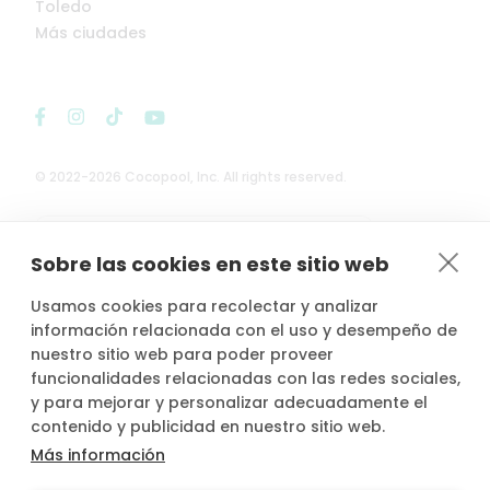
Toledo
Más ciudades
© 2022-2026 Cocopool, Inc. All rights reserved.

Anfitriones asegurados*
Sobre las cookies en este sitio web
Usamos cookies para recolectar y analizar
información relacionada con el uso y desempeño de
nuestro sitio web para poder proveer
*Actividad, con seguro voluntario de responsabilidad civil del
funcionalidades relacionadas con las redes sociales,
propietario, contratado por PLACE4PLAN, S.L. con AXA SEGUROS
y para mejorar y personalizar adecuadamente el
GENERALES, S.A. de Seguros y Reaseguros, siempre que conste
contenido y publicidad en nuestro sitio web.
notificada la reserva con mínimo 2 horas de antelación.
Más información