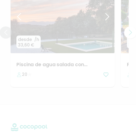
desde
/h
de
33,60 €
32,
Piscina
de
agua
salada
con
Pis
magníficas
vistas
y
barbacoa
20
1