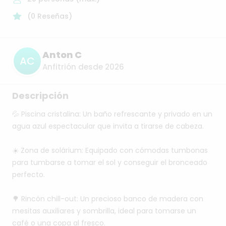
(
0
Reseñas
)
Anton C
AC
Anfitrión desde 2026
Descripción
💦
Piscina
cristalina:
Un
baño
refrescante
y
privado
en
un
agua
azul
espectacular
que
invita
a
tirarse
de
cabeza.
☀️
Zona
de
solárium:
Equipado
con
cómodas
tumbonas
para
tumbarse
a
tomar
el
sol
y
conseguir
el
bronceado
perfecto.
🌳
Rincón
chill-out:
Un
precioso
banco
de
madera
con
mesitas
auxiliares
y
sombrilla,
ideal
para
tomarse
un
café
o
una
copa
al
fresco.