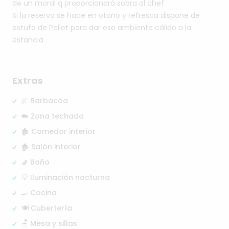
de
un
moral
q
proporcionará
sobra
al
chef
.
Si
la
reserva
se
hace
en
otoño
y
refresca
dispone
de
estufa
de
Pellet
para
dar
ese
ambiente
cálido
a
la
estancia
.
Extras
🍖 Barbacoa
☁️ Zona techada
🏚️ Comedor interior
🏚️ Salón interior
🚽 Baño
💡 Iluminación nocturna
🍳 Cocina
🍽️ Cubertería
🪑 Mesa y sillas