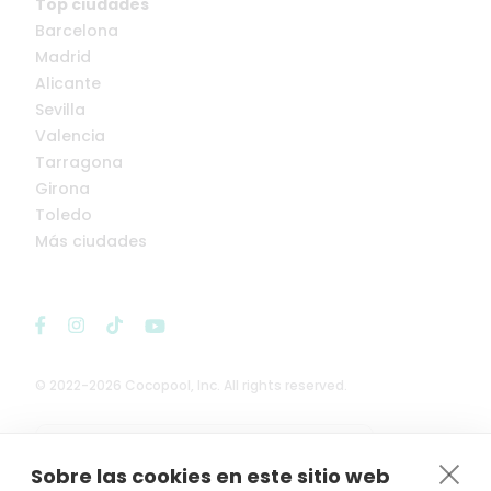
Top ciudades
Barcelona
Madrid
Alicante
Sevilla
Valencia
Tarragona
Girona
Toledo
Más ciudades
© 2022-2026 Cocopool, Inc. All rights reserved.

Anfitriones asegurados*
Sobre las cookies en este sitio web