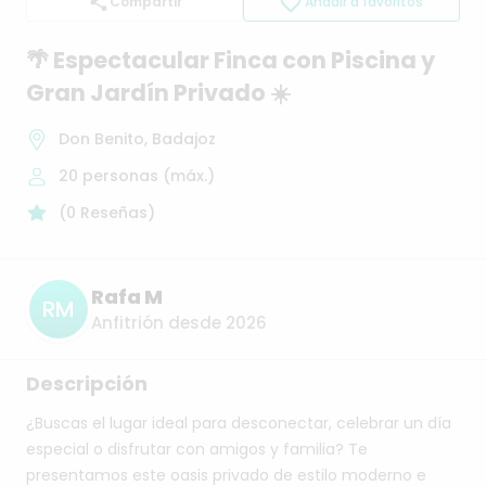
Compartir
Añadir a favoritos
🌴
Espectacular
Finca
con
Piscina
y
Gran
Jardín
Privado
☀️
Don Benito, Badajoz
20
personas (máx.)
(
0
Reseñas
)
Rafa M
RM
Anfitrión desde 2026
Descripción
¿Buscas
el
lugar
ideal
para
desconectar,
celebrar
un
día
especial
o
disfrutar
con
amigos
y
familia?
Te
presentamos
este
oasis
privado
de
estilo
moderno
e