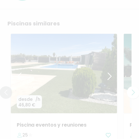
Piscinas similares
desde
/h
de
46,80 €
42,
Piscina
eventos
y
reuniones
Pre
Ext
25
2