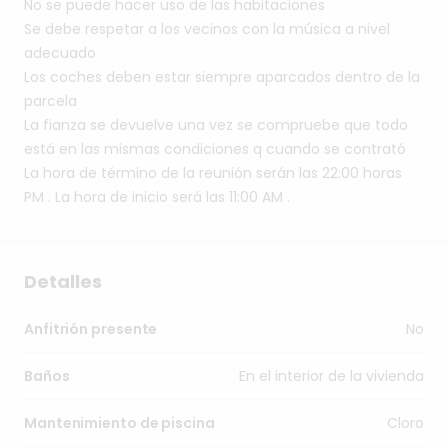
No
se
puede
hacer
uso
de
las
habitaciones
Se
debe
respetar
a
los
vecinos
con
la
música
a
nivel
adecuado
Los
coches
deben
estar
siempre
aparcados
dentro
de
la
parcela
La
fianza
se
devuelve
una
vez
se
compruebe
que
todo
está
en
las
mismas
condiciones
q
cuando
se
contrató
La
hora
de
término
de
la
reunión
serán
las
22:00
horas
PM
.
La
hora
de
inicio
será
las
11:00
AM
.
Detalles
No
Anfitrión presente
En el interior de la vivienda
Baños
Cloro
Mantenimiento de piscina