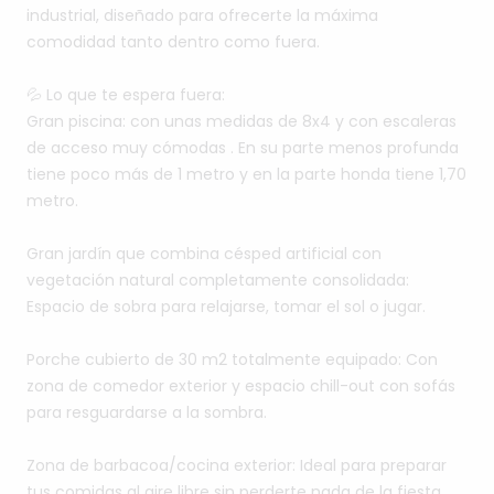
industrial,
diseñado
para
ofrecerte
la
máxima
comodidad
tanto
dentro
como
fuera.
💦
Lo
que
te
espera
fuera:
Gran
piscina:
con
unas
medidas
de
8x4
y
con
escaleras
de
acceso
muy
cómodas
.
En
su
parte
menos
profunda
tiene
poco
más
de
1
metro
y
en
la
parte
honda
tiene
1,70
metro.
Gran
jardín
que
combina
césped
artificial
con
vegetación
natural
completamente
consolidada:
Espacio
de
sobra
para
relajarse,
tomar
el
sol
o
jugar.
Porche
cubierto
de
30
m2
totalmente
equipado:
Con
zona
de
comedor
exterior
y
espacio
chill-out
con
sofás
para
resguardarse
a
la
sombra.
Zona
de
barbacoa
​/​
cocina
exterior:
Ideal
para
preparar
tus
comidas
al
aire
libre
sin
perderte
nada
de
la
fiesta.