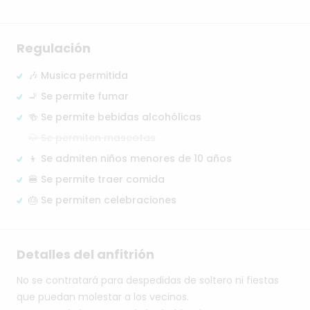
Regulación
🎶 Musica permitida
🚬 Se permite fumar
🍻 Se permite bebidas alcohólicas
🐶 Se permiten mascotas
👦 Se admiten niños menores de 10 años
🍔 Se permite traer comida
🎂 Se permiten celebraciones
Detalles del anfitrión
No
se
contratará
para
despedidas
de
soltero
ni
fiestas
que
puedan
molestar
a
los
vecinos.