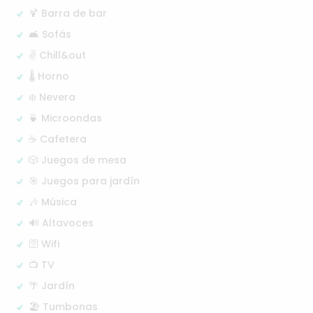
🍹 Barra de bar
🛋️ Sofás
✌️ Chill&out
🌡️ Horno
❄️ Nevera
🍵 Microondas
☕ Cafetera
🎲 Juegos de mesa
🎯 Juegos para jardín
🎶 Música
🔊 Altavoces
🛜 Wifi
📺 TV
🌴 Jardín
🏖️ Tumbonas