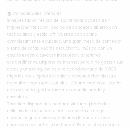
🏠
Comodidades
interiores:
Si
necesitas
un
respiro
del
sol,
tendrás
acceso
a
un
impresionante
salón-cocina
de
concepto
abierto
con
techos
altos
y
estilo
loft.
Cuenta
con
cocina
completamente
equipada,
una
gran
mesa
de
comedor
y
zona
de
sofás.
Podrás
escuchar
tu
música
con
un
equipo
IFI
con
altavoces
interiores
y
exteriores
extraordinarios.
Dispone
de
internet
para
q
no
gasten
sus
datos
y
una
máquina
de
aire
acondicionado
de
6.000
frigorías
por
si
aprieta
el
calor
y
desean
echar
siesta
al
fresquito
viendo
Movistar
plus
.
El
baño
está
en
el
interior
de
la
vivienda
,
perfectamente
acondicionado
y
completo
.
También
dispone
de
una
barra
vintage
q
harán
las
delicias
del
mejor
coctelero
.
La
cocina
es
de
gas
,
aunque
seguro
desean
cocinar
en
la
parte
exterior
donde
se
encuentra
la
barbacoa
.
Esta
se
ubica
debajo