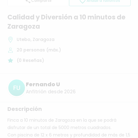
Compartir
Añadir a favoritos
Calidad
y
Diversión
a
10
minutos
de
Zaragoza
Utebo, Zaragoza
20
personas (máx.)
(
0
Reseñas
)
Fernando U
FU
Anfitrión desde 2026
Descripción
Finca
a
10
minutos
de
Zaragoza
en
la
que
se
podrá
disfrutar
de
un
total
de
5000
metros
cuadrados.
Con
piscina
de
12
x
6
metros
y
profundidad
de
más
de
1,5