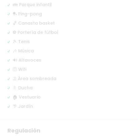
👪 Parque infantil
🏓 Ping-pong
🏀 Canasta basket
⚽ Portería de fútbol
🎾 Tenis
🎶 Música
🔊 Altavoces
🛜 Wifi
⛱️ Área sombreada
🚿 Ducha
🏠 Vestuario
🌴 Jardín
Regulación