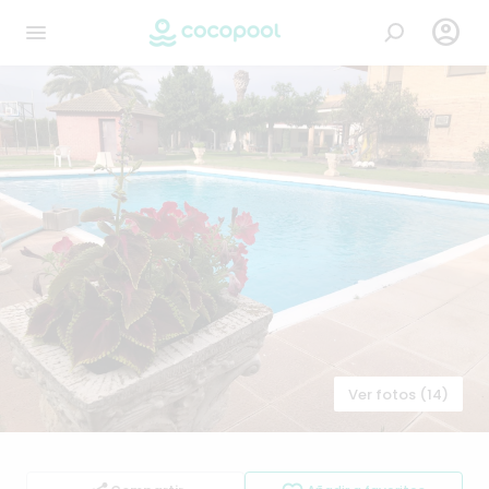

Ver fotos (14)